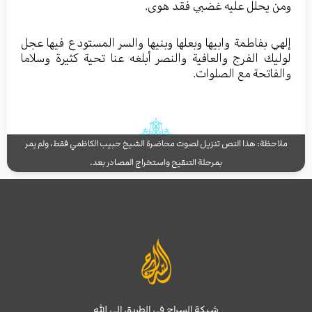
ومن یحلل علیه غضبي فقد هوی.
إلهي بفاطمة وابیها وبعلها وبنیها والسر المستودع فیها عجل
لولیك الفرج والعافیة والنصر أبلغه عنا تحیة کثیرة وسلاما
والفاتحة مع الصلوات.
ملاحظة: هذا النص تنزيل لصوت محاضرة الشيخ حبيب الكاظمي فقط، ولم يمر
بمرحلة التنقيح واستخراج المصادر بعد.
شبكة السراج في الطريق إلى الله