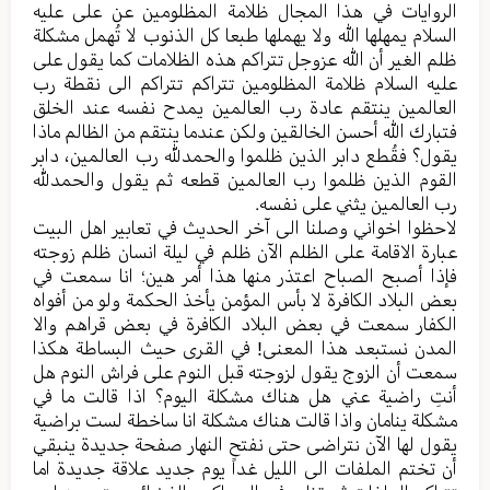
الروایات في هذا المجال ظلامة المظلومین عن علی علیه
السلام یمهلها الله ولا یهملها طبعا کل الذنوب لا تُهمل مشکلة
ظلم الغیر أن الله عزوجل تتراکم هذه الظلامات کما یقول علی
علیه السلام ظلامة المظلومین تتراکم تتراکم الی نقطة رب
العالمین ینتقم عادة رب العالمین یمدح نفسه عند الخلق
فتبارك الله أحسن الخالقین ولکن عندما ینتقم من الظالم ماذا
یقول؟ فقُطع دابر الذین ظلموا والحمدلله رب العالمین، دابر
القوم الذین ظلموا رب العالمین قطعه ثم یقول والحمدلله
رب العالمین یثني علی نفسه.
لاحظوا اخواني وصلنا الی آخر الحدیث في تعابیر اهل البیت
عبارة الاقامة علی الظلم الآن ظلم في لیلة انسان ظلم زوجته
فإذا أصبح الصباح اعتذر منها هذا أمر هین؛ انا سمعت في
بعض البلاد الکافرة لا بأس المؤمن یأخذ الحکمة ولو من أفواه
الکفار سمعت في بعض البلاد الکافرة في بعض قراهم والا
المدن نستبعد هذا المعنی! في القری حیث البساطة هکذا
سمعت أن الزوج یقول لزوجته قبل النوم علی فراش النوم هل
أنتِ راضیة عني هل هناك مشکلة الیوم؟ اذا قالت ما في
مشکلة ینامان واذا قالت هناك مشکلة انا ساخطة لست براضیة
یقول لها الآن نتراضی حتی نفتح النهار صفحة جدیدة ینبقي
أن تختم الملفات الی اللیل غداً یوم جدید علاقة جدیدة اما