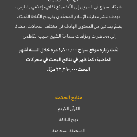
شبكة السراج في الطريق إلى الله؛ موقع ثقافي، إعلامي وتبليغي،
يهدف لنشر معارف الإسلام المحمّدي وترويج الثّقافة الدّينيّة،
يضمّ بساتين من المحتوى الهادف في مختلف المجالات، مضافا
إلى محاضرات ومؤلّفات سماحة الشّيخ حبيب الكاظمي.
تمّت زيارة موقع سراج ٤,٨٠٠,٠٠٠ مرة خلال الستة أشهر
الماضية، كما ظهر في نتائج البحث في محركات
البحث٢٢,٢٩٠,٠٠٠ مرّة.
منابع الحكمة
القرآن الكريم
نهج البلاغة
الصحيفة السجادية