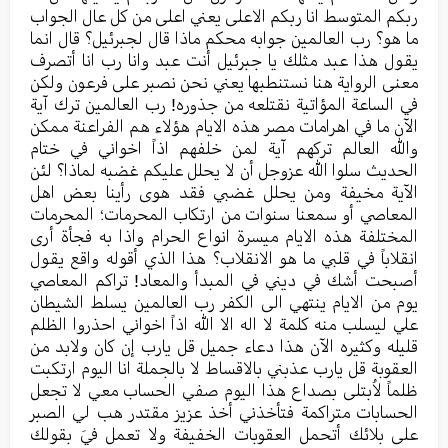
ربکم المتوسط انا ربکم الاعلی یعني اعلی من کل عال الجواب
ما هو؟ رب العالمین جوابه محکم ماذا قال لجبرئیل؟ قال انما
یقول هذا عبد مثلك یا جبرئیل أنت عبد وانا رب انا أتصرف
معنی الروایة هنا نستنطبها یعني نحن نصبر علی فرعون ولکن
في الساعة المؤاتیة نقتلعه من جذوره! رب العالمین ترك آیة
الآن ما في اهرامات مصر هذه الایام هؤلاء هم الفراعنة ممکن
والله العالم ترکهم آیة لمن خلفهم اذاً اخواني في ختام
الحدیث سلوا الله عزوجل أن لا یحلل علیکم غضبه لماذا؟ لئن
الآیة مخیفة ومن یحلل غضبي فقد هوی رأينا بعض اهل
المعاصي أو سمعنا سنوات من ارتکاب المحرمات؛ المحرمات
المختلفة هذه الایام میسرة انواع الحرام واذا به فجأة أری
انقلاباً في قلبي ما هو الانقلاب؟ هذا الذي أقوله واقع یقول
أصبحت أشك في دیني في المبدأ والمعاد! تراکم المعاصي
یوم من الایام ینتهي الی الکفر رب العالمین یسلط الشیطان
علي لیسلب منه کلمة لا اله الا الله اذاً اخواني احذروا الظلم
قلیله وکثیره الآن هذا دعاء جمیل قل یارب إن کان ولابد من
العقوبة قل یارب عذبني بالاقساط لا بالجملة انا الیوم ارتکبت
ظلماً لاُبتلی بصداع هذا الیوم صفي الحساب معي لا تجعل
الحسابات متراکمة فتأخذني أخذ عزیز مقتدر هب لي الصبر
علی بلائك أتحمل العقوبات الخفیفة ولا تعمل فيَ بقولك