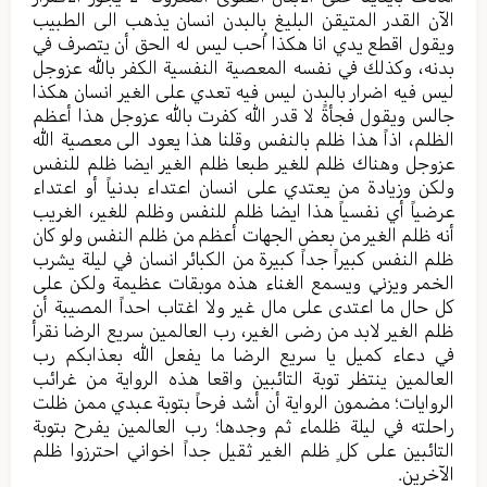
الآن القدر المتیقن البلیغ بالبدن انسان یذهب الی الطبیب
ویقول اقطع یدي انا هکذا اُحب لیس له الحق أن یتصرف في
بدنه، وکذلك في نفسه المعصیة النفسية الکفر بالله عزوجل
لیس فیه اضرار بالبدن لیس فیه تعدي علی الغیر انسان هکذا
جالس ویقول فجأةً لا قدر الله کفرت بالله عزوجل هذا أعظم
الظلم، اذاً هذا ظلم بالنفس وقلنا هذا یعود الی معصية الله
عزوجل وهناك ظلم للغیر طبعا ظلم الغیر ایضا ظلم للنفس
ولکن وزیادة من یعتدي علی انسان اعتداء بدنیاً أو اعتداء
عرضیاً أي نفسیاً هذا ایضا ظلم للنفس وظلم للغیر، الغریب
أنه ظلم الغیر من بعض الجهات أعظم من ظلم النفس ولو کان
ظلم النفس کبیراً جداً کبیرة من الکبائر انسان في لیلة یشرب
الخمر ویزني ویسمع الغناء هذه موبقات عظیمة ولکن علی
کل حال ما اعتدی علی مال غیر ولا اغتاب احداً المصیبة أن
ظلم الغیر لابد من رضی الغیر، رب العالمین سریع الرضا نقرأ
في دعاء کمیل یا سریع الرضا ما یفعل الله بعذابکم رب
العالمین ینتظر توبة التائبین واقعا هذه الروایة من غرائب
الروایات؛ مضمون الروایة أن أشد فرحاً بتوبة عبدي ممن ظلت
راحلته في لیلة ظلماء ثم وجدها؛ رب العالمین یفرح بتوبة
التائبین علی کلٍ ظلم الغیر ثقیل جداً اخواني احترزوا ظلم
الآخرین.