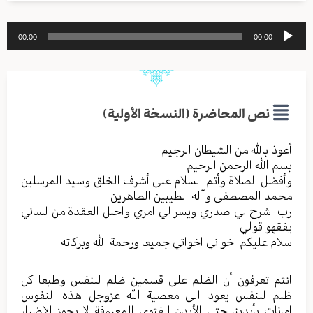
مشغل
00:00
00:00
الصوت
نص المحاضرة (النسخة الأولية)
أعوذ بالله من الشیطان الرجیم
بسم الله الرحمن الرحیم
وأفضل الصلاة وأتم السلام علی أشرف الخلق وسید المرسلین
محمد المصطفی وآله الطیبین الطاهرین
رب اشرح لي صدري ویسر لي امري واحلل العقدة من لساني
یفقهو قولي
سلام علیکم اخواني اخواتي جمیعا ورحمة الله وبرکاته
انتم تعرفون أن الظلم علی قسمین ظلم للنفس وطبعا کل
ظلم للنفس یعود الی معصیة الله عزوجل هذه النفوس
امانات بأیدینا حتی الأبدن الفتوی المعروفة لا یجوز الاضرار