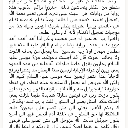
تتراکم الملفات ثم تظهر في المحاکم والفضائح حتی من لهم
منطق من الکفار یتحاشون ذلك، احترزوا تراکم الذنوب هذه
روایة من روایات اهل البیت لیس شيء أدعی تغییر نعمة الله
وتعجیل نغمته الاقامة علی الظلم؛ یومیاً یظلم خادمته تظلم
هي خادمتها یومیاً الشریك یظلم شریکه الزمیل زمیله هذا من
موجبات تعجیل الانتقام لأنه أقام علی الظلم.
وأخیراً رب العالمین له صبر عجیب ولکن اذا أخذ أخذه أخذ
عزیز مقتدر هذه الروایة ایضا من امام الباقر علیه السلام فیها
مطلبان مهمان اولا رب العالمین انما یعجل من یخاف الفوت
ولا یخاف الفوت قال قد اُجیبت دعوتکما من؟ موسی علیه
السلام وهارون یقول امامنا صلوات الله علیه بین هذه الدعوة
يعني وبین أن عرفه الإجابة اربعین سنة البعض منا یدعوا یتوقع
الاجابة غداً انتظر اربعین سنه موسی علیه السلام کلیم الله
ولکن الله عزوجل لم یعجل الاستجابة هذه نقطه، في نقطة
حواریة ثانیة جبرئیل سفیر الله لا یسبقونه بالقول وهم یعملون
یقول نازلت ربي في فرعون منازلة شدیدة طبعا نازلت یعني
أخذت هکذا اسئل یصیر في السئوال قلت یا رب تدعه وقد قال
انا ربکم الأعلی یعني الی متی تصبر علی فرعون؟ طبعا
الملائکة لها حق السئوال في خلقة آدم أتجعل فیها الی آخره
یقول جبرئیل سألت الله عزوجل الی متی تصبر علی فرعون
وقال کلمة لم یقلها احد؟ فرعون قال انا ربکم یا لیتها قال انا