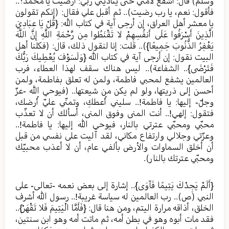
وسلم) قال: أشفع لأمتي حتى يناديني ربي: أرضيت يا محمد؟..
فأقول: نعم، يا رب رضيت).. ثم أقبل علي فقال: (إنكم تقولون
يا معشر أهل العراق، إن أرجى آية في كتاب الله: {قُلْ يَا عِبَادِيَ
الَّذِينَ أَسْرَفُوا عَلَى أَنفُسِهِمْ لا تَقْنَطُوا مِن رَّحْمَةِ اللَّهِ إِنَّ اللَّهَ
يَغْفِرُ الذُّنُوبَ جَمِيعًا}).. قلت: إنا لنقول ذلك، قال: (فكلنا أهل
البيت نقول: إن أرجى آية في كتاب الله {وَلَسَوْفَ يُعْطِيكَ رَبُّكَ
فَتَرْضَى}.. الشفاعة).. ليس هناك سقف لهذا العطاء، فرب
العالمين يشفع لمحبي فاطمة، ولمن له تعلق بفاطمة، ولمن
أحسن إلى ذريتها، ولو لم يكن من شيعتها.. (فيوحي الله -عزّ
وجلّ- إليها: يا فاطمة!.. سليني أُعطكِ، وتمنّي عليّ أُرضك،
فتقول: إلهي!.. أنت المنى وفوق المنى، أسألك أن لا تعذّب
محبّي ومحبّي عترتي بالنار، فيوحي الله إليها: يا فاطمة!..
وعزّتي وجلالي وارتفاع مكاني، لقد آليت على نفسي من قبل
أن أخلق السماوات والأرض بألفي عام، أن لا أعذب محبيّك
ومحبّي عترتك بالنار).
{أَلَمْ يَجِدْكَ يَتِيمًا فَآوَى}.. إشارة إلى بعض نعمه -تعالى- على
النبي (ص).. رب العالمين له سياسة غريبة!.. رسول الله أشرف
الخلق، أذاقه مرارة اليتم، ومن هنا قال: {فَأَمَّا الْيَتِيمَ فَلا تَقْهَرْ}..
فقد مات أبوه وهو في بطن أمه، ثم ماتت أمه وهو ابن سنتين،