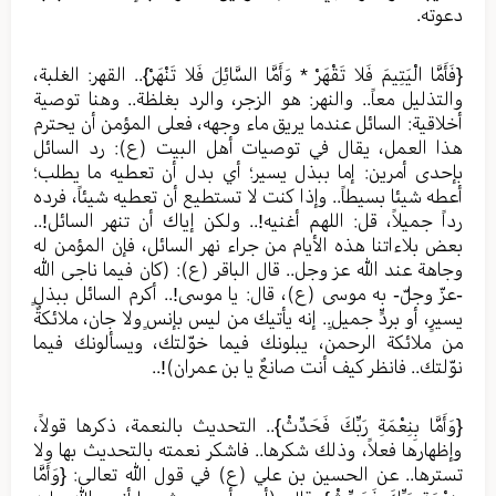
دعوته.
{فَأَمَّا الْيَتِيمَ فَلا تَقْهَرْ * وَأَمَّا السَّائِلَ فَلا تَنْهَرْ}.. القهر: الغلبة،
والتذليل معاً.. والنهر: هو الزجر، والرد بغلظة.. وهنا توصية
أخلاقية: السائل عندما يريق ماء وجهه، فعلى المؤمن أن يحترم
هذا العمل، يقال في توصيات أهل البيت (ع): رد السائل
بإحدى أمرين: إما ببذل يسير؛ أي بدل أن تعطيه ما يطلب؛
أعطه شيئا بسيطاً.. وإذا كنت لا تستطيع أن تعطيه شيئاً، فرده
رداً جميلاً، قل: اللهم أغنيه!.. ولكن إياك أن تنهر السائل!..
بعض بلاءاتنا هذه الأيام من جراء نهر السائل، فإن المؤمن له
وجاهة عند الله عز وجل.. قال الباقر (ع): (كان فيما ناجى الله
-عزّ وجلّ- به موسى (ع)، قال: يا موسى!.. أكرم السائل ببذلٍ
يسيرٍ، أو بردٍّ جميلٍ.. إنه يأتيك من ليس بإنسٍ ولا جان، ملائكةٌ
من ملائكة الرحمن، يبلونك فيما خوّلتك، ويسألونك فيما
نوّلتك.. فانظر كيف أنت صانعٌ يا بن عمران)!..
{وَأَمَّا بِنِعْمَةِ رَبِّكَ فَحَدِّثْ}.. التحديث بالنعمة، ذكرها قولاً،
وإظهارها فعلاً، وذلك شكرها.. فاشكر نعمته بالتحديث بها ولا
تسترها.. عن الحسين بن علي (ع) في قول الله تعالى: {وَأَمَّا