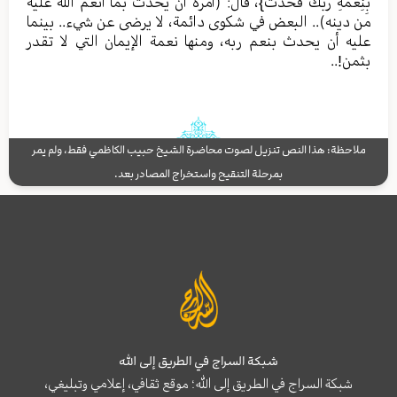
بِنِعْمَةِ رَبِّكَ فَحَدِّثْ}، قال: (أمره أن يحدث بما أنعم الله عليه
من دينه).. البعض في شكوى دائمة، لا يرضى عن شيء.. بينما
عليه أن يحدث بنعم ربه، ومنها نعمة الإيمان التي لا تقدر
بثمن!..
ملاحظة: هذا النص تنزيل لصوت محاضرة الشيخ حبيب الكاظمي فقط، ولم يمر
بمرحلة التنقيح واستخراج المصادر بعد.
شبكة السراج في الطريق إلى الله
شبكة السراج في الطريق إلى الله؛ موقع ثقافي، إعلامي وتبليغي،