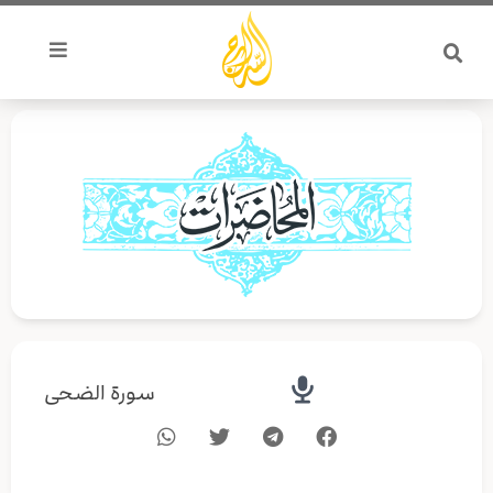
خطي
لى
لمحتوى
سورة الضحى