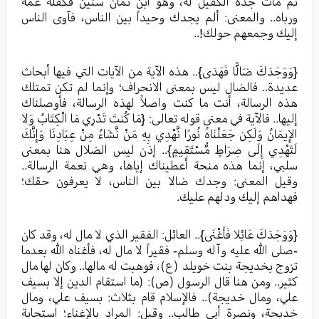
ثم مات جده الكفيل له، وهو ابن ثمان سنين فكفله عمه
ورباه.. والمعنى: ألم يجدك وحيداً بين الناس، فآوى الناس
إليك وجمعهم حولك!..
{وَوَجَدَكَ ضَالًّا فَهَدَى}.. هذه الآية من الآيات التي فيها أبحاث
عديدة.. فالضال ليس بمعنى الانحراف؛ وإنما لم تكن تمتلك
هذه الرسالة، أنت ما كنت واصلاً لهذه الرسالة، فأوصلناك
إليها.. فالآية في معنى قوله تعالى: {مَا كُنتَ تَدْرِي مَا الْكِتَابُ وَلا
الإِيمَانُ وَلَكِن جَعَلْنَاهُ نُورًا نَّهْدِي بِهِ مَنْ نَّشَاءُ مِنْ عِبَادِنَا وَإِنَّكَ
لَتَهْدِي إِلَى صِرَاطٍ مُّسْتَقِيمٍ}.. إذن ليس الضلال هنا بمعنى
سلبي، إنما هذه منحة أعطيناك إياها، وهي نعمة الرسالة..
وقيل المعنى: وجدك ضالا بين الناس، لا يعرفون حقك؛
فهداهم إليك ودلهم عليك.
{وَوَجَدَكَ عَائِلا فَأَغْنَى}.. العائل: الفقير الذي لا مال له، وقد كان
-صلى الله عليه وآله وسلم- فقيراً لا مال له، فأغناه الله بعدما
تزوج بخديجة بنت خويلد (ع)، فوهبت له مالها.. وكان لها مال
كثير.. ومن هنا قال الرسول (ص): (ما استقام الدين إلا بسيف
علي، ومال خديجة).. فالإسلام قام بثلاث: بسيف علي، ومال
خديجة، ونصرة أبي طالب.. وقيل: المراد بالإغناء؛ استجابة