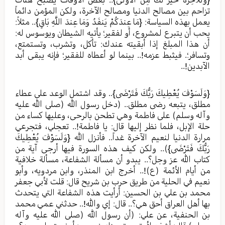
تزاحم بين مصالح الدنيا ومصالح الآخرة، ولكن المؤمن دائماً
يعمل بهذه السياسة: {مَا عِندَكُمْ يَنفَدُ وَمَا عِندَ اللَّهِ بَاقٍ}.. مثلاً:
يحب أن يتبرع لمشروع، أو لفقير؛ يأتيه الشيطان ويوسوس له:
أن هذا المبلغ إذا أبقيته عندك: تأكل، وتشرب، وتستمتع،
وتسافر؛. فيثبط عزمه!.. بينما لو أعطاه للفقير؛ فإنه يبقى أبد
الآبدين!..
{وَلَسَوْفَ يُعْطِيكَ رَبُّكَ فَتَرْضَى}.. وقد اشتمل الوعد على عطاء
مطلق، يتبعه رضى مطلق.. (دخل رسول الله (صلى الله عليه
وآله وسلم) على فاطمة وهي تطحن بالرحى، وعليها كساء من
حلة الإبل، فلما نظر إليها قال: يا فاطمة!.. تعجلي، فتجرعي
مرارة الدنيا لنعيم الآخرة غداً.. فأنزل الله {وَلَسَوْفَ يُعْطِيكَ
رَبُّكَ فَتَرْضَى}).. ولكن كيف هذه السورة فيها أرجى آية من
كتاب الله عز وجل؟.. يبدو أن مسألة الشفاعة، مسألة خلافية
من أيام الأئمة (ع)!.. أخرج ابن المنذر، وابن مردويه، وأبو
نعيم في الحلية من طريق حرب بن شريح قال: قلت لأبي جعفر
محمد بن علي بن الحسين: أرأيت هذه الشفاعة التي يتحدث
بها أهل العراق أحق هي؟.. قال: إي والله!.. حدثني عمي محمد
بن الحنفية، عن علي: (أن رسول الله (صلى الله عليه وآله