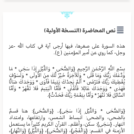
نص المحاضرة (النسخة الأولية)
هذه السورة على صغرها، فيها أرجى آية في كتاب الله -عز
وجل- كما روي عن أمير المؤمنين (ع).
بِسْمِ اللَّهِ الرَّحْمَنِ الرَّحِيمِ {وَالضُّحَى * وَاللَّيْلِ إِذَا سَجَى * مَا
وَدَّعَكَ رَبُّكَ وَمَا قَلَى * وَلَلآخِرَةُ خَيْرٌ لَّكَ مِنَ الأُولَى * وَلَسَوْفَ
يُعْطِيكَ رَبُّكَ فَتَرْضَى * أَلَمْ يَجِدْكَ يَتِيمًا فَآوَى * وَوَجَدَكَ ضَالًّا
فَهَدَى * وَوَجَدَكَ عَائِلا فَأَغْنَى * فَأَمَّا الْيَتِيمَ فَلا تَقْهَرْ * وَأَمَّا
السَّائِلَ فَلا تَنْهَرْ * وَأَمَّا بِنِعْمَةِ رَبِّكَ فَحَدِّثْ}.
{وَالضُّحَى * وَاللَّيْلِ إِذَا سَجَى}.. {وَالضُّحَى}: هنا قسمٌ
بالضحى، والضحى: انبساط الشمس، وارتفاعها، وامتداد
النهار.. {سَجَى}: سكن، وأظلم.. القرآن الكريم كثيراً ما يستعمل
الأزمنة في القسم: {وَالْفَجْرِ}، {وَالضُّحَى}، {وَاللَّيْلِ} {وَالنَّهَارِ}،