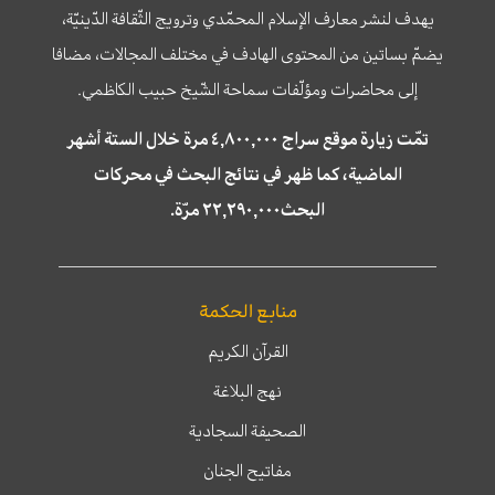
يهدف لنشر معارف الإسلام المحمّدي وترويج الثّقافة الدّينيّة،
يضمّ بساتين من المحتوى الهادف في مختلف المجالات، مضافا
إلى محاضرات ومؤلّفات سماحة الشّيخ حبيب الكاظمي.
تمّت زيارة موقع سراج ٤,٨٠٠,٠٠٠ مرة خلال الستة أشهر
الماضية، كما ظهر في نتائج البحث في محركات
البحث٢٢,٢٩٠,٠٠٠ مرّة.
منابع الحكمة
القرآن الكريم
نهج البلاغة
الصحيفة السجادية
مفاتيح الجنان