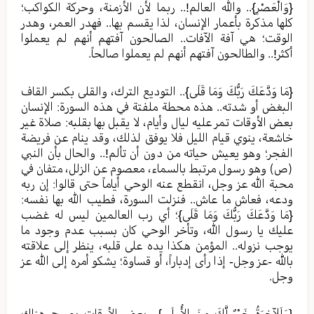
{وَالْعَصْرِ}.. والله العالم!.. ربما لأن الأزمنة، وحركة الكواكب؛
كلها مذكرة بأعمار الإنسان، لذا يقسم بها.. فهدر العمر، وهدر
الوقت؛ هي آفة الآفات.. الصالحون آفتهم أنهم لم يعملوا
أكثر!.. والطالحون آفتهم أنهم لم يعملوا صالحاً.
{مَا وَدَّعَكَ رَبُّكَ وَمَا قَلَى}.. التوديع الترك، والقلى بكسر القاف
البغض أو شدته.. هذه محطة ملفتة في هذه السورة: الإنسان
بعض الأوقات تمر عليه ليال وأيام، لا يقبل بها بقلبه: صلاة غير
خاشعة، ينوي قيام الليل فلا يوفق لذلك، وقد ينام عن فريضة
الفجر؛ وهو يعيش حياته من دون أن تألم!.. والحال بأن النبي
(ص) وهو رسول مرتبط بالسماء، معصوم عن الزلل، متفان في
محبة الله عز وجل، انقطع عنه الوحي أياماً حتى قالوا: إن ربه
ودعه، فعاش ما عاش.. فنزلت السورة، فطيب الله بها نفسه:
{مَا وَدَّعَكَ رَبُّكَ وَمَا قَلَى}؛ أي رب العالمين ليس له غضب
عليك يا رسول الله، وتأخر الوحي كان بسبب عدم وجود ما
يوجب نزوله.. المؤمن هكذا يده على قلبه، ينظر إلى علاقته
بالله -عز وجل- إذا رأى إدباراً، أو قساوة؛ يشكو أمره إلى الله عز
وجل.
{وَلَلآخِرَةُ خَيْرٌ لَّكَ مِنَ الأُولَى}.. بعض الأوقات يصبح هناك