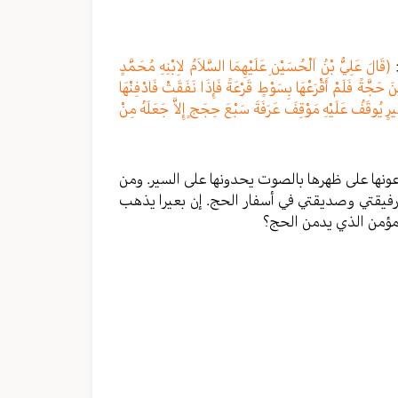
:
(قَالَ عَلِيُّ بْنُ اَلْحُسَيْنِ عَلَيْهِمَا السَّلاَمُ لاِبْنِهِ مُحَمَّدٍ
حَجَّةً فَلَمْ أَقْرَعْهَا بِسَوْطٍ قَرْعَةً فَإِذَا نَفَقَتْ فَادْفِنْهَا
بَعِيرٍ يُوقَفُ عَلَيْهِ مَوْقِفَ عَرَفَةَ سَبْعَ حِجَجٍ إِلاَّ جَعَلَهُ مِنْ
عونها على ظهرها بالصوت يحدونها على السير. ومن
 رفيقتي وصديقتي في أسفار الحج. إن بعيرا يذهب
مؤمن الذي يدمن الحج؟