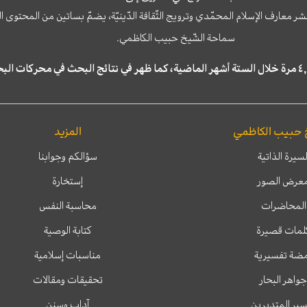
نشر معارف الإسلام المحمّدي وترويج الثّقافة الدّينيّة، يضمّ بساتين من المحت
سماحة الشّيخ حبيب الكاظمي.
 حبيب الكاظمي
المزيد
لسيرة الذاتية
سؤالكم وجوابنا
عرض الصور
إستخارة
المحاضرات
محاسبة النفس
لمات قصيرة
كتابة الوصية
ضة تفسيرية
مناسبات إسلامية
جواهر البحار
تحقيقات ومقالات
ير المتدبرين
آداب وسنن