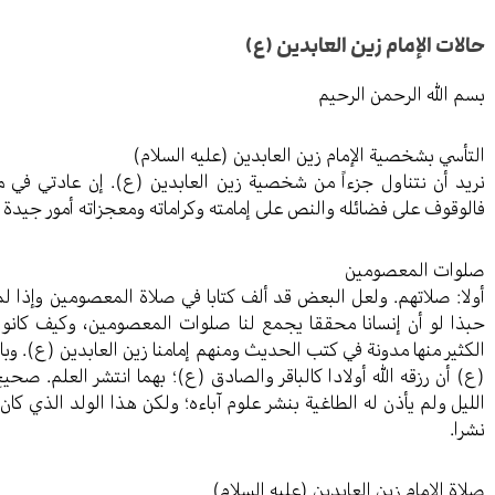
حالات الإمام زين العابدين (ع)
بسم الله الرحمن الرحيم
التأسي بشخصية الإمام زين العابدين (عليه السلام)
نريد أن نتناول جزءاً من شخصية زين العابدين (ع). إن عادتي في
فالوقوف على فضائله والنص على إمامته وكراماته ومعجزاته أمور جيدة و
صلوات المعصومين
أولا: صلاتهم. ولعل البعض قد ألف كتابا في صلاة المعصومين وإذا ل
حبذا لو أن إنسانا محققا يجمع لنا صلوات المعصومين، وكيف كانوا 
الكثير منها مدونة في كتب الحديث ومنهم إمامنا زين العابدين (ع). وبا
(ع) أن رزقه الله أولادا كالباقر والصادق (ع)؛ بهما انتشر العلم. 
الليل ولم يأذن له الطاغية بنشر علوم آباءه؛ ولكن هذا الولد الذي كان
نشرا.
صلاة الإمام زين العابدين (عليه السلام)