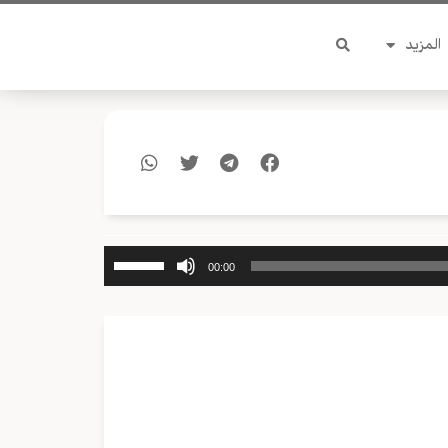
المزيد
استخدم
00:00
مفاتيح
الأسهم
أعلى/
أسفل
لزيادة
أو
خفض