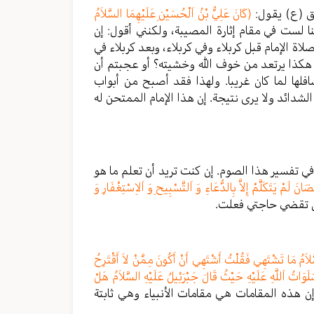
دق (ع) يقول:
(كَانَ عَلِيُّ بْنُ اَلْحُسَيْنِ عَلَيْهِمَا السَّلاَمُ
ا لست في مقام إثارة المصيبة، ولكنني أقول: إن
اة الإمام قبل كربلاء وفي كربلاء، وبعد كربلاء في
و هكذا يرتعد من خوف الله وخشيته؟ أو عجبتم أن
لها لما كان غريبا. ولهذا فقد أصبح من أبواب
الشدائد ولا يرى نتيجة. إن هذا الإمام الممتحن له
 تفسير هذا الصوم. إن كنت تريد أن تعلم ما هو
َانَ لَمْ يَتَكَلَّمْ إِلاَّ بِالدُّعَاءِ وَ اَلتَّسْبِيحِ وَ اَلاِسْتِغْفَارِ وَ
أن تقضي حاجتي فعلت.
مُ مَا تَشْتَهِي فَقُلْتُ أَشْتَهِي أَنْ أَكُونَ مِمَّنْ لاَ أَقْتَرِحُ
وَاتُ اَللَّهِ عَلَيْهِ حَيْثُ قَالَ جَبْرَئِيلُ عَلَيْهِ السَّلاَمُ هَلْ
إن هذه المقامات هي مقامات الأنبياء وهي ثابتة