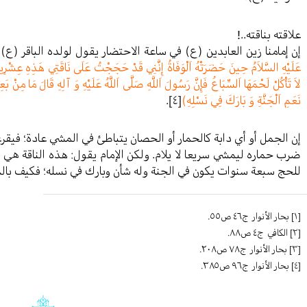
علاقته بناقته..!
إن إمامنا زين العابدين (ع) في ساعة الاحتضار يقول لولده الباقر (ع)
عَلَيْهِ السَّلاَمُ حِينَ حَضَرَتْهُ اَلْوَفَاةُ إِنَّنِي قَدْ حَجَجْتُ عَلَى نَاقَتِي هَذِهِ عِشْرِينَ 
لاَ تَأْكُلْ لَحْمَهَا اَلسِّبَاعُ فَإِنَّ رَسُولَ اَللَّهِ صَلَّى اَللَّهُ عَلَيْهِ وَ آلِهِ قَالَ مَا مِنْ 
نَعَمِ اَلْجَنَّةِ وَ بَارَكَ فِي نَسْلِهِ)
[٤]
.
إن الجمل أو أي دابة كالحمار أو الحصان يتباطئ في المشي عادة؛ فيقر
ضرب حماره ليمشي سريعا لا يلام. ولكن الإمام يقول: هذه الناقة هي
للحج سبعة سنوات يكون في الجنة وله شأن وبارك في نسله؛ فكيف بال
[١]
بحار الأنوار ج٤٦ ص٥٥.
[٢]
الکافي ج٤ ص٨٨.
[٣]
بحار الأنوار ج٧٨ ص٢٠٨.
[٤]
بحار الأنوار ج٩٦ ص٣٨٥.