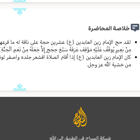
خلاصة المحاضرة
لقد حج الإمام زين العابدين (ع) عشرين حجة على ناقة له ما قرعها
مِنْ بَعِيرٍ يُوقَفُ عَلَيْهِ مَوْقِفَ عَرَفَةَ سَبْعَ حِجَجٍ إِلاَّ جَعَلَهُ مِنْ نَعَ
كان الإمام زين العابدين (ع) إذا أقام الصلاة اقشعر جلده واصفر لونه
من خشية الله عز وجل.
شبكة السراج في الطريق إلى الله