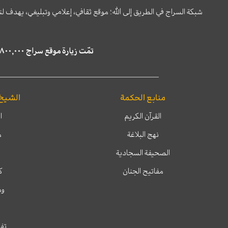
شبكة السراج في الطريق إلى الله؛ موقع ثقافي، إعلامي وتبليغي، يهدف ل
تمّت زيارة موقع سراج ٤,٨٠٠,٠٠٠ مرة خلال الستة أشهر الماضية، كما ظهر في نتائج البحث في محركات البحث٢٢,٢٩٠,٠٠٠ مرّة.
منابع الحكمة
الشيخ
القرآن الكريم
ا
نهج البلاغة
م
الصحيفة السجادية
مفاتيح الجنان
ك
وم
تفس