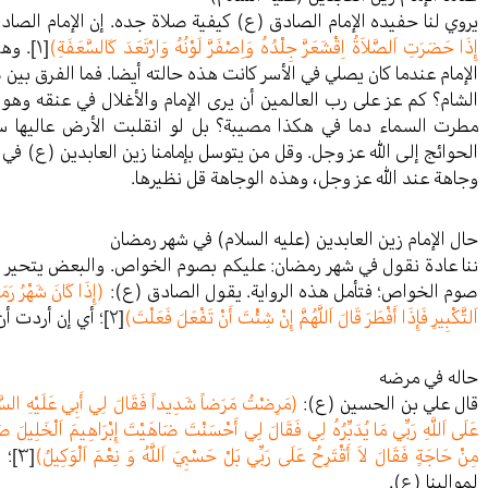
يروي لنا حفيده الإمام الصادق (ع) كيفية صلاة جده. إن الإمام الصا
إِذَا حَضَرَتِ اَلصَّلاَةُ اِقْشَعَرَّ جِلْدُهُ وَاِصْفَرَّ لَوْنُهُ وَارْتَعَدَ كَالسَّعَفَةِ)
[١]
. وهن
الإمام عندما كان يصلي في الأسر كانت هذه حالته أيضا. فما الفرق بين صل
الشام؟ كم عز على رب العالمين أن يرى الإمام والأغلال في عنقه وه
مطرت السماء دما في هكذا مصيبة؟ بل لو انقلبت الأرض عاليها ساف
الحوائج إلى الله عز وجل. وقل من يتوسل بإمامنا زين العابدين (ع) في 
وجاهة عند الله عز وجل، وهذه الوجاهة قل نظيرها.
حال الإمام زين العابدين (عليه السلام) في شهر رمضان
ننا عادة نقول في شهر رمضان: عليكم بصوم الخواص. والبعض يتحير في
صوم الخواص؛ فتأمل هذه الرواية. يقول الصادق (ع):
(إِذَا كَانَ شَهْرُ رَمَض
اَلتَّكْبِيرِ فَإِذَا أَفْطَرَ قَالَ اَللَّهُمَّ إِنْ شِئْتَ أَنْ تَفْعَلَ فَعَلْتَ)
[٢]
؛ أي إن أردت 
حاله في مرضه
قال علي بن الحسين (ع):
(مَرِضْتُ مَرَضاً شَدِيداً فَقَالَ لِي أَبِي عَلَيْهِ السَّلاَ
عَلَى اَللَّهِ رَبِّي مَا يُدَبِّرُهُ لِي فَقَالَ لِي أَحْسَنْتَ ضَاهَيْتَ إِبْرَاهِيمَ اَلْخَلِيلَ صَلَ
مِنْ حَاجَةٍ فَقَالَ لاَ أَقْتَرِحُ عَلَى رَبِّي بَلْ حَسْبِيَ اَللَّهُ وَ نِعْمَ اَلْوَكِيلُ)
[٣]
؛ 
لموالينا (ع).