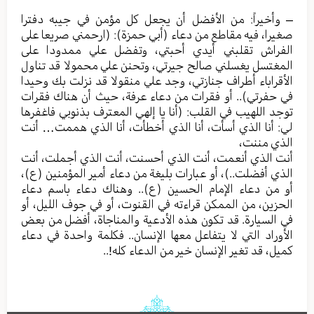
– وأخيراً: من الأفضل أن يجعل كل مؤمن في جيبه دفترا
صغيرا، فيه مقاطع من دعاء (أبي حمزة): (ارحمني صريعا على
الفراش تقلبني أيدي أحبتي، وتفضل علي ممدودا على
المغتسل يغسلني صالح جيرتي، وتحنن علي محمولا قد تناول
الأقراباء أطراف جنازتي، وجد علي منقولا قد نزلت بك وحيدا
في حفرتي).. أو فقرات من دعاء عرفة، حيث أن هناك فقرات
توجد اللهيب في القلب: (أنا يا إلهي المعترف بذنوبي فاغفرها
لي: أنا الذي أسأت، أنا الذي أخطأت، أنا الذي هممت… أنت
الذي مننت،
أنت الذي أنعمت، أنت الذي أحسنت، أنت الذي أجملت، أنت
الذي أفضلت..)، أو عبارات بليغة من دعاء أمير المؤمنين (ع)،
أو من دعاء الإمام الحسين (ع).. وهناك دعاء باسم دعاء
الحزين، من الممكن قراءته في القنوت، أو في جوف الليل، أو
في السيارة. قد تكون هذه الأدعية والمناجاة، أفضل من بعض
الأوراد التي لا يتفاعل معها الإنسان.. فكلمة واحدة في دعاء
كميل، قد تغير الإنسان خير من الدعاء كله!..