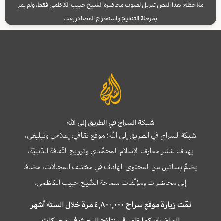
ملاحظة: هذا النص تنزيل لصوت محاضرة الشيخ حبيب الكاظمي فقط، ولم يمر
بمرحلة التنقيح واستخراج المصادر بعد.
شبكة السراج في الطريق إلى الله
شبكة السراج في الطريق إلى الله؛ موقع ثقافي، إعلامي وتبليغي،
يهدف لنشر معارف الإسلام المحمّدي وترويج الثّقافة الدّينيّة،
يضمّ بساتين من المحتوى الهادف في مختلف المجالات، مضافا
إلى محاضرات ومؤلّفات سماحة الشّيخ حبيب الكاظمي.
تمّت زيارة موقع سراج ٤,٨٠٠,٠٠٠ مرة خلال الستة أشهر
الماضية، كما ظهر في نتائج البحث في محركات