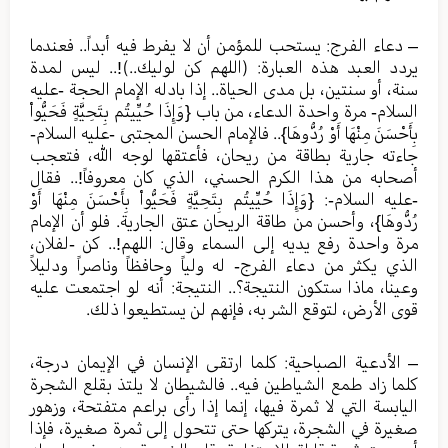
– دعاء الفرج: يستحب للمؤمن أن لا يفرط فيه أبداً.. فعندما
يردد العبد هذه العبارة: (اللهم كن لوليك..)!.. ليس لمدة
سنة، أو سنتين، بل مدى الحياة.. إذا بادله الإمام الحجة -عليه
السلام- مرة واحدة الدعاء، من باب {وَإِذَا حُيِّيتُم بِتَحِيَّةٍ فَحَيُّواْ
بِأَحْسَنَ مِنْهَا أَوْ رُدُّوهَا}.. فالإمام الحسن المجتبى -عليه السلام-
جاءته جارية بطاقة من ريحان، فأعتقها لوجه الله، فتعجب
أصحابه من هذا الكرم الحسني، الذي كان معروفاً!.. فقال
-عليه السلام-: {وَإِذَا حُيِّيتُم بِتَحِيَّةٍ فَحَيُّواْ بِأَحْسَنَ مِنْهَا أَوْ
رُدُّوهَا}، وأحسن من طاقة الريحان عتق الجارية. فلو أن الإمام
مرة واحدة رفع يديه إلى السماء وقال: اللهم!.. كن -لفلان،
الذي يكثر من دعاء الفرج- له ولياً وحافظاً وناصراً ودليلاً
وعينا، ماذا ستكون النتيجة؟.. النتيجة: أنه لو اجتمعت عليه
قوى الأرض، لتوقع الشر به، فإنهم لن يستطيعوا ذلك.
– الأدعية الصباحية: كلما ارتقى الإنسان في الإيمان درجة،
كلما زاد طمع الشياطين فيه.. فالشيطان لا يلتذ بقلع الشجرة
اليابسة التي لا ثمرة فيها، إنما إذا رأى براعم متفتحة، وزهور
صغيرة في الشجرة، يتركها حتى تتحول إلى ثمرة صغيرة، فإذا