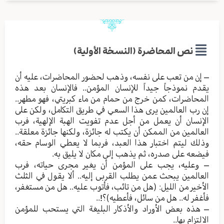
نص المحاضرة (النسخة الأولية)
– إن من تعب على نفسه، وذهب لحضور المحاضرات، عليه أن
يقدم نموذجاً جيداً للإنسان المؤمن.. فالإنسان بعد هذه
المحاضرات، كمن خرج من حمام من ماء كبريتي، فهو مطهر..
إن رب العالمين يرى هذا السعي في طريق التكامل، ولكن على
الإنسان أن يعمل من أجل عدم تفويت الهبة الإلهية، فرب
العالمين من الممكن أن يكتب له جائزة، ولكنها جائزة معلقة..
وذلك ليتم اختبار هذا العبد، فربما لا يعطي الوسام حقه،
فيضعه على صدره، ثم يذهب إلى مكان لا يليق به.
– وعليه، يجب على المؤمن أن يغير مجرى حياته، فرب
العالمين يبحث عمن يطلب القربى إليه.. ألا يقول في الثلث
الأخير من الليل: (هل من تائب، فأتوب عليه.. هل من مستغفر،
فأغفر له.. هل من سائل، فأعطيه)؟!..
– هذه بعض الأوراد والأذكار البليغة التي يستحب للمؤمن
الالتزام بها..