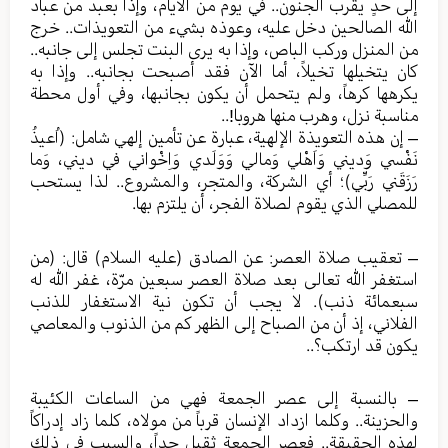
إلى حدٍ يقرب الجنون.. في يوم من الأيام، وإذا بعبد من عباد
الله الصالحين دخل عليه، وعوذه بشيء من التعويذات.. خرج
من المنزل وركب الباص، وإذا به يرى البنت تجلس إلى جانبه..
كان يتخيلها تخيلاً، أما الآن فقد أصبحت بجانبه.. وإذا به
يكرهها كرهاً، ولم يتحمل أن يكون بجانبها، وفي أول محطة
مناسبة نزل، وهرب منها هروبا!..
– إن هذه التعويذة الإلهية، عبارة عن تأمين إلهي شامل: (اُعيذُ
نَفْسي وَديني وَاَهْلي وَمالي وَوَلَدي وَاِخْواني في ديني، وَما
رَزَقَني رَبِّي)؛ أي الشركة، والمتجر، والمشروع.. لذا يستحب
للمصلي الذي يقوم لصلاة الفجر، أن يلتزم بها.
– تعقيب صلاة العصر: عن الصادق (عليه السلام) قال: (من
استغفر الله تعالى بعد صلاة العصر سبعين مرّة، غفر الله له
سبعمائة ذنب). لا يجب أن تكون نية الاستغفار للذنب
الفلاني، إذ أن من الصباح إلى الظهر كم من الذنوب والمعاصي
يكون قد ارتكب؟..
– بالنسبة إلى عصر الجمعة فهي من الساعات الكئيبة
والحزينة.. وكلما ازداد الإنسان قرباً من مولاه، كلما زاد إدراكاً
لهذه الحقيقة.. فعصر الجمعة ثقيل جداً، والسبب في ذلك