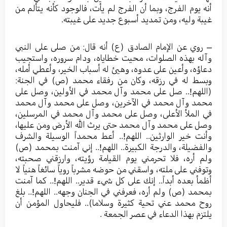
أنه يوم الفرج، وبما أن الفرج لم يأت، فالوجود كأنه يتألم من
غيبة وليه، ومن تمديد أسبوع جديد على غيبته.
– روي عن الإمام الصادق (ع) أنه قال: من صلى على النبي
وآله بهذه الصلوات، محيت خطاياه، ودام سروره، واستجيب
دعاؤه، وأعين على عدوه، وهيئ له أسباب الخير، وأعطي أمله،
وبسط له في رزقه، وكان من رفقاء محمد (ص) في الجنة:
(اللهم!.. صل على محمد وآل محمد في الأولين، وصل على
محمد وآل محمد في الآخرين، وصل على محمد وآل محمد
في الملأ الأعلى، وصل على محمد وآل محمد في المرسلين،
وصل على محمد وآل محمد حتى يرث الله الأرض ومن عليها،
وأنت خير الوارثين.. اللهم!.. أعط محمداً الوسيلة والشرف
والفضيلة، والدرجة الكبيرة.. اللهم!.. إني آمنت بمحمد (ص)
ولم أره، فلا تحرمني يوم القيامة رؤيته، وارزقني صحبته،
وتوفني على ملته، واسقني من حوضه مشرباً روياً سائغاً هنياً لا
أظمأ بعده أبداً.. إنك على كل شيء قدير.. اللهم!.. كما آمنت
بمحمد (ص) ولم أره، فعرفني في الجنان وجهه.. اللهم!.. بلغ
روح محمد عني تحية كثيرة وسلاما).. فليحاول المؤمن أن
يلتزم بهذا الدعاء في عصر الجمعة .