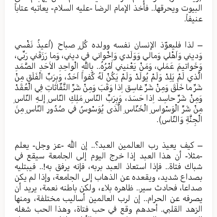
البيوت ويحرقها.. فأخذ الإمام الرضا -عليه السلام- يعاتبه عتاباً
عنيفاً.
– لذا فليعوّذ الإنسان نفسه وولده كُلٍ صباح (اُعيذُ نَفْسي
وَديني وَاَهْلي وَمالي وَوَلَدي وَاِخْواني في ديني، وَما رَزَقَني رَبِّي،
وَخَواتيمَ عَمَلي، وَمَنْ يَعْنيني اَمْرُهُ.. بِاللهِ الْواحِدِ الاَحَدِ الصَّمَدِ
الَّذي لَمْ يَلِدْ وَلَمْ يُولَدْ وَلَمْ يَكُنْ لَهُ كُفواً اَحَدٌ، وَبِرَبِّ الْفَلَقِ مِنْ
شَرِّ ما خَلَقَ وَمِنْ شَرِّ غاسِق اِذا وَقَبَ وَمِنْ شَرِّ النَّفّاثاتِ فِي الْعُقَدْ
وَمِنْ شَرِّ حاسِد اِذا حَسَدَ، وَبِرَبِّ النّاسِ مَلِكِ النّاسِ إلـهِ النّاسِ
مِنْ شَرِّ الْوَسْواسِ الْخَنّاسِ الَّذى يُوَسْوِسُ في صُدُورِ النّاسِ مِنَ
الْجِنَّةِ وَالنّاسِ).
– كيف يعيذ رب العالمين العبد؟.. إن الله -عز وجل- يعلم
-مثلا- أن هذا العبد إذا خرج اليوم إلى الجامعة سيقع في
شباك فتاة.. فإذا استعاذ العبد بربه، فإنه يرفق به!.. فيبتليه
بصداع شديد، ويقعده عن الذهاب إلى الجامعة، وإذا لم يكن
صداعا، فحادث سير.. ظاهره بلاء، ولكن باطنه نعمة، يريد أن
يصرفه عن الحرام.. إن لرب العالمين أساليب مختلفة، ومنها
الزهد القلبي. أحدهم وقع في حب فتاة، وهذا الحب شغله