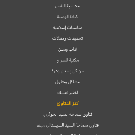
محاسبة النفس
كتابة الوصية
مناسبات إسلامية
تحقيقات ومقالات
آداب وسنن
مكتبة السراج
من كل بستان زهرة
مشاكل وحلول
اختبر نفسك
كنز الفتاوىٰ
فتاوى سماحة السيد الخوئي
ره
فتاوى سماحة السيد السيستاني
دام ظله