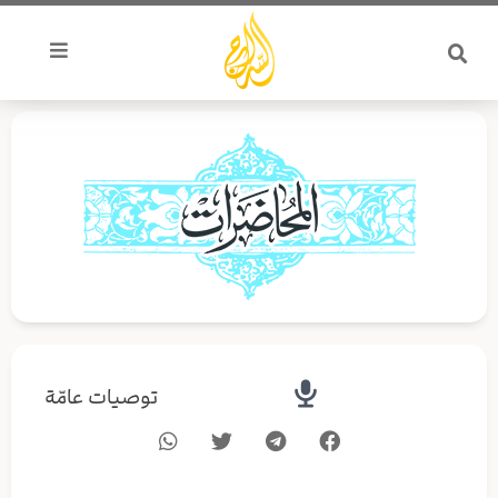
خطي
لى
لمحتوى
توصيات عامّة