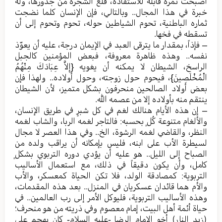
أصبحت ثمرة قابلة للاستفادة، قلع الشجرة من جذورها، وله
خبرة في هذا المجال.. وبالتالي، فإن الإنسان كلما نضجت
ثماره الباطنية، تحوم الشياطين حوله، تحوم وتحوم إلى أن
تسقطه في فخها.
– فإذاً، بمقدار ما يترقى العبد في الإيمان درجة، عليه أن يعوّذ
نفسه.. وهذه ظاهرة معروفة، فبعض المؤمنين كالجبل
الراسخ، الشيطان لا يمكنه أن يغويه {إِلاَّ عِبَادَكَ مِنْهُمُ
الْمُخْلَصِينَ}، فيحوم حول زوجته، وحول أولاده.. ولهذا فإن
بعض أولاد الصالحين منحرفون بشكل متميز، لأن الشيطان
ينتقم منه بأولاده إلا من عصمه الله.
– إن هذه الأيام هنالك لغم في كل شبرٍ في طريق الإنسان،
والألغام متنوعة كُلٍ بحسبه: فالتاجر لغمه الربا، والشاب لغمه
النظر، والقاضي لغمه الرشوة، الخ.. وفي هذا العصر لا مجال
لسيطرة الأب على ابنه، فليس بإمكانه أن يراقب ولده من
الصباح إلى الليل.. هو عليه أن يؤدي دوره التربوي بشكلٍ
كامل، وأن يكون دقيقاً في ذلك، مع استعمال الأساليب
التربوية: كمصادقة الولد، فلا تكن الحياة كمعسكر، والأب
والأم هما قائدان عسكريان في المنزل.. بعد هذه المقدمات،
وهذه الأساليب التربوية، فليوكل الأمر إلى رب العالمين.. في
حياة أئمة أهل البيت، إمام معصوم وفي ذريته من هو منحرف؛
(زيد النار) أخو الإمام الرضا -عليه السلام- كان يهجم على