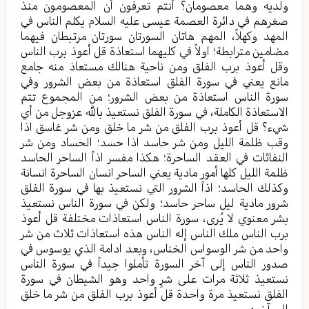
ولدیه وهما معصومان؟ أنتم تعرفون أن المعصومون منذ
صغرهم في دائرة العصمة عیسی علیه السلام یکلم الناس في
المهد وكهلاً، المهم هاتان السورتان سورتان مرتبطان فیهما
مضامین مترابطة؛ اولاً في کلیهما استعاذة قل أعوذ برب الناس
وقل أعوذ برب الفلق ومن ناحیة هنالك مستعاذ منه جامع
مانع یعني في سورة الفلق استعاذة من بعض الشرور وفي
سورة الناس استعاذة من بعض الشرور؛ من المجموع تتم
الاستعاذة الکاملة، في سورة الفلق نستعیذ بالله عزوجل من أي
شيء؟ قل أعوذ برب الفلق من شر ما خلق ومن شر غاسق اذا
وقب ظلمة اللیل ومن شر حاسد اذا حسد؛ الحساد ومن شر
النفاثات في العقد الساحرة؛ هکذا مفسر اذاً الساحر الحاسد
ظلمة اللیل کلها أمور مادیة یعني الساحر انسان الساحرة انسانة
وکذلك الحاسد؛ اذاً الشرور التي نستعیذ بها في سورة الفلق
شرور مادیة لیل ساحر حاسد؛ ولکن في سورة الناس نستعیذ
بشر معنوي لا یُری، سورة الناس استعاذات مختلفة قل أعوذ
برب الناس ملك الناس إله الناس هذه استعاذات ثلاث من شر
واحد من شر الوسواس الخناس، وبعد ادامة الذي یوسوس في
صدور الناس إلی آخر السورة تأملوا جیداً في سورة الناس
نستعیذ ثلاثة مرات علی شرٍ واحد وهو الشیطان في سورة
الفلق نستعیذ مرة واحدة قل أعوذ برب الفلق من شر ما خلق