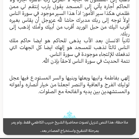
الحاکم أجاره یأتي إلی المسجد یقول یارب إنتقم لي ممن
ظلمني هکذا سیر الأمور؛ اذاً هذا السیر موجود في سورة الناس
اولاً توجه إلی ربك مدبرك حاشا لله عزوجل أن یقاس بغیره
أقرب اليك من حبل الورید أقرب من أبيك وأمك إذهب إلی
ربك.
ثانیاً الانسان بعد الأب یذهی للحاکم هو ایضا حاکم ملك
الناس ثالثاً تذهب للمسجد هو إلهك ایضا کل الجهات التي
تدفعك للإلتجاء موجودة في سورة الناس.
تتمة الحدیث في سورة الناس لاحقاً بإذن الله.
إلهي بفاطمة وابیها وبعلها وبنیها والسر المستودع فیها عجل
لولیك الفرج والعافیة والنصر اجعلنا من خیار أنصاره وأعوانه
والمستشهدین بین یدیه والفاتحة مع الصلوات.
ملاحظة: هذا النص تنزيل لصوت محاضرة الشيخ حبيب الكاظمي فقط، ولم يمر
بمرحلة التنقيح واستخراج المصادر بعد.