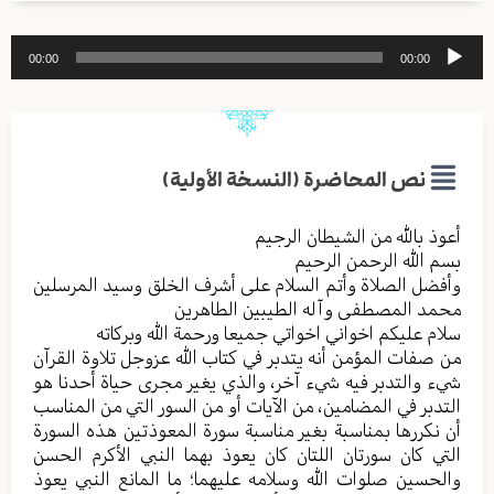
مشغل
00:00
00:00
الصوت
نص المحاضرة (النسخة الأولية)
أعوذ بالله من الشیطان الرجیم
بسم الله الرحمن الرحیم
وأفضل الصلاة وأتم السلام علی أشرف الخلق وسید المرسلین
محمد المصطفی وآله الطیبین الطاهرین
سلام علیکم اخواني اخواتي جمیعا ورحمة الله وبرکاته
من صفات المؤمن أنه یتدبر في کتاب الله عزوجل تلاوة القرآن
شيء والتدبر فیه شيء آخر، والذي یغیر مجری حیاة أحدنا هو
التدبر في المضامین، من الآیات أو من السور التي من المناسب
أن نکررها بمناسبة بغیر مناسبة سورة المعوذتین هذه السورة
التي کان سورتان اللتان کان یعوذ بهما النبي الأکرم الحسن
والحسین صلوات الله وسلامه علیهما؛ ما المانع النبي یعوذ