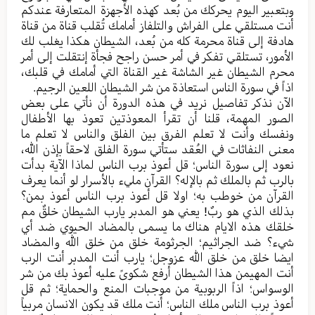
وبتعبیر الیوم یحركك من بُعد کهذه الأجهزة المتعارفة عندکم
أنت مستلقي علی الفراش والتلفاز أمامك تُقلب قناة من قناة
هادفة إلی قناة محرمة کله من بُعد، الشیطان هکذا یغلب لك
الأمور، تستلقي تفکر في أمر حسن راجح فجأة إنتقلت إلی أمر
محرم الشیطان غیر الشاشة غیر القناة التي أمامك في قلبك،
اذاً في سورة الناس استعاذة من شر الشیطان اللعین الرجیم.
الآن نذکر تفاصیل نرید في هذه الدورة أن نأتي علی بعض
الصور المهمة، قلنا أن تقرأ المعوذتین تعوذ بها الأطفال
ونفسك وأنت لا تعلم الفرق بین الفلق والناس لا تعلم ما
معنی النفاثات في العُقد ستأتي سورة الفلق لاحقاً بإذن الله،
نعود إلی سورة الناس؛ قل أعوذ برب الناس لماذا الآیة بدأت
بالرب ثم بالملك ثم بالإله؟ القرآن مليء بالأسرار لو أنما یعرف
القرآن من خوطب به؛ اولا قل أعوذ برب الناس أعوذ بمن؟
بذلك الذي هو ربٌ! یعني هو المدبر یارب الشیطان خلقٌ مم
خلقك هذه الایام هناك ما یسمی بالمضاد الحیوي ضد أي
شيء؟ ضد الجراثیم؛ الجرثومة خلق من خلق الله والمضاد
ایضا خلق من خلق الله عزوجل؛ یارب أنت المدبر أنت الرب
أنت المهیمن هذا الشیطان أرفع شکویً علیه أعوذ بك من شر
الوسواس؛ اذاً الربوبیة من موجبات المنع والحمایة؛ ثم قل
أعوذ برب الناس ملك الناس؛ أنت ملك قد یکون الانسان مربیاً