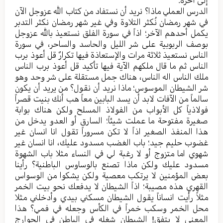
إلی آخره.
الدرس العملي ماذا؟ نرید أن نستفاد من کتاب الله عزوجل الآن
في شهر رمضان نُکثر التلاوة وفي غیر شهر رمضان نکثر التدبر
یکمل أحدهم الآخر؛ اذاً في سورة الفلق نستعیذ بالله عزوجل
بوصف الربوبیة علی شر اللیل والحاسد والساحر، في سورة
الناس نستعیذ ثلاثة مرات والإستعاذة فیها تکرارٌ قل أعوذ برب
الناس ثم ما قال ملكهم الآیة فیها تأکید قل أعوذ برب الناس
ملك الناس اله الناس، هناك جمل مستقلة علی شر وحد وهو
شر الشیطان الموسوس؛ ماذا نرید أن نقول؟ من یرید أن یکون
سالماً من الآفات لابد أن یسد البابین معاً هب أنك بنیت قصراً
فولاذیاً کل الأبواب من الفولاذ المسلح ولکن هناك بوابة
صغیرة مفتوحة ما عملت شیئاً؛ السارق أو العدو یدخل من
هذا المنفذ الصغیر اذاً لا تکن مسروراً تقول انا انسان غیر
غضوب حلیم جید؛ باب الغضب مسدود علیك، انا انسان غیر
شهوي اما متزوج أو لا رغبة لي في النساء مثلا باب الشهوة
مسدود عليك ولکن ماذا تصنع بالوساوس الباطنیة؟ رأينا
بعض المؤمنین لا یرتکب معصیة ولکن یشکوا من الوسواس
القهري هذه مصیبة؛ اذاً الشیطان لا یدفعك نحو بیت الخمر
مثلاً رأيت انساناً یقول الشیطان مسکني بیدي وأدخلني مثلا
محل الخمر وسکب خمراً في الکأس وجعله في فمي؟ هذا
المعنی لا یتفق! الشیطان شغله في الباطن في الجوارج