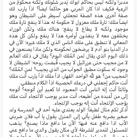
مدبراً ولکنه لیس بحاکم أبوك یُدبر شئونك ولکنه محکومٌ من
الرعیة فکیف اذا کان المربي هو حاکماً ایضاً؟ اذاً یارب لك
صفة أخری هذه الصفة تجعلني اُسيطر علی الشیطان وهو
ایضاً ملك؛ تارة ملك معزول لا حکومة له هذا لا ینفع تارة ملك
موجود ولکنه لا یطاع لا ینفع؛ هناك ملك ولکن الوزراء
یختلفون معه لا ینفذون أوامره هذا لا ینفع ولکن کل هذه
المعاني لا تنطبق علی ملك الناس الذي لا ملك غیره؛ الآن في
دار الدنیا بنو آدم لا یرضخون لحکومته ولکن ماذا یصنعون في
ذلك الیوم الذي يقال لمن المُلك الیوم؟ یقال في ذلك العالم
لا من مجیب حتی عزرائیل لا یجیب قُبضت روحه؛ الشیطان لا
وجود له سکوت مطبق الجواب من الذي یجیب؟ لمن المُلك؟
المجیب من؟ هو لله الواحد القهار، اذاً ملك اذاً يارب أنت ملك
أنت حاکم إجعلني في درعك الحصینة اذاً الکلام منطقي.
وثالثاً أنت إله الناس أنت المعبود انا کعبدٍ أین أتوجه؟ أتوجه
إلی من أعبده من اُطیعه، أنت مدبر یوجب الالتجاء أنت ملك
يؤجب الإلتجاء أنت إله یوجب الإلتجاء.
أذکر لکم مثال لطیفاً؛ الولد یعتدي علیه أحد في المدرسة ولد
صغیر یضربه طفل یأتي إلی المنزل یقول یا أب فلان ضربني
الأب اذا دافع عنه فبها؛ الآن ما دافع ماذا یصنع؟ یذهب
للمسئول للمدیر للشرطة لأي مکان یقول والدي ما دافع عني
ذهب إلی المسئول ما أجابه لا المربي رب الأسره أجاره ولا