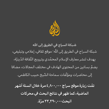
شبكة السراج في الطريق إلى الله
شبكة السراج في الطريق إلى الله؛ موقع ثقافي، إعلامي وتبليغي،
يهدف لنشر معارف الإسلام المحمّدي وترويج الثّقافة الدّينيّة،
يضمّ بساتين من المحتوى الهادف في مختلف المجالات، مضافا
إلى محاضرات ومؤلّفات سماحة الشّيخ حبيب الكاظمي.
تمّت زيارة موقع سراج ٤,٨٠٠,٠٠٠ مرة خلال الستة أشهر
الماضية، كما ظهر في نتائج البحث في محركات
البحث٢٢,٢٩٠,٠٠٠ مرّة.