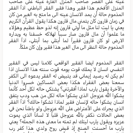
عينه على القصر صاحب المنزل الفاره عينه على صاحب
المنزل الأفخم هذا فقير وهذا فقير الفقر الباطني اذاً الفقر
المذموم حالة أن يمد الانسان عينه الى ما متع به الغير من كان
في زمان قارون كان يتمنى مال قارون هكذا يقول القرآن الكريم
يعني يا ليت لنا مثل ما أوتي قارون إنه لذو حظ عظيم وهؤلاء
ما علموا أن مال قارون صار سبباً لهلاكه خسفنا به وبداره
الارض لو كان قارون فقيراً لما أبتلي بما أبتلي، اذاً الفقر
المذموم حالة النظر الى مال الغير هذا فقير وإن كان ملكاً.
الفقر المذموم ايضا الفقير الواقعي كلامنا ليس في الفقير
النفسي انسان لا يملك قوت يومه قوت سنته هذا الانسان اذا
لم يكن له رصيد إيماني قد يتبيض له الفقر يدعوه الى الكفر
سمعنا بعض الفقراء هكذا بعض المساكين خسروا الدنيا
والآخرة يقول يارب لماذا أفقرتني؟ يشتكي حاله لكل أحد كأنما
يشكوا الله عزوجل الذي يشكوا حاله لكل من هب ودب يتفق
انسان يشكوا حاله لإنسان فقير لماذا تشكوا حالك؟ اذاً الفقر
الذي يجرك على الأعتراض على الله عزوجل ولو باطناً نحن في
بعض الحالات نكفر بالله عزوجل قلباً لا لساناً الذي يموت
عزيزه ويقول يارب ليتك لم تمته ما معنى هذه الجمله؟ يعني
يارب ما أحسنت الصنع إذ قبض روح ولدي هذا كفر رب