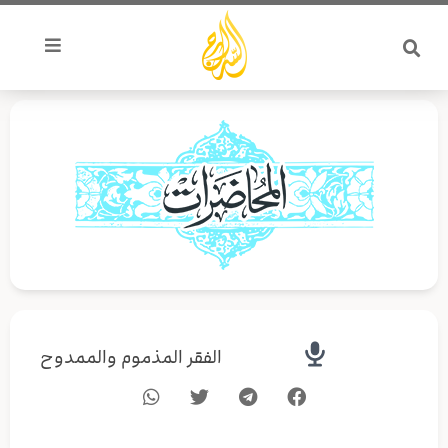
خطي
لى
لمحتوى
الفقر المذموم والممدوح