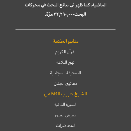
الماضية، كما ظهر في نتائج البحث في محركات
البحث٢٢,٢٩٠,٠٠٠ مرّة.
منابع الحكمة
القرآن الكريم
نهج البلاغة
الصحيفة السجادية
مفاتيح الجنان
الشيخ حبيب الكاظمي
السيرة الذاتية
معرض الصور
المحاضرات