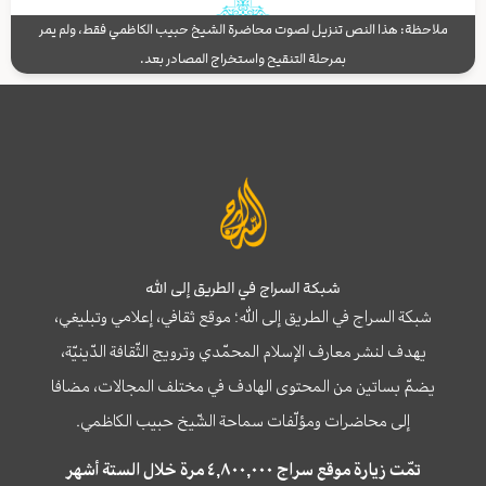
ملاحظة: هذا النص تنزيل لصوت محاضرة الشيخ حبيب الكاظمي فقط، ولم يمر
بمرحلة التنقيح واستخراج المصادر بعد.
شبكة السراج في الطريق إلى الله
شبكة السراج في الطريق إلى الله؛ موقع ثقافي، إعلامي وتبليغي،
يهدف لنشر معارف الإسلام المحمّدي وترويج الثّقافة الدّينيّة،
يضمّ بساتين من المحتوى الهادف في مختلف المجالات، مضافا
إلى محاضرات ومؤلّفات سماحة الشّيخ حبيب الكاظمي.
تمّت زيارة موقع سراج ٤,٨٠٠,٠٠٠ مرة خلال الستة أشهر