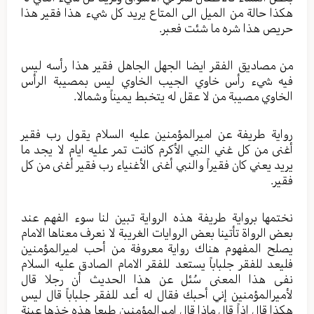
هكذا حالة من الميل الى المتاع يريد كل شيء هذا فقير هذا
حريص هذا شره ما شئت فعبر.
من مصاديق الفقر ايضا الجهل الجاهل فقير هذا رأسه ليس
فيه شيء رأس خاوي الجيب الخاوي ليس بمصيبة الرأس
الخاوي مصيبة من لا عقل له يتخبط يميناً وشمالا.
رواية طريفة عن اميرالمؤمنين عليه السلام يقول رب فقير
أغنى من كل غني النبي الأكرم كانت تمر عليه ايام لا يجد ما
يريد يعني كان فقيراً والنبي أغنى الأغنياء رب فقير أغنى من كل
فقير.
نختمها برواية طريفة هذه الرواية تبين لنا سوء الفهم عند
بعض الرواة تأتينا بعض الروايات الغريبة لا نعرف معناها الامام
يصلح المفهوم هناك رواية معروفة من أحب اميرالمؤمنين
فليعد للفقر جلباباً يستعد للفقر الامام الصادق عليه السلام
نفى هذا المعنى سُئل عن هذا الحديث أن رجلا قال
لأميرالمؤمنين إني أحبك فقال له أعد للفقر جلباباً قال ليس
هكذا قال اذاً قال ماذا قال اميرالمؤمنين طبعا هذه خذها عينة