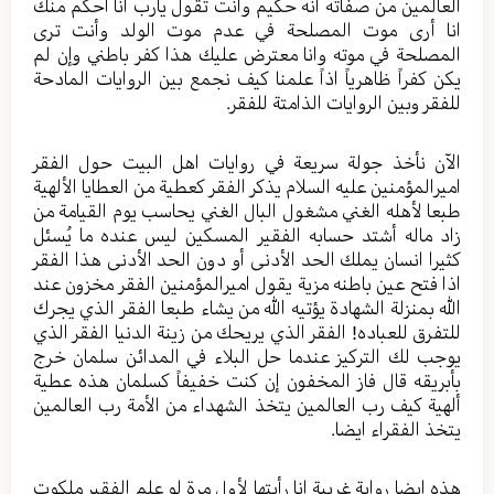
العالمين من صفاته أنه حكيم وأنت تقول يارب انا أحكم منك
انا أرى موت المصلحة في عدم موت الولد وأنت ترى
المصلحة في موته وانا معترض عليك هذا كفر باطني وإن لم
يكن كفراً ظاهرياً اذاً علمنا كيف نجمع بين الروايات المادحة
للفقر وبين الروايات الذامتة للفقر.
الآن نأخذ جولة سريعة في روايات اهل البيت حول الفقر
اميرالمؤمنين عليه السلام يذكر الفقر كعطية من العطايا الألهية
طبعا لأهله الغني مشغول البال الغني يحاسب يوم القيامة من
زاد ماله أشتد حسابه الفقير المسكين ليس عنده ما يُسئل
كثيرا انسان يملك الحد الأدنى أو دون الحد الأدنى هذا الفقر
اذا فتح عين باطنه مزية يقول اميرالمؤمنين الفقر مخزون عند
الله بمنزلة الشهادة يؤتيه الله من يشاء طبعا الفقر الذي يجرك
للتفرق للعباده! الفقر الذي يريحك من زينة الدنيا الفقر الذي
يوجب لك التركيز عندما حل البلاء في المدائن سلمان خرج
بأبريقه قال فاز المخفون إن كنت خفيفاً كسلمان هذه عطية
ألهية كيف رب العالمين يتخذ الشهداء من الأمة رب العالمين
يتخذ الفقراء ايضا.
هذه ايضا رواية غريبة انا رأيتها لأول مرة لو علم الفقير ملكوت