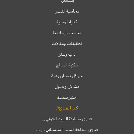
إستخارة
محاسبة النفس
كتابة الوصية
مناسبات إسلامية
تحقيقات ومقالات
آداب وسنن
مكتبة السراج
من كل بستان زهرة
مشاكل وحلول
اختبر نفسك
كنز الفتاوىٰ
فتاوى سماحة السيد الخوئي
ره
فتاوى سماحة السيد السيستاني
دام ظله