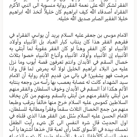
الفقر لشكر الله على نعمة الفقر رواية منسوبة الى النبي الأكرم
الفقراء أصدقاء الله كيف ابراهيم كان خليلاّ أتخذ الله ابراهيم
خليلا الفقير الصابر صديق الله خليله.
الامام موسى بن جعفر عليه السلام يريد أن يواسي الفقراء في
فقرهم الفقر هذا كان ينتاب كبار العباد بل الأنبياء وأولاد
الأنبياء لو كان الفقر وهناً لو كان الفقر عقوبةً لما أبتلي به
الأنبياء إن الأنبياء وأولاد الأنبياء وأتباع الأنبياء خصوا بثلاث
خصال السقم في الأبدان وانتم تعرفون قصة أيوب وما نزل
عليه من البلاء ابراهيم الخليل لولا أنه يمرض لما قال واذا
مرضت فهو يشفين! في بالي من قديم الايام رواية أن الامام
سيد الشهداء كانت له عصابة يعصب بها رأسه من وجعه ينتابه
الألم هكذا اذاً السقم في الأبدان وخوف السلطان والفقر منهم
من أبتلي بالفقر منهم من أبتلي بالسقم ومنهم من كان يخاف
السلاطين كموسى عليه السلام خرج منها خائفاً يترقب وطبعا
منهم من جمع الخصال الثلاث سقماً وفقراً ومطالبة للسلطان،
الامام الحسن عليه السلام سُئل عن الفقر هذا الذي قلناه في
اول الحديث قال شره النفس الى كل شيء رأيت الطفل
تمسك بيده في الأسواق كلما رأى لعبة قال خذها أشترها يا أب
بعض النساء كالأطفال تمر في الأسواق وتريد كل شيء الذي له