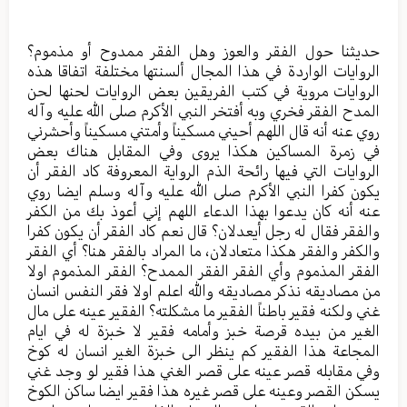
حديثنا حول الفقر والعوز وهل الفقر ممدوح أو مذموم؟
الروايات الواردة في هذا المجال ألسنتها مختلفة اتفاقا هذه
الروايات مروية في كتب الفريقين بعض الروايات لحنها لحن
المدح الفقر فخري وبه أفتخر النبي الأكرم صلى الله عليه وآله
روي عنه أنه قال اللهم أحيني مسكيناً وأمتني مسكيناً وأحشرني
في زمرة المساكين هكذا يروى وفي المقابل هناك بعض
الروايات التي فيها رائحة الذم الرواية المعروفة كاد الفقر أن
يكون كفرا النبي الأكرم صلى الله عليه وآله وسلم ايضا روي
عنه أنه كان يدعوا بهذا الدعاء اللهم إني أعوذ بك من الكفر
والفقر فقال له رجل أيعدلان؟ قال نعم كاد الفقر أن يكون كفرا
والكفر والفقر هكذا متعادلان، ما المراد بالفقر هنا؟ أي الفقر
الفقر المذموم وأي الفقر الفقر الممدح؟ الفقر المذموم اولا
من مصاديقه نذكر مصاديقه والله اعلم اولا فقر النفس انسان
غني ولكنه فقير باطناً الفقير ما مشكلته؟ الفقير عينه على مال
الغير من بيده قرصة خبز وأمامه فقير لا خبزة له في ايام
المجاعة هذا الفقير كم ينظر الى خبزة الغير انسان له كوخ
وفي مقابله قصر عينه على قصر الغني هذا فقير لو وجد غني
يسكن القصر وعينه على قصر غيره هذا فقير ايضا ساكن الكوخ