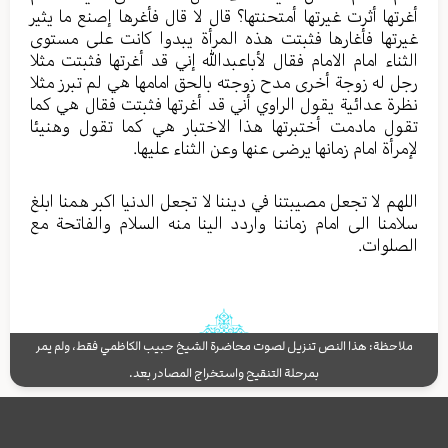
أغرتها أثرت غیرتها أمتحنتها؟ قال لا قال فأغرها إصنع ما یثیر
غیرتها فأغارها فثبتت هذه المرأة یبدوا کانت علی مستوی
الثناء امام الامام فقال لأباعبدالله إني قد أغرتها فثبتت مثلا
رجل له زوجة أخری مدح زوجته بالحق امامها هي لم تبرز مثلا
نظرة عدائیة یقول الراوي أني قد أغرتها فثبتت فقال هي کما
تقول مادمت أختبرتها هذا الاختبار هي کما تقول وهنیئا
لإمرأة امام زمانها یرضی عنها وعن الثناء علیها.
اللهم لا تجعل مصیبتنا في دیننا لا تجعل الدنیا اکبر همنا ابلغ
سلامنا الی امام زماننا واردد الینا منه السلام والفاتحة مع
الصلوات.
ملاحظة: هذا النص تنزيل لصوت محاضرة الشيخ حبيب الكاظمي فقط، ولم يمر
بمرحلة التنقيح واستخراج المصادر بعد.