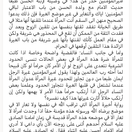
امیرالمؤمنین حذر من هذا؛ في وصیته لإبنه الحسن طبعا
حدیث الامام مع ولده الحسن من باب الاعتبار لباقي
المؤمنین؛ ایاك والتغایر في غیر موضع الغیرة فإن ذلك یدعوا
الصحیح منهن الی السقم أنت المرأة عندما تلقنها أنها مثلا في
طریق الخیانة تفقد ثقتها بنفسها من تلقین الزوج وبعد أن
فقدت الثقة من الممکن أن تقع في المحذور هي شریفة ولکن
في مقام العمل کأنك لقنتها بأنها غیر شریفة من باب الغیرة
الزائدة هذا التلقین أوقعها في الحرام.
واما في جانب النساء؛ فالقضیة واضحة وخاصة اذا کانت
للمرأة ضرة هذه المرأة في بعض الحالات تنسی الحدود
الشرعیة تتعدی علی الزوج لو أن الأمر کان حراماً لو کان قبیحا
لما أحله رب العالمین ولهذا یقول امیرالمؤمنین غیرة الرجل
ایمان طبعا من دون تجاوز للحدود غیرة المرأة عدوان المرأة
عندما تشتعل في قلبها الغیرة تتجاوز الحدود وعلمنا بعض
النساء الرجل اذا أرتکب حراماً هذا الأمر لا یهمها ولکن إن
أرتکب حلالاً أثارت غیرتها هذا کیف نفسره؟
روایة أخیرة المرأة التي تراقب الله في نفسها ولا تغار الا في
موضع یرضاه الله ورسوله هذه مؤمنة حقاً اذا وجدت امرأة لا
تغار الا في موضعه هذه المرأة قدیسة في زمان امامنا الصادق
علیه السلام أحدهم أثنی علی زوجته الآن بأي داعي لا أدري
امام الامام أحسن علیه الثناء فقال له الصادق علیه السلام