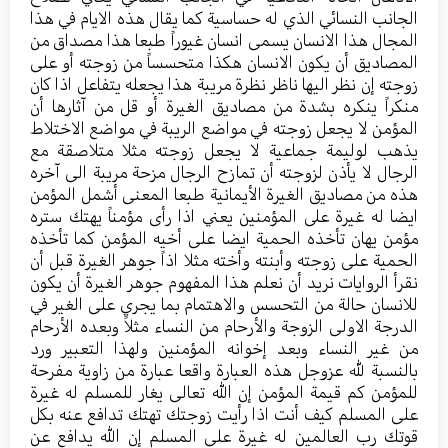
الجانب النسائي الذي له حساسیة کما یقال هذه الایام في هذا
المجال هذا الانسان یسمی انسان غیوراً طبعا هذا مصداق من
المصادیق أن یکون الانسان هکذا متحسساً من زوجته أو علی
زوجته إن نظر الیها ناظر نظرة مریبة هذا یجعله یتفاعل اذا کان
منکراً ینکره بشدة من مصادیق الغیرة أو قل من آثارها أن
المؤمن لا یجعل زوجته في مواضع الریبة في مواضع الاختلاط
یذهب لولیمة جماعیة لا یجعل زوجته مثلا متلاصقة مع
الرجال لا یأذن لزوجته أن تمازح الرجال مزحة مریبة الی آخره
هذه من مصادیق الغیرة الأیمانیة طبعا المعنی أشمل المؤمن
ایضا له غيرة على المؤمنين يعني اذا رأى مؤمناً یهتك ستره
مؤمن یهان تأخذه الحمیة ایضا علی أخیه المؤمن کما تأخذه
الحمیة علی زوجته وأبنته وأخته مثلا اذاً جوهر الغیرة قبل أن
نقرأ الروایات نرید أن نعلم هذا المفهوم جوهر الغيرة أن یکون
للانسان حالة من التحسس والاهتمام بما یجري علی الغیر في
الدرجة الاولی الزوجة والأرحام من النساء مثلاً وبعده الأرحام
من غیر النساء وبعد إخوانه المؤمنین ولهذا التعبیر ورد
بالنسبة لله عزوجل هذه العبارة واقعا عبارة من زاویة مفرحة
للمؤمن کم قیمة المؤمن إن الله تعالی یغار للمسلم له غیرة
علی المسلم کیف أنت اذا رأيت زوجتك تهتك تدافع عنه بکل
قوتك رب العالمین له غیرة علی المسلم إن الله یدافع عن