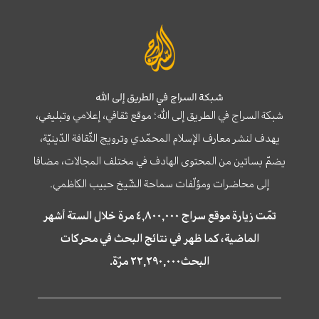
شبكة السراج في الطريق إلى الله
شبكة السراج في الطريق إلى الله؛ موقع ثقافي، إعلامي وتبليغي،
يهدف لنشر معارف الإسلام المحمّدي وترويج الثّقافة الدّينيّة،
يضمّ بساتين من المحتوى الهادف في مختلف المجالات، مضافا
إلى محاضرات ومؤلّفات سماحة الشّيخ حبيب الكاظمي.
تمّت زيارة موقع سراج ٤,٨٠٠,٠٠٠ مرة خلال الستة أشهر
الماضية، كما ظهر في نتائج البحث في محركات
البحث٢٢,٢٩٠,٠٠٠ مرّة.