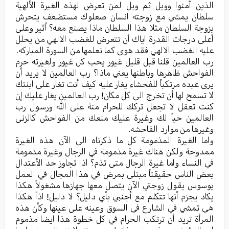
الذین آمنوا وویل ثم ویل لمن تعرض لهذه الغیرة الألهیة
سلطان یمشي مع زوجته انسان صعلوك مستضعف یتحرش
بزوجة السلطان مثلا هذا السلطان ماذا یصنع معه؟ اُثیر وعلی
أعلی درجات القدرة ایاك أن تتعرض للغضب الالهي من یحلل
علیه الغضب الالهي فقد هوی کما نعلمها من السورة المباركه.
رب العالمین قلنا قبل قلیل غیور یحب کل غیور ولغیرته حرم
الفواحش ظاهرها وباطنها یعني ماذا؟ رب العالمین لا یرید أن
یری عبده مرتکباً للفحشاء یغار علیه کیف أنت تغار علی ابنتك
لا تسمح لها أن تخرج الی کل مکان! رب العالمین یغار عليك إن
کنت تعقل لا تجعل تركك للحرام منة علی الله ورسول رب
العالمین حباً لك وغیرة عليك منعك من الفواحش کالزنی
وغیرها من موارد الفاحشه.
واما الغیرة المذمومة کل ما ذکرناه الی الآن هذه الغیرة
ممدوحة ولکن هناك غيرة مذمومة في الرجال وغیرة مذمومة
في النساء واما غیرة الرجال متی تذم؟ اذا تجاوز حد الأعتدال
بعض الناس حقیقتاً مبتلی بمرض في هذا المجال في العمل
یوسوس یقول زوجتي الآن یتصل معها جهازها مشغولاً هکذا
یکاد یجزم أنها تتکلم مع أجنبي بأي دلیل؟ لا دلیل! اذاً هکذا
هي تمشي في الشارع في السوق وعینه علی عینها وکأن هذه
المرأة ترید أن ترتکب الحرام في کل خطوة هذا ایضا مذموم