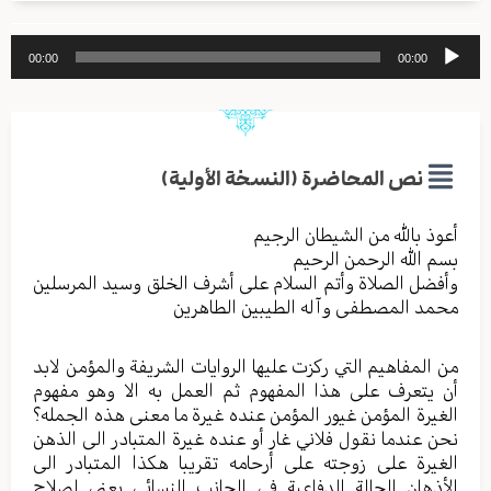
مشغل
00:00
00:00
الصوت
نص المحاضرة (النسخة الأولية)
أعوذ بالله من الشیطان الرجیم
بسم الله الرحمن الرحیم
وأفضل الصلاة وأتم السلام علی أشرف الخلق وسید المرسلین
محمد المصطفی وآله الطیبین الطاهرین
من المفاهیم التي رکزت علیها الروایات الشریفة والمؤمن لابد
أن یتعرف علی هذا المفهوم ثم العمل به الا وهو مفهوم
الغیرة المؤمن غیور المؤمن عنده غیرة ما معنی هذه الجمله؟
نحن عندما نقول فلاني غار أو عنده غیرة المتبادر الی الذهن
الغیرة علی زوجته علی أرحامه تقریبا هکذا المتبادر الی
الأذهان الحالة الدفاعیة في الجانب النسائي يعني لصلاح