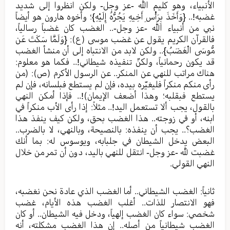
الأنبياء، وهو كليم الله -عز وجل- ولكن انظروا إلى شديد
غضبه!.. {وَأَخَذَ بِرَأْسِ أَخِيهِ يَجُرُّهُ إِلَيْهِ}؛ وأخوه هارون هو أيضاً
نبي من أنبياء الله -عز وجل-.. الغضب كان غضباً رسالياً،
فالقرآن الكريم يقول عن غضب موسى (ع): {وَلَمَّا سَكَتَ عَن
مُّوسَى الْغَضَبُ}.. ولكن لابد من الانتباه إلى أن منشأ الغضب
قد يكون رحمانياً، ولكنّ تنفيذه شيطاني!.. فكما هو معلوم:
هناك مراتب للنهي عن المنكر.. عن الرسول الأكرم (ص): (من
رأى منكم منكراً فليغيّره بيده، فإن لم يستطع فبلسانه، فإن لم
يستطع فبقلبه؛ وهذا أضعف الإيمان)!.. فإذا أمكن النهي
بالقول، يجب ألا تستعمل اليد!.. مثلاً: إذا رأى الأب منكراً في
ابنه، أو في زوجته.. هذا الغضب بحق، ولكن كيف ينفذ هذا
الغضب؟.. يجب أن ينفذه: بالنصيحة، وبالنهي، لا بالضرب..
البعض يدخل الشيطان في جلبابه، ويوسوس له: بما أنك
غضبت لله -عز وجل- انتقل للنهي باليد، دون أن تمر من خلال
النهي القولي.
ثانياً: الغضب الشيطاني.. أما الغضب الذي عادة نحن نغضبه،
فهو الانتصار للذات.. أغلب الغضب هذه الأيام، غضب
شخصي: سواء كان الغضب إلهياً، ودخل فيه الشيطان.. أو كان
الغضب شيطانياً من أصله.. إن هذا الغضب مشكلته، أنه