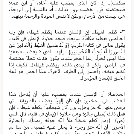
سكنت).. إذا كان الذي يغضب عليه أخاه، أو ابن عمه؛
فليحتضنه؛ فإن الغضب يزول بذلك.. أما بالنسبة إلى الزوجة،
هي ليست من الأرحام، ولكن لا ننسى المودة والرحمة بينهما.
٣- كظم الغيظ.. إن الإنسان عندما يكظم غيظه، فإن رب
العالمين يعطيه مكافأة سريعة، فيجد حلاوة الإيمان في قلبه..
يقول تعالى في كتابه الكريم: {وَالْكَاظِمِينَ الْغَيْظَ وَالْعَافِينَ عَنِ
النَّاسِ وَاللَّهُ يُحِبُّ الْمُحْسِنِينَ}.. ولهذا الذي لا يغضب فيعفو؛
هذا ليس فخراً.. إنما الفخر عندما يكون هناك شعلة مشتعلة
في الباطن، ولكن لا يبدي ذلك، ويكظم غيظه!.. فكيف إذا
كظم غيظه، وأحسن إلى الطرف الآخر؟.. هذا العمل هو قمة
الخلق للإنسان المؤمن!..
الخلاصة: أن الإنسان عندما يغضب، عليه أن يُدخل هذا
الغضب في المختبر: فإن كان إلهياً؛ يغضب بالطريقة التي
يرضى عنها الله عز وجل.. وإن كان شيطانياً؛ يكظم غيظه.. فإن
فعل ذلك يُعطى جائزة وهي حلاوة الإيمان في قلبه، قال النبي
(ص): (ومَن كظم غيظاً؛ ملأ الله جوفه إيماناً).. والجائزة
الأخرى: أن الله -عز وجل- لا يحلل عليه غضبه.. من منا لم
يرتكب الأخطاء تجاه ربه؟.. فمن كظم غيظه؛ رب العالمين