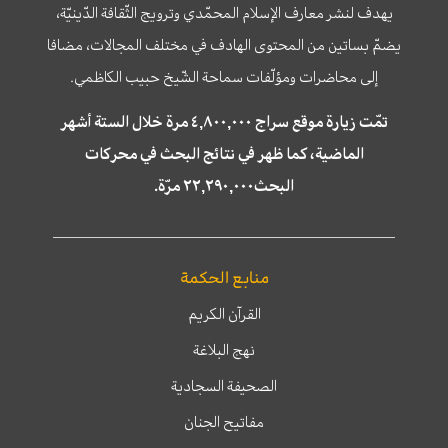
يهدف لنشر معارف الإسلام المحمّدي وترويج الثّقافة الدّينيّة،
يضمّ بساتين من المحتوى الهادف في مختلف المجالات، مضافا
إلى محاضرات ومؤلّفات سماحة الشّيخ حبيب الكاظمي.
تمّت زيارة موقع سراج ٤,٨٠٠,٠٠٠ مرة خلال الستة أشهر
الماضية، كما ظهر في نتائج البحث في محركات
البحث٢٢,٢٩٠,٠٠٠ مرّة.
منابع الحكمة
القرآن الكريم
نهج البلاغة
الصحيفة السجادية
مفاتيح الجنان