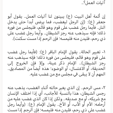
آليات العمل؟..
إن أئمة أهل البيت (ع) يبينون لنا آليات العمل.. يقول أبو
جعفر (ع): (إن الرجل ليغضب، فما يرضى أبدا حتى يدخل
النار.. فأيما رجل غضب على قوم وهو قائم، فليجلس من فوره
ذلك؛ فإنه سيذهب عنه رجز الشيطان.. وأيما رجل غضب على
ذي رحم، فليدن منه فليمسه؛ فإن الرحم إذا مست سكنت).
١- تغيير الحالة.. يقول الإمام الباقر (ع): (فأيما رجل غضب
على قوم وهو قائم، فليجلس من فوره ذلك؛ فإنه سيذهب عنه
رجز الشيطان).. الإمام ذكر عينة، وإلا فإن الخروج إلى
الحديقة، أو الاغتسال، أو الوضوء؛ هذه أيضاً من المصاديق..
المهم أن لا يبقى في مجلس مع من غضب عليه.
٢- مس الرحم.. إن الذي يغير حالته أثناء الغضب، يذهب عنه
رجس الشيطان، هذا بالنسبة للأجانب، أي إذا اختلف الإنسان
مع شريكه، أو مع صديقه.. ولكن إذا كان الذي غضب عليه من
أرحامه: الأم أو الأب، أو الأخ.. يقول الإمام (ع): (وأيما رجل
غضب على ذي رحم، فليدن منه فليمسه؛ فإن الرحم إذا مست