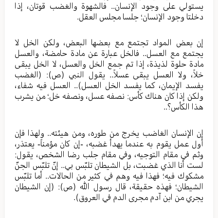
يستولي على وجود الإنسان.. فالشهوة والغضب قوتان، إذا
دخلتا وجود الإنسان؛ جلسا مجلس العقل.
إن بعض المواد تجتمع مع بعضها البعض، ولكن الخل لا
يجتمع مع العسل.. فالخل عبارة عن مادة حامضة، والعسل
مادة حلوة لذيذة، إذا تم جمع الخل والعسل، لا الخل يبقى
خلاً، ولا العسل يبقى عسلاً.. يقول النبي (ص): (الغضب
يفسد الإيمان، كما يفسد الخل العسل).. العسل فيه شفاء،
ولكن إذا كان هناك كأس: نصفه عسل، ونصفه خل؛ من يشرب
هذا الكأس؟..
إن الإنسان الغاضب يخرج من طوره، ومن هيئته.. ولهذا فإن
أول عمل يقوم به عندما يهدأ غضبه، -إن كان مؤمناً- يعتذر،
وثم في مقام التوجيه، وفي مقام جلب رضا الشخص، يقول:
لست أنا الذي غضبت، بل الشيطان تلبّس بي.. إنّ تلبّس الجنّ
مشكوك فيه؛ فهذا فيه وهم في كثير من الحالات.. أما تلبّس
الشيطان؛ فهذه حقيقة، قال رسول الله (ص): (إن الشيطان
يجري من ابن آدم مجرى الدم في العروق).