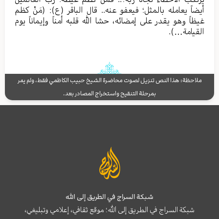
أيضاً يعامله بالمثل؛ فيعفو عنه.. قال الباقر (ع): (مَنْ كظم
غيظاً وهو يقدر على إمضائه، حشا الله قلبه أمناً وإيماناً يوم
القيامة…).
ملاحظة: هذا النص تنزيل لصوت محاضرة الشيخ حبيب الكاظمي فقط، ولم يمر
بمرحلة التنقيح واستخراج المصادر بعد.
شبكة السراج في الطريق إلى الله
شبكة السراج في الطريق إلى الله؛ موقع ثقافي، إعلامي وتبليغي،