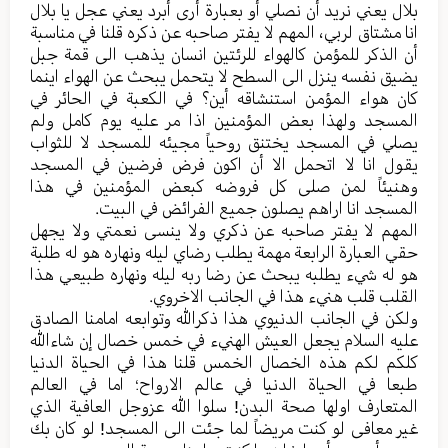
بلال یعني نرید أن نصلي أو بعبارة أرى أبرد يعني عجل یا بلال
انا مشتاق لربي، المهم لا یفتر صاحبه عن ذکره قلنا في مناسبة
أن الذکر للمؤمن کالهواء للرئتین انسان یذهب الی قمة جبل
یضیق نفسه ینزل الی السطح لا یتحمل یبحث عن الهواء اينما
کان هواء المؤمن استنشاقه أين؟ في الکعبة في الحائر في
المسجد ولهذا بعض المؤمنین اذا مر علیه یوم کامل ولم
یصلي في المسجد یختنق روحیاً مجیئه للمسجد لا للثواب
یقول انا لا اتحمل الا أن اکون فرض فرضین في المسجد
وهنیئاً لمن صلی کل فروضه کبعض المؤمنين في هذا
المسجد انا اراهم یصلون جمیع الفرائض في البیت.
المهم لا یفتر صاحبه عن ذکري ولا ینسی نعمتي ولا یجهل
حقي العبارة الرابعة مهمة یطلب رضاي لیله ونهاره هو له طلبة
هو له شيء یطلبه یبحث عن رضا ربه لیله ونهاره طبیعي هذا
القلب قلب هنيء هذا في الجانب الاخروي.
ولکن في الجانب الدنیوي هذا ذکرالله وتوابعه امامنا الصادق
علیه السلام یجعل العیش الهنيء في خمس خصال إن شاءالله
کلکم لکم هذه الخصال الخمس قلنا هذا في الحیاة الدنیا
طبعا في الحیاة الدنیا في عالم الارواح؛ اما في العالم
المتعارف اولها صحة البدن! سلوا الله عزوجل العافیة الذي
غیر معافی لو کنت مریضاً لما جئت الی المسجد! لو کان بك