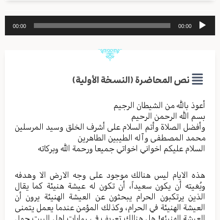
مشغل
00:00
00:00
الصوت
نص المحاضرة (النسخة الأولية)
أعوذ بالله من الشیطان الرجیم
بسم الله الرحمن الرحیم
وأفضل الصلاة وأتم السلام علی أشرف الخلق وسید المرسلین
محمد المصطفی وآله الطیبین الطاهرین
السلام علیکم اخواني اخواتي جمیعا ورحمة الله وبرکاته
هذه الایام لیس هنالك موجود علی وجه الارض الا وهدفه
وبُغیته أن یکون سعیداً، أن تکون له عیشة هنیئة کما یقال
الذین یرتکبون الحرام یبحثون عن العیشة الهنیئة یرون أن
العیشة الهنیئة في الحرام، وکذلك المؤمن عندما یعمل یتمنی
العیشة الهنیئه! هل هنالك تعريف في روایات اهل البیت حول