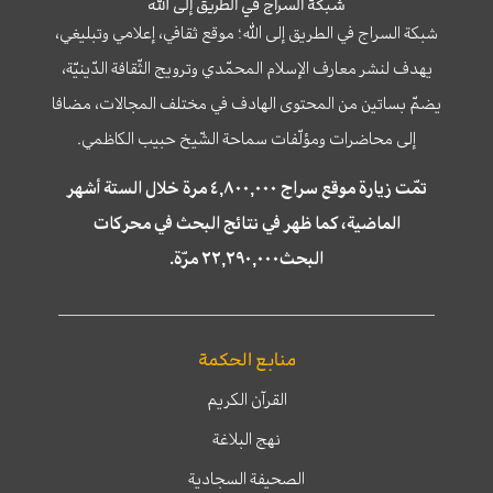
شبكة السراج في الطريق إلى الله
شبكة السراج في الطريق إلى الله؛ موقع ثقافي، إعلامي وتبليغي،
يهدف لنشر معارف الإسلام المحمّدي وترويج الثّقافة الدّينيّة،
يضمّ بساتين من المحتوى الهادف في مختلف المجالات، مضافا
إلى محاضرات ومؤلّفات سماحة الشّيخ حبيب الكاظمي.
تمّت زيارة موقع سراج ٤,٨٠٠,٠٠٠ مرة خلال الستة أشهر
الماضية، كما ظهر في نتائج البحث في محركات
البحث٢٢,٢٩٠,٠٠٠ مرّة.
منابع الحكمة
القرآن الكريم
نهج البلاغة
الصحيفة السجادية