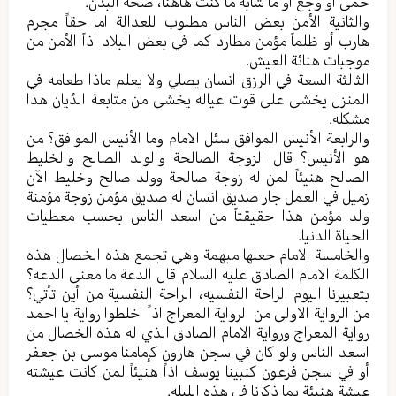
حمی أو وجع أو ما شابه ما کنت هاهنا، صحة البدن.
والثانیة الأمن بعض الناس مطلوب للعدالة اما حقاً مجرم
هارب أو ظلماً مؤمن مطارد کما في بعض البلاد اذاً الأمن من
موجبات هنائة العیش.
الثالثة السعة في الرزق انسان یصلي ولا یعلم ماذا طعامه في
المنزل یخشی علی قوت عیاله یخشی من متابعة الدُیان هذا
مشکله.
والرابعة الأنيس الموافق سئل الامام وما الأنيس الموافق؟ من
هو الأنيس؟ قال الزوجة الصالحة والولد الصالح والخلیط
الصالح هنیئاً لمن له زوجة صالحة وولد صالح وخلیط الآن
زمیل في العمل جار صدیق انسان له صدیق مؤمن زوجة مؤمنة
ولد مؤمن هذا حقیقتاً من اسعد الناس بحسب معطیات
الحیاة الدنیا.
والخامسة الامام جعلها مبهمة وهي تجمع هذه الخصال هذه
الکلمة الامام الصادق علیه السلام قال الدعة ما معنی الدعه؟
بتعبیرنا الیوم الراحة النفسیه، الراحة النفسية من أين تأتي؟
من الروایة الاولی من الروایة المعراج اذاً اخلطوا روایة یا احمد
روایة المعراج وروایة الامام الصادق الذي له هذه الخصال من
اسعد الناس ولو کان في سجن هارون کإمامنا موسی بن جعفر
أو في سجن فرعون کنبینا یوسف اذاً هنیئاً لمن کانت عیشته
عیشة هنیئة بما ذکرنا في هذه الليله.