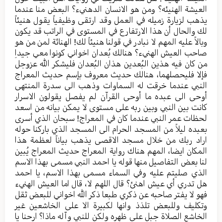
العیشة الهنیئه؟ ومن هو الانسان الدهنيء؟ البعض منا عندما
یذهب لزیارة زمیله في العمل وقد ارتقی وظیفیاً یقول هنیئاً
لك والحال أن هذا الارتفارع في المستوی في الراتب قد یکون
وبالاً علیه المهم لا نبادر في قولنا هنیئاً لك! الهنائة لمن من هو
صاحب العیش الهنيء؟ هنالك بُعدان اخواني کونوا معي جیداِ
من کان فیه هذین البُعدین هذان البُعدان فلیشکر الله عزوجل
فإلا فلیحصلهما، هنالك حدیث معروف بإسم حدیث المعراج
النبي عندما خرقت له السماوات وذهب الی سدرة المنتهی
أوحی الی عبده ما أوحی القرآن لم یفصل یقولون الاسرار
کانت بین النبي وبین ربه علی مستوی لا یمکن بیانه من اسعد
لحظات عمر النبي عندما کان في المعراج! سبحان الذي أسری
بعبده لیلاً من المسجد الحرام الی المسجد الذي بارکنا حوله
اراد ربك من خلال مسجد الاقصی یذهب بیاناً لعظمة هذا
المکان ایضا، المهم هناك روایة المعراج حدیث المعراج یُبین
لنا بعض التفاصیل منها قوله یا احمد النبي مسمی بهذا الاسم
الذي صلیتم علیه وفي السماء مسمی بهذا الاسم، یا احمد
هل تدري أي عیش اهنئ؟ قال اللهم لا، قال اما العیش الهنيء
فهو لا یفتر صاحبه عن ذکري طبعا ذکر الله اخواني للبعض ثقل
وتکلیف وللبعض تلذذ وانها لکبیرة الا علی الخاشعین غیر
الخاشع الصلاة جبل علی ظهره ولکن للنبي وآله ماذا؟ ارحنا یا