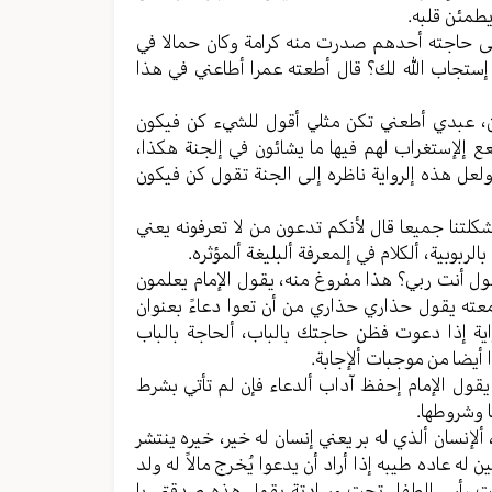
یطمئن قلبه.
ُقضی حاجته أحدهم صدرت منه کرامة وکان حمالا في
إستجاب الله لك؟ قال أطعته عمرا أطاعني في هذا
کن، عبدي أطعني تکن مثلي أقول للشيء کن فیکون
عع إلإستغراب لهم فیها ما یشائون في إلجنة هکذا،
ن ولعل هذه إلروایة ناظره إلی الجنة تقول کن فیکون
کلتنا جمیعا قال لأنکم تدعون من لا تعرفونه یعني
ربوبیة، ألکلام في إلمعرفة ألبلیغة ألمؤثره.
قول أنت ربي؟ هذا مفروغ منه، یقول الإمام یعلمون
معته یقول حذاري حذاري من أن تعوا دعاءً بعنوان
وایة إذا دعوت فظن حاجتك بالباب، ألحاجة بالباب
 أیضا من موجبات ألإجابة.
قول الإمام إحفظ آداب ألدعاء فإن لم تأتي بشرط
ا وشروطها.
 ألإنسان ألذي له بر یعني إنسان له خیر، خیره ینتشر
ه عاده طیبه إذا أراد أن یدعوا یُخرج مالاً له ولد
تحت رأس الطفل تحت وسادتة یقول هذه صدقتي یا