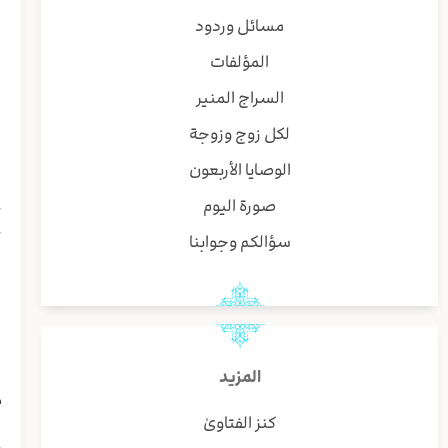
ی
مسائل وردود
ف
المؤلفات
إ
إ
السراج المنير
ه
لكل زوج وزوجة
و
ی
الوصايا الأربعون
ی
صورة اليوم
ج
ح
سؤالكم وجوابنا
و
أ
إ
ی
أ
إ
المزيد
م
كنز الفتاوىٰ
أ
م