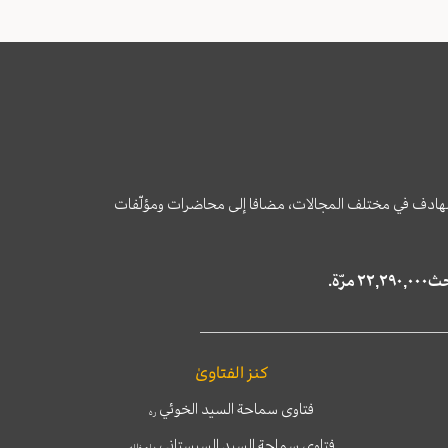
وى الهادف في مختلف المجالات، مضافا إلى محاضرات ومؤلّفات
كنز الفتاوىٰ
فتاوى سماحة السيد الخوئي
ره
فتاوى سماحة السيد السيستاني
دام ظله