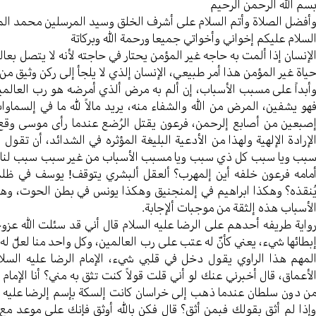
سم الله الرحمن الرحیم
أفضل الصلاة وأتم السلام علی أشرف الخلق وسید المرسلین محمد ال
لسلام علیکم إخواني وأخواتي جمیعا ورحمة الله وبرکاتة
لإنسان إذا ألمت به حاجه غیر المؤمن یحتار في حاجته لأنه لا یتصل بع
یاة غیر المؤمن هذا أمر طبیعي، الإنسان إلذي لا یلجأ إلی رکن وثیق من
أبداً علی مسبب الأسباب، إن ألم به مرض ألذي أمرضه هو رب العالم
هو یشفین، المرض من الله والشفاء منه، یرید مالاً لله ما في إلسما
صبعین من أصابع إلرحمن، فرعون یقتل الرُضع عندما رأی موسی وقع
لإرادة الإلهیة ولهذا من الأدعیة البلیغة المؤثره في الشدائد، أن تقول
بب ویا سبب کل ذي سبب ویا مسبب الأسباب من غیر سبب سبب لنا سببا
مامه فرعون خلفه أین إلمهرب؟ ألعقل ألبشري یتوقف! یوسف في ظلمة 
ُنقذه؟ وهکذا ابراهیم في إلمنجنیق وهکذا یونس في بطن الحوت، وهکذ
لأسباب هذه إلثقة من موجبات ألإجابة.
وایة طریفه أحدهم علی الرضا علیه السلام قال أني قد سئلت الله عز
بطائها شيء، یعني کأنّ له عتب علی رب العالمین، وکل واحد منا لعلّ له
لمهم هذا الراوي یقول دخل في قلبي شيء، الإمام الرضا علیه السلا
لأعماق، قال أخبرني عنك لو أني قلت قولاً کنت تثق به مني؟ أنا الإما
ن دون سلطان عندما ذهب إلی خراسان کانت إلسکة بإسم إلرضا علیه ال
إذا لم أثق بقولك فبمن أثق؟ قال فکن بالله أوثق فإنك علی موعد مع ال