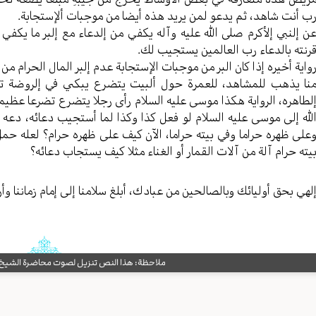
ب أنت شاهد، ثم یدعو لمن یرید هذه أیضا من موجبات ألإستجابة.
ن إلنبي إلأکرم صلى الله علیه وآله یکفي من إلدعاء مع إلبر ما یکفي ا
رنته بالدعاء رب العالمین یستجیب لك.
وایة أخیره إذا کان البر من موجبات الإستجابة عدم إلبر المال الحرام م
نا یذهب للمشاهد، للعمرة حول ألبیت یتضرع یبکي في إلروضة ت
لطاهره، الروایة هکذا موسی علیه السلام رأی رجلا یتضرع تضرعا عظیما 
لله إلی موسی علیه السلام لو فعل کذا وکذا لما أستجیب دعائه، دعه 
علی ظهره حراما وفي بیته حراما، الآن کیف علی ظهره حرام؟ لعله حمل 
یته حرام آلة من آلات القمار أو الغناء مثلا کیف یستجاب دعائه؟
لهي بحق أولیائك وبالصالحین من عبادك، أبلغ سلامنا إلی إمام زماننا وأر
ملاحظة: هذا النص تنزيل لصوت محاضرة الشيخ حب