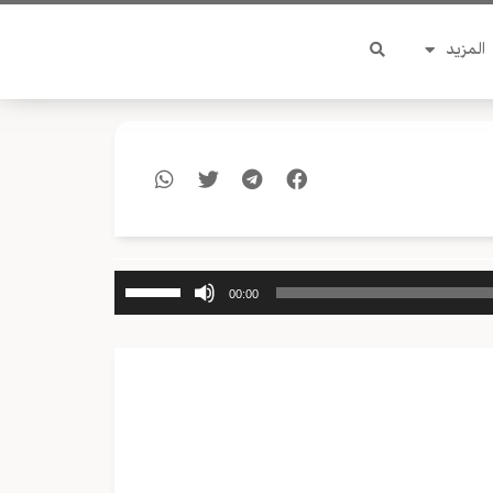
المزيد
استخدم
00:00
مفاتيح
الأسهم
أعلى/
أسفل
لزيادة
أو
خفض