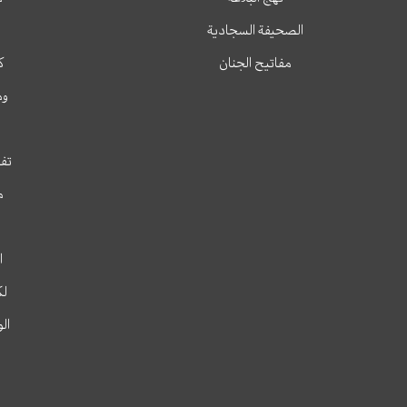
الصحيفة السجادية
مفاتيح الجنان
ك
وم
تفس
م
ا
لك
ال