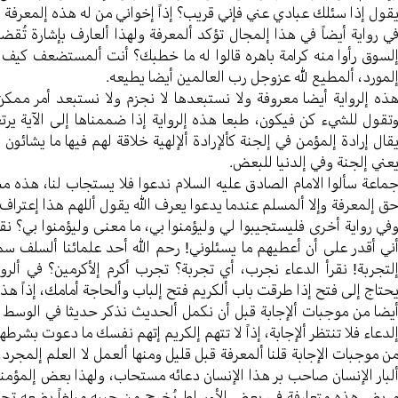
قول إذا سئلك عبادي عني فإني قریب؟ إذاً إخواني من له هذه إلمعرفة 
ي روایة أیضاً في هذا إلمجال تؤکد ألمعرفة ولهذا ألعارف بإشارة ت
لسوق رأوا منه کرامة باهره قالوا له ما خطبك؟ أنت ألمستضعف کیف 
لمورد، ألمطیع لله عزوجل رب العالمین أیضا یطیعه.
ذه إلروایة أيضا معروفة ولا نستبعدها لا نجزم ولا نستبعد أمر مم
تقول للشيء کن فیکون، طبعا هذه إلروایة إذا ضممناها إلی الآیة یرت
قال إرادة إلمؤمن في إلجنة کألإرادة ألإلهیة خلاقة لهم فیها ما یشائو
عني إلجنة وفي إلدنیا للبعض.
ماعة سألوا الامام الصادق علیه السلام ندعوا فلا یستجاب لنا، هذه مش
ق إلمعرفة وإلا ألمسلم عندما یدعوا یعرف الله یقول أللهم هذا إعتراف بال
في روایة أخری فلیستجیبوا لي ولیؤمنوا بي، ما معنی ولیؤمنوا بي؟ ن
ني أقدر علی أن أعطیهم ما یسئلوني! رحم الله أحد علمائنا ألسلف س
لتجربة! نقرأ الدعاء نجرب، أي تجربة؟ تجرب أکرم إلأکرمین؟ في ألر
حتاج إلی فتح إذا طرقت باب ألکریم فتح إلباب وألحاجة أمامك، إذاً هذا
یضا من موجبات ألإجابة قبل أن نکمل ألحدیث نذکر حدیثا في الوسط ی
لدعاء فلا تنتظر ألإجابة، إذاً لا تتهم إلکریم إتهم نفسك ما دعوت بشرطه
ن موجبات الإجابة قلنا ألمعرفة قبل قلیل ومنها ألعمل لا العلم إلمجرد،
لبار الإنسان صاحب بر هذا الإنسان دعائه مستحاب، ولهذا بعض إلمؤمنین ل
ریض هذه متعارفة في بعض الأوساط یُخرج من جیبهِ مبلغاً یضعه 