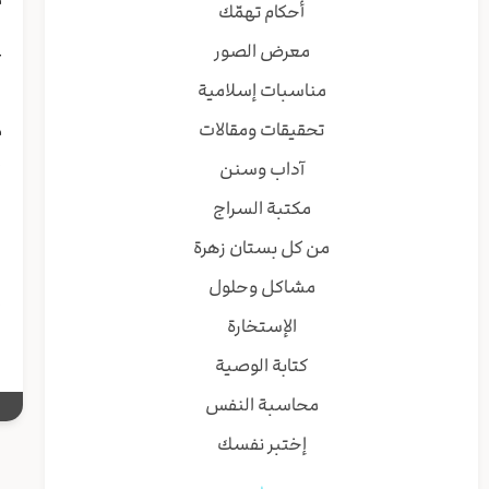
أحكام تهمّك
ر
معرض الصور
ع
ق
مناسبات إسلامية
ر
تحقيقات ومقالات
م
إ
آداب وسنن
ا
مكتبة السراج
و
ب
من كل بستان زهرة
مشاكل وحلول
إ
الإستخارة
كتابة الوصية
محاسبة النفس
إختبر نفسك