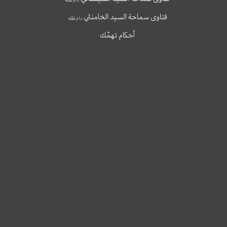
فتاوى سماحة السيد الخامنئي
دام ظله
أحكام تهمّك