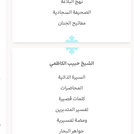
نهج البلاغة
ب
و
الصحيفة السجادية
ا
مفاتيح الجنان
ا
ح
و
ف
إ
ا
الشيخ حبيب الكاظمي
س
أ
السيرة الذاتية
ی
المحاضرات
ا
ر
كلمات قصيرة
إ
تفسير المتدبرين
ا
ا
ومضة تفسيرية
م
جواهر البحار
و