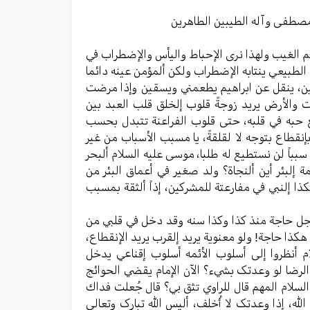
مستوى
الصوت.
مصطفی وآله الطیبین الطاهرین
الم الغیب ولهذا نری الإحباط والیأس والإضطراب في
 الطبیعي ینتابه الإضطراب ولکن ألمؤمن عینه دائما
ین، ینقل عن ابراهیم یطعمني ویسقین وإذا مرضت
وات والأرض یرید زوجةً قلوب إلخلق قلب العبد بین
 حبه في قلبه، حتی قلوب الفراعنة تتبدل بحسب
 بإنقطاع بتوجه لا لقلقةً، یا مسبب الأسباب من غیر
ً لن نستطیع له طلبا، موسی علیه السلام ألبحر
إلبئر أين ألنجاة؟ ولد صغیر في أعماق البئر من
ا إلنبي في مفارعتة للمشرکین، إذاً ألثقة بمسبب
وجل حاجة منذ کذا وکذا سنه وقد دخل في قلبي من
 هکذا حاجة! ولو معنویة یرید إلقرب یرید الإنقطاع،
م أنظروا إلی أسلوب الأئمه أسلوب إقناعي یدخل
م الرضا لو وعدتک بشيء؟ الآن الإمام یقضي الحوائج
سلام المهم قال للراوي تثق بي؟ قال جُعلت فداك
له، إذا وعدتک لا أُخلف، ألیس الله تبارک وتعالی