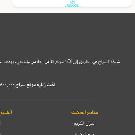
شبكة السراج في الطريق إلى الله؛ موقع ثقافي، إعلامي وتبليغي، يهدف ل
تمّت زيارة موقع سراج ٤,٨٠٠,٠٠٠ مرة خلال الستة أشهر الماضية، كما ظهر في نتائج البحث في محركات البحث٢٢,٢٩٠,٠٠٠ مرّة.
منابع الحكمة
الشيخ
القرآن الكريم
ا
نهج البلاغة
م