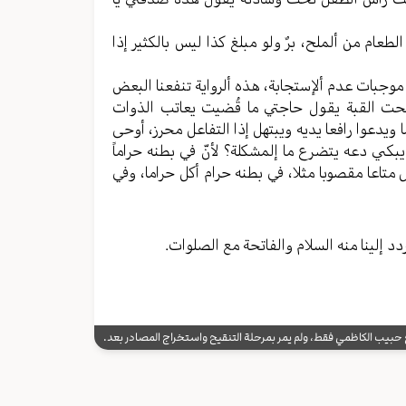
لطعام من ألملح، برٌ ولو مبلغ کذا لیس بالکثیر إذا
ن موجبات عدم ألإستجابة، هذه ألروایة تنفعنا البعض
حت القبة یقول حاجتي ما قُضیت یعاتب الذوات
ویدعوا رافعا یدیه ویبتهل إذا التفاعل محرز، أوحی
یبکي دعه یتضرع ما إلمشکلة؟ لأنّ في بطنه حراماً
متاعا مقصوبا مثلا، في بطنه حرام أکل حراما، وفي
دد إلینا منه السلام والفاتحة مع الصلوات.
يب الكاظمي فقط، ولم يمر بمرحلة التنقيح واستخراج المصادر بعد.