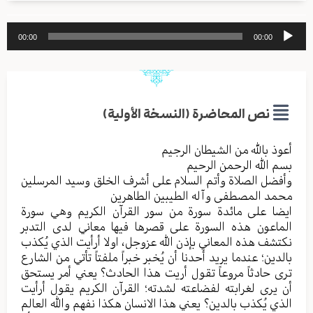
مشغل
00:00
00:00
الصوت
نص المحاضرة (النسخة الأولية)
أعوذ بالله من الشیطان الرجیم
بسم الله الرحمن الرحیم
وأفضل الصلاة وأتم السلام علی أشرف الخلق وسید المرسلین
محمد المصطفی وآله الطیبین الطاهرین
ایضا علی مائدة سورة من سور القرآن الکریم وهي سورة
الماعون هذه السورة علی قصرها فیها معاني لدی التدبر
نکتشف هذه المعاني بإذن الله عزوجل، اولا أرأیت الذي یُکذب
بالدین؛ عندما یرید أحدنا أن یُخبر خبراً ملفتاً تأتي من الشارع
تری حادثاً مروعاً تقول أریت هذا الحادث؟ یعني أمر یستحق
أن یری لغرابته لفضاعته لشدته؛ القرآن الکریم یقول أرأيت
الذي یُکذب بالدین؟ یعني هذا الانسان هکذا نفهم والله العالم