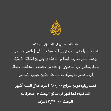
شبكة السراج في الطريق إلى الله
شبكة السراج في الطريق إلى الله؛ موقع ثقافي، إعلامي وتبليغي،
يهدف لنشر معارف الإسلام المحمّدي وترويج الثّقافة الدّينيّة،
يضمّ بساتين من المحتوى الهادف في مختلف المجالات، مضافا
إلى محاضرات ومؤلّفات سماحة الشّيخ حبيب الكاظمي.
تمّت زيارة موقع سراج ٤,٨٠٠,٠٠٠ مرة خلال الستة أشهر
الماضية، كما ظهر في نتائج البحث في محركات
البحث٢٢,٢٩٠,٠٠٠ مرّة.