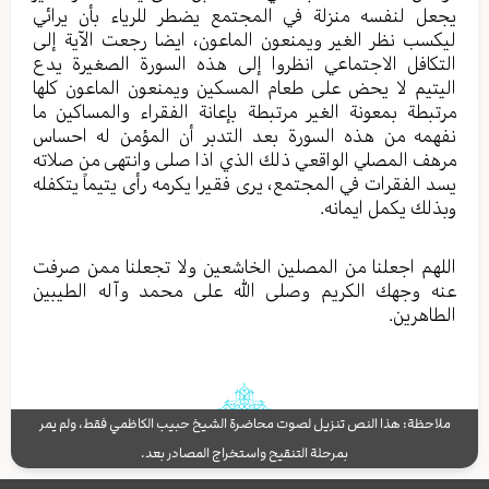
یجعل لنفسه منزلة في المجتمع یضطر للریاء بأن یرائي
لیکسب نظر الغیر ویمنعون الماعون، ایضا رجعت الآیة إلی
التکافل الاجتماعي انظروا إلی هذه السورة الصغیرة یدع
الیتیم لا یحض علی طعام المسکین ویمنعون الماعون کلها
مرتبطة بمعونة الغیر مرتبطة بإعانة الفقراء والمساکین ما
نفهمه من هذه السورة بعد التدبر أن المؤمن له احساس
مرهف المصلي الواقعي ذلك الذي اذا صلی وانتهی من صلاته
یسد الفقرات في المجتمع، یری فقیرا یکرمه رأی یتیماً یتکفله
وبذلك یکمل ایمانه.
اللهم اجعلنا من المصلین الخاشعین ولا تجعلنا ممن صرفت
عنه وجهك الکریم وصلی الله علی محمد وآله الطیبین
الطاهرین.
ملاحظة: هذا النص تنزيل لصوت محاضرة الشيخ حبيب الكاظمي فقط، ولم يمر
بمرحلة التنقيح واستخراج المصادر بعد.