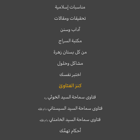
مناسبات إسلامية
تحقيقات ومقالات
آداب وسنن
مكتبة السراج
من كل بستان زهرة
مشاكل وحلول
اختبر نفسك
كنز الفتاوىٰ
فتاوى سماحة السيد الخوئي
ره
فتاوى سماحة السيد السيستاني
دام ظله
فتاوى سماحة السيد الخامنئي
دام ظله
أحكام تهمّك
T
T
I
F