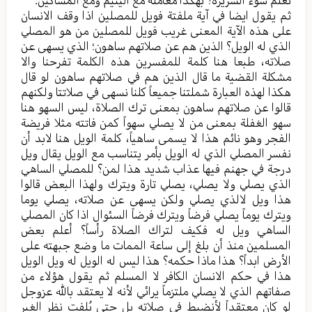
نعلم سوء السریرة؟ بهکذا معاملة مع الیتیم ومع المساکین.
ثم یقول ایضا في آیة ملفتة فویل للمصلین اذا وقف الانسان
علی هذه الآیة المعنی غریب فویل للمصلین من هو المصلي
الذي له الويل؟ الذین هم عن صلاتهم ساهون؛ الذي یسهی عن
صلاته، طبعا هنا کلمة للمفسرین هذه الکلمة تفرحنا والا
مشکلة القضیة ما قال الذین هم في صلاتهم ساهون لو قال
هکذا لهذه العبارة شملتنا جمیعاً کلنا نسهی في صلاتتا ولکنهم
قالوا عن صلاتهم ساهون بمعنی ترك الصلاة، لیس السهو هنا
سهو الغفلة بمعنی من لا یصلي سهواً کمن فاتته مثلا فریضة
الفجر وهو نائم هذا لا یسمی ساهیاً، کلمة الویل هنا لابد أن
نفسر المصلي الذي له الویل بأمر یتناسب مع الویل یقال ویل
درجة في جهنم فیها عذاب شدید هذا لمن؟ للمصلي الساهي
الذي یصلي ولا یصلي، یصلي تارة ویترك ولهذا البعض قالوا
هذا ویل لالذي یصلي ولکن یسهی عن صلاته، یصلي یوما
ویترك یوماً یصلي فرضاً ویترك فرضاً السئوال اذا کان المصلي
الساهي ویل له فکیف لتراك الصلاة رأساً؟ أعلم بعض
المسلمین منذ أن بلغ إلی ساعة الممات ما وضع جبهته علی
الأرض ابداً؟ هذا ماذا حکمه؟ هذا لیس له الویل له ویل الویل
هذا في حکم الانسان الکافر لا المسلم ثم یقول هؤلاء من
صفاتهم الذي لا یصلي ملتزماً یرائي لأنه لا یعتقد بالله عزوجل
لو کان معتقداً لأنضبط في صلاته بل حتی یُلفت نظر الغیر