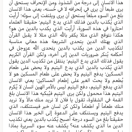
هذا الانسان إلی درجة من الشذوذ ومن الإنحراف یستحق أن
یری طبعا أن یری في إنحرافه لا في حُسنه، یعني هذا الانسان
بلغ من السوء مبلغاً یستحق أن یری ویلتفت إلی سوئه؛ أرأيت
الذي یُکذب بالدین فذلك الذي یدع الیتیم؛ حقیقتا العلماء
احتاروا في هذه السورة، أرأيت الذي یکدب بالدین من هو؟
هکذا نتوقع الذي مثلا یکفر بالله الذي مثلا لا یقبل القرآن
الذي یهتك الدین یتحدی الشریعة هذه معاني مناسبة
لتکذیب الدین من یکذب بالدین یتحدی الله عزوجل في
أحکامه یُنکر ضروریات الدین إلی آخره، ولکن القرآن الکریم
یقول فذلك الذي یدع الیتیم؛ ینتقل من تکذیب الدین یقول
الذي یُکذب بالدین الذي یدع الیتیم ولا یحض علی طعام
المسکین؛ یدفع الیتیم ولا یحض علی طعام المسکین هو لا
یُطعم ولا یحث الغیر علی إطعام المساکین؛ یعني الانسان
الذي یدفع الیتیم، دفع الیتیم لیس بالأمر الهین انسان لا یُکرم
الیتیم هذا محمول ولکن یری الیتیم فیُبکیه هذا الانسان بلغ
القمة في الشقاوة، تقول یا فلان لا نرید منك مالاً ولا نرید
منك طعاماً أو اطعاماً ولکن کن لسان خیر فیستنکف، الذي
یدفع الیتیم ویستنکف علی الدعوة إلی الخیر هذا الانسان
حقیقتاً بلغ من السوء درجة أصبح یُکذب بالدین یعني تکذیب
الدین ما الذي یکشف عنه؟ یکشف عنه سوء السریرة بماذا