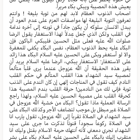
یعیش هذه المصیبة ويبكي بکاء مریراً.
اصحاب الذنوب العظام لابد لهم من توبة بلیغة ! وانتم
تعرفون التوبة البلیغة لها مواصفات العزم علی عدم العود أن
یبدل الانسان سلوکه أن یکون جاداً في توبته إلی آخره ندامة
في القلب ولکن الذي جُعل عِدلاً لهذا الاستغفار یقول الرضا
صلوات الله علیه فعلی مثل الحسین فلیبکي الباکون فإن
البکاء علیه یحط الذنوب العظام، نفس البکاء یکفي للمغفرة
والا لو أستغفر وبکی علی الحسین علیه السلام البکاء هذا زائد
علی الاستغفار؛ الاستغفار یبکي، الرضا علیه السلام یرید أن
یقرر هذه الحقیقة أن الله عزوجل عندما یری قلباً متألماً
لمصیبة سید الشهداء هذا القلب المتألم في حکم القلب
النادم کیف تقول في المناجات إلهي إن کان الندم علی الذنب
توبة فإني لك من النادمین! حرقة القلب بندم المصیبة هذا
کحرقة القلب علی مصیبة الحسین علیه السلام، ولهذا راجع
الرسالة العملیة ماذا تقول؟ البکاء من خشیة الله عزوجل في
الصلاة غیر مبطل بل موجب لتضاعف الأجر وکذلك البکاء علی
سید الشهداء في الصلاة تقرباً إلی الله عزوجل، تقول یارب انا
في الصلاة رکوعاً سجوداً قنوتاً تذکرت ما جری علی سید
الشهداء تجري دمعتي لأنه اُنتهك حرمة الاسلام بقتل ولیك انا
متقرب إليك بالبکاء علی الحسین علیه السلام بکاء علی بشر