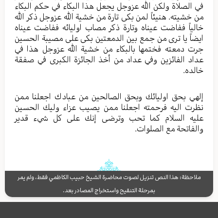
في الصلاة ولکن الله عزوجل یجعل هذا البکاء في حکم البکاء
من خشیته. هنیئاً لمن بکی تارة من خشیة الله عزوجل ذکر الله
خالیاً ففاضت عیناه وتارة ذکر مصاب اولیائه ففاضت عیناه
ایضاً یا تری من جمع بین الدمعتین بکی علی مصیبة الحسین
جرت دمعته فختمها بالبکاء من خشیة الله عزوجل هذا في
عداد الفائزین وفي عداد من أخذ الجائزة الکبری في صفقة
خالده.
إلهي بحق اولیائك وبحق الصالحین من عبادك اجعلنا ممن
نظرت الیه فرحمته اجعلنا ممن یصیب عزاء ولیك الحسین
علیه السلام کما تحب وترضی إنك علی کل شيء قدیر
والفاتحة مع الصلوات.
ملاحظة: هذا النص تنزيل لصوت محاضرة الشيخ حبيب الكاظمي فقط، ولم يمر
بمرحلة التنقيح واستخراج المصادر بعد.