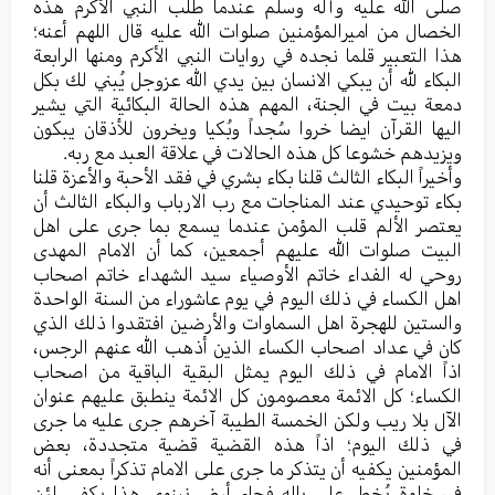
صلی الله علیه وآله وسلم عندما طلب النبي الأکرم هذه
الخصال من امیرالمؤمنین صلوات الله علیه قال اللهم أعنه؛
هذا التعبیر قلما نجده في روایات النبي الأکرم ومنها الرابعة
البکاء لله أن يبكي الانسان بین یدي الله عزوجل یُبني لك بکل
دمعة بیت في الجنة، المهم هذه الحالة البکائیة التي یشیر
الیها القرآن ایضا خروا سُجداً وبُکیا ویخرون للأذقان یبکون
ویزیدهم خشوعا کل هذه الحالات في علاقة العبد مع ربه.
وأخیراً البکاء الثالث قلنا بکاء بشري في فقد الأحبة والأعزة قلنا
بکاء توحیدي عند المناجات مع رب الارباب والبکاء الثالث أن
یعتصر الألم قلب المؤمن عندما یسمع بما جری علی اهل
البیت صلوات الله علیهم أجمعین، کما أن الامام المهدی
روحي له الفداء خاتم الأوصیاء سید الشهداء خاتم اصحاب
اهل الکساء في ذلك الیوم في یوم عاشوراء من السنة الواحدة
والستین للهجرة اهل السماوات والأرضین افتقدوا ذلك الذي
کان في عداد اصحاب الکساء الذین أذهب الله عنهم الرجس،
اذاً الامام في ذلك الیوم یمثل البقیة الباقية من اصحاب
الکساء؛ کل الائمة معصومون کل الائمة ینطبق علیهم عنوان
الآل بلا ریب ولکن الخمسة الطیبة آخرهم جری علیه ما جری
في ذلك الیوم؛ اذاً هذه القضیة قضیة متجددة، بعض
المؤمنین یکفیه أن یتذکر ما جری علی الامام تذکراً بمعنی أنه
في خلوة یُخطر علی باله فجاء أرض نینوی هذا یکفي لئن