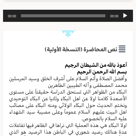
مشغل
00:00
00:00
الصوت
نص المحاضرة (النسخة الأولية)
أعوذ بالله من الشیطان الرجیم
بسم الله الرحمن الرحیم
وأفضل الصلاة وأتم السلام علی أشرف الخلق وسید المرسلین
محمد المصطفی وآله الطیبین الطاهرین
البکاء من الظواهر التي تستحق الدراسة حقیقتاً علی مستوی
الأصعدة کلامنا اولا عن اهل البکاء وثانیا عن البکاء التوحیدي
ونختم الحدیث حول البکاء الولائي ومنه البکاء علی مصائب
اهل البیت علیهم السلام عموماً وعلی مصیبة سید الشهداء
علیه السلام بالخصوص.
اولا البکاء هي هذه العملية التي نراها في الظاهر فیها تفاعلات
عدة هنالك رصید شعوري في الباطن هذا الرصید هو الذي