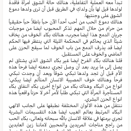
تبدأ معه العملیة التفاعلیة، هنالك حالة الشوق امرأة فاقدة
لولدها قیل لها بأن ولدكِ في الطریق قبل أن تری ولدها دموع
الشوق علی وجنتیها.
هنالك دموع الحب من أحب أحداً الآن حباً باطلاً حباً حقیقیاً
من حرام من حلال المهم تذکر المحبوب ایضا من موجبات
جریان الدمع هذا ایضا مجرب، هنالك بکاء الخوف من یخاف
شیئاً الذي یحاکم في المحکمة اللیلة التي ینتظر فیها الحکم
ایضا قد یذرف الدمع من باب الخوف لما سیقع الحزن علی
الماضي والخوف علی المستقبل.
قلنا هنالك بکاء الفرح ایضا غیر بکاء الشوق الذي یشتاق لم
یصل إلی ما یرید بعد أن وصل تجري دمعته ایضا فرحاً هذه
الأم قبل أن تجد ولدها تبکي شوقاً وبعد أن وجدت تبکي
فرحاً وهنالك خوف المصیبة الانسان المتألم ایضا یبکي؛
انواع من البکاء وهناك بکاء من انواع أخری بکاء النفاق بکاء
المستأجرة المرأة التي تبکي طلباً لأمر آخر لا حزناً واقعیاً هذه
انواع الحزن البشري.
ننتقل من هذه الالوان المختلفة نطبقها علی الجانب الالهي
البکاء المرتبط بعالم الغیب ایضا هذه التقسیمات البشریة
تجري برمتها في علاقة الانسان بالله سبحانه وتعالی، بکاء الحب
من راجع مناجات المریدین والمحبین لاماننا زین العابدین