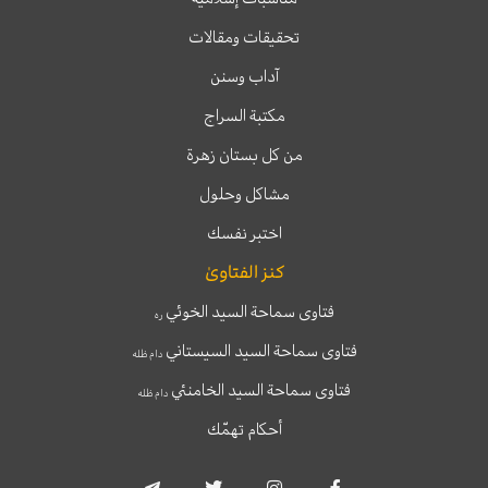
تحقيقات ومقالات
آداب وسنن
مكتبة السراج
من كل بستان زهرة
مشاكل وحلول
اختبر نفسك
كنز الفتاوىٰ
فتاوى سماحة السيد الخوئي
ره
فتاوى سماحة السيد السيستاني
دام ظله
فتاوى سماحة السيد الخامنئي
دام ظله
أحكام تهمّك
T
T
I
F
e
w
n
a