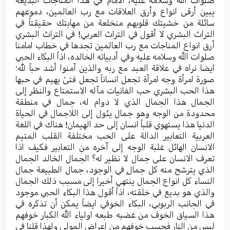
صلوات الله وسلامه علیه، الامام في هذا المناجات البدیعة
یبین أرقی انواع وأرق العلاقات مع رب العالمین، دموعهم
سائلة من خشیتك قلوبهم منخلعة من مهابتك حقیقتاً في
التراث البشري لا أقول في التراث العربي! في التراث البشري
أرق انواع المناجات مع رب العالمین تجدها في خطاب امامنا
صلوات الله وسلامه علیه وفي أدبیاته الخالده، اذاً البکاء الحبي
ایضا نراه في علاقة العبد مع ربه والذین آمنوا أشد حباً لله؛
صورة امرأة وجه امرأة تجعل انساناً تجعل فتیً یهیم في حبها
هذا الحب البشري حب الفانیات مآله الاستمتاع والنظر إلی
الجمال هذا الجمال الذي لا دوام له، جمال في منطقة
محدودة من الوجه وهو جمال یئول إلی اللاجمال في الحیاة
الدنیا هذا یستهوي قلباً انسان إلی حد الهیمان! هناك في اللغة
العربیة التعابیر الدالة علی الحب مختلفة القلب المتیم
الانسان الهائل غلبة الوجه إلی آخره من التعابیر فکیف اذا
تعرف الانسان علی جمال لا نظیر له؟ الجمال الخالد الجمال
الذي یترشح منه کل جمالٍ في الوجود، جمال الطبیعة جمال
النساء کل انواع الجمال ینتهي أخیرا إلی مسبب ذلك الجمال
والذي هو بدیع في خلقته، اذاً أقول هذا البکاء الحبي موجود
في الجانب الربوبي، البکاء الخوفي ایضاً یمکن أن تذکره في
هذا السیاق الخوف من غضبه طبعه اولیاء الله الکبار خوفهم
لیس من النار فحسب خوفهم من اعراض المولی ولهذا قلنا في