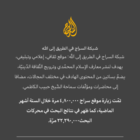
شبكة السراج في الطريق إلى الله
شبكة السراج في الطريق إلى الله؛ موقع ثقافي، إعلامي وتبليغي،
يهدف لنشر معارف الإسلام المحمّدي وترويج الثّقافة الدّينيّة،
يضمّ بساتين من المحتوى الهادف في مختلف المجالات، مضافا
إلى محاضرات ومؤلّفات سماحة الشّيخ حبيب الكاظمي.
تمّت زيارة موقع سراج ٤,٨٠٠,٠٠٠ مرة خلال الستة أشهر
الماضية، كما ظهر في نتائج البحث في محركات
البحث٢٢,٢٩٠,٠٠٠ مرّة.