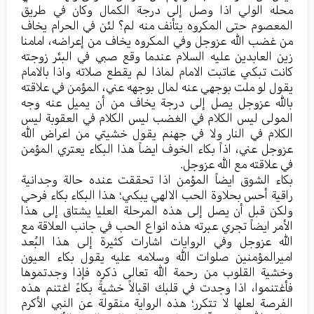
محله الولي اذا وصل إلی درجة الکمال وکان في طریق
المعصوم حتی المکروه یتأنف منه لم؟ لئن في الحرام یخاف
من غضب الله عزوجل وفي المکروه یخاف من إعراضه، امامنا
زین العابدین علیه السلام عندما وقع صبي في البئر زوجته
کانت تبکي عاتبت الامام لماذا لم یقطع صلاته واذا بالامام
یقول لو ملت بوجهي عنه لمال بوجهه عني، المؤمن في علاقته
بالله عزوجل یصل إلی درجة یخاف من أن یمیل عنه وجه
المولی لیس الکلام في الغضب لیس الکلام في العقوبة لیس
الکلام في النار ولا في جهنم یقول خشیتي من اعراض الله
عزوجل عني، اذاً بکاء الخوف ایضاً هذا البکاء یعتري المؤمن
في علاقته مع الله عزوجل.
بکاء الشوق ایضاً المؤمن اذا تحققت عنده حالة وجدانیة
راقیة أحس بحلاوة الحب الالهي یبکي؛ هذا البکاء بکاء فرحي
ولکن قبل أن یصل إلی هذه المرحلة العلیا یشتاق إلی هذا
الأمر ایضاً تجري عبرته هذه انواع الحب في جانب العلاقة مع
الله عزوجل وفي الروایات اشارات کثیرة إلی هذا البُعد
امیرالمؤمنین صلوات الله وسلامه علیه یقول بکاء العیون
وخشیة القلوب من رحمة الله تعالی ذکره فإذا وجدتموها
فأغتنموا، اذا وجدت في قلبك اقبالاً خشیةً بکاءً اغتنم هذه
الفرصة لعلها لا تتکرر؛ هذه الروایة منقولة عن النبي الأکرم