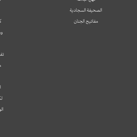
الصحيفة السجادية
مفاتيح الجنان
ك
وم
تفس
م
ا
لك
ال