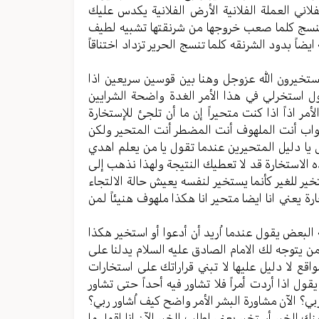
فلاني العملة الفلانیة الأرض الفلانیة یکدس علیك
ا تنسج کلما صعب خروجها من شرنقتها تشبیه لطیف
یضاً بدود الشرنقه کلما تنسج الحریر تزداد اختناقاً
 یستخیرون الله عزوجل وهنا بین قوسین سریعین اذا
 استخرلي في هذا الأمر الغدة واضحة الشرایین
مر اذاً اذا کنت متحیراً إن ما أن تلجئ للإستخارة
لجواب أنت الملهوف أنت المضطر أنت المتحیر ولکن
 یا دلیل المتحیرین عندما تقول یا من یعلم اهدي
ه الاستخارة قد لا تعطیك النتیجة ولهذا نذهب إلی
خیر للغیر کأنما یستخیر لنفسه یعیش حالة الالتجاء
 يعني انا ایضا متحیر انا هکذا ملهوف هنیئاً لمن
 البعض یقول عندما اُرید أن أدعوا أو استخیر هکذا
ن یتوجه لك الامام الصادق علیه السلام یدلنا علی
اقع لا دلیل علیها لا تبني قراراتك علی استخارات
قول اذا أردت أمراً فلا تشاور فیه أحداً حتی تشاور
بي؟ الآن مشاورة البشر الأمر واضح کیف اُشاور ربي؟
نك الخیر أستخیر یعني اطلب الخیر الآن انا اقول ما