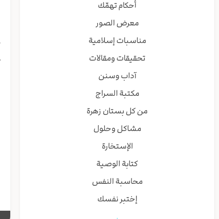
أحكام تهمّك
ا
معرض الصور
ا
ا
مناسبات إسلامية
ک
تحقيقات ومقالات
ع
ل
آداب وسنن
ا
مكتبة السراج
ا
ا
من كل بستان زهرة
ل
مشاكل وحلول
ل
الإستخارة
إ
كتابة الوصية
ش
محاسبة النفس
إختبر نفسك