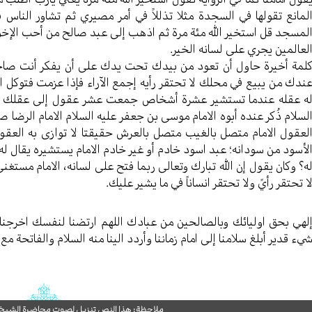
لمانع تقولها في السجدة مثلا تذللاً في أمر مصیري ثم تشاور الناس
لمسجد قل استخیر الله مئة مرة ثم اذهب إلی عبد صالح من أحب الإخوان ا
لعالمین یجري علی لسانه الخیر.
لمة أخيرة حاول أن تعود من بیدك تحت یدك علی أن یفکر أنت صاح
ندك من یبیع في محلك لا تحتقر رأيه إجمع الآراء فإذا عزمت فتوکل اذا
ه عقله عندما تستشیر عشرة أشخاص جمعت عشر عقول إلی عقلك هذا 
لسلام ذُکر عنده أبوه الامام موسی بن جعفر علیه السلام الامام الرضا صلو
لعقول الامام متصل بالغیب متصل بالعرش حقیقتا لا توازی به العقول 
لأسود من سودانه؛ عبد اسود خادم أو غیر خادم الامام یستشیره یقال له ت
ه؟ وکان یقول إن الله تبارك وتعالی ربما فتح علی لسانه، الامام مستغن
ا تحتقر رأيً ولا تحتقر انساناً في ما یشیر علیك.
لهي بحق اولیائك وبالصالحین من عبادك اللهم ارتضنا لنفسك اخرجنا 
يء قدیر أبلغ سلامنا إلی امام زماننا وأردد الینا منه السلام والفاتحة مع
ملاحظة: هذا النص تنزيل لصوت محاضرة الشيخ حب