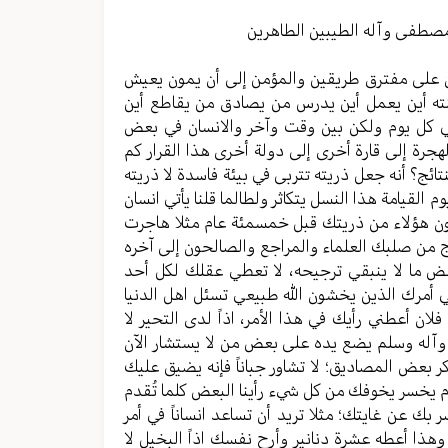
مستوى
الصوت.
مصطفی وآله الطیبین الطاهرین
یکون علی مفترق طریقین والمؤمن إلی أن یمون یعیش
إبنته أين یعمل أين یدرس من یصادق من یقاطع أين
ي کل یوم ولکن بین وقت وآخر والانسان في بعض
الهجرة إلی قارة أخری إلی دولة أخری هذا القرار کم
تائج؟ أنه جعل ذریته تتربی في بیئة فاسدة لا ذریته
 القیامة هذا النسل یتکاثر ولطالما قلنا یأتي انسان
ولون هؤلاء من ذریتك قبل خمسمئة عام مثلا هاجرت
رج من صلبك العلماء والمراجع والصالحون إلی آخره
عض ما لا ینبقي ترجیحه، لا تعطي عقلك لکل أحد
في أمرك الذین یخشون الله طبیعي تسئل اهل الدنیا
ان أعطني رأيك في هذا الأمر، اذاً لدی التحیر لا
یه وآله وسلم یضع یده علی بعض من لا یستشار الآن
کر بعض المصادیق؛ لا تشاور جباناً فإنه یضیق علیك
وم یخسر یخوفك من کل شيء رأينا البعض کلما تُقدم
بك عن غایتك؛ مثلا ترید أن تساعد انساناً في أمر
 وهذا أعطه عشرة دنانیر وأرح نفسك اذاً البخیل لا