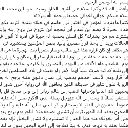
سم الله الرحمن الرحیم
أفضل الصلاة وأتم السلام علی أشرف الخلق وسید المرسلین محمد ال
لام علیکم اخواني اخواتي جمیعا ورحمة الله وبرکاته
ثیراً ما یتردد المؤمن في اختیار قرار حاسم في حیاته ینتابه التردد 
ذه الحیرة لا یعلم أين یُقدم أين یُحجم أين یتزوج من یزوج إبنه و
شترك مع من یشترك؟ کل انسان بحسبه له حیرة في أمره لا أقول ف
لحالات یرید أن يأخذ قراراً مصیریاً یأتينا بعض المؤمنین یستشیرنا في 
و مکلف إن کان قراره هذا غیر صائب وصار متعرباً بعد الهجرة ما هي الن
ل احفاده احفاد احفاده إلی یوم القیامه، قرار سفر إلی مکان ولکن إلی یوم
وم القیامة وامام الآلاف من الیهود والنصاری والکفرة والملاحده یق
لی بلدة کذائیة صرت سبباً لهذا الأمر ولو بقیت في بلاد المسلمین لخ
ذاً قرار ومع الأسف أحدهم یذهب إلی انسان دنیوي مثله یرجح له ب
لروایة تقول شاور في حدیثك الذین یخافون الله في روایة أخری شاور 
حببون لك الدنیا وزخرفها اذهب إلی عالم رباني إلی ولي صالح قل یا فل
ستشر انساناً لا یمت إلی الله عزوجل بصلة النبي الأکرم صلی الله عل
موماً المفتون في الدنیا لا یستشار ولکن النبي صلی الله علیه وآله یذ
لمخرج یعقد لك الأمور، ترید أن تشتري بضاعة مثلا التاجر یوم یربح وی
لی أمر یخوفك منه هذا الجبان لا تستشره ولا تشاور البخیل فإنه یقصر 
کذا یعتد به تزوجه تبني له بیتاً تعلاجه إلی آخره البخیل یقول ما لك