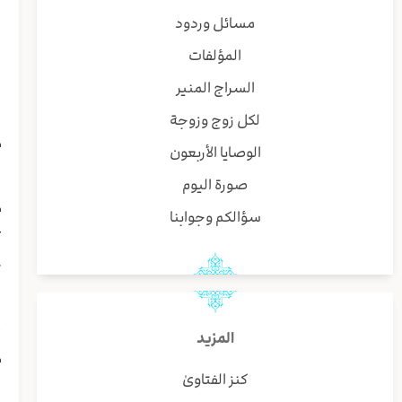
ی
مسائل وردود
ا
المؤلفات
ا
ل
السراج المنير
ا
لكل زوج وزوجة
ا
م
الوصايا الأربعون
ا
صورة اليوم
ل
م
سؤالكم وجوابنا
ع
ل
ک
و
ی
أ
المزيد
م
كنز الفتاوىٰ
ر
ی