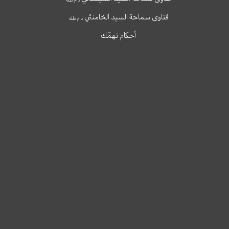
فتاوى سماحة السيد الخامنئي
دام ظله
أحكام تهمّك