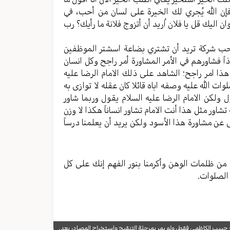
 فإن الله یُجري لك الخیرة علی لسان من أحب، في
لیك قل یا فلان اُرید أن أتزوج فلانة ما رأیك؟ رب
ب شرکة ترید أن تشتري بضاعة اسشتر الموظفین
ً فشاورهم في الأمر المشاورة أمر راجح وکل انسان
امر راجح؛ الشاهد علی ذلك الامام الرضا علیه
ات الله علیه وصفه اباه قائلا کان عقله لا توازی به
ولکن الامام الرضا علیه السلام یقول وربما شاور
شاور مثل هذا أنت الامام تشاور انساناً هکذا لا وزن
ی عن مشاورة هذا الأسود ولکن یرید أن یعلمنا درساً
من ظلمات الوهن وأکرمنا بنور الفهم إنك علی کل
 الصلوات.
يب الكاظمي فقط، ولم يمر بمرحلة التنقيح واستخراج المصادر بعد.