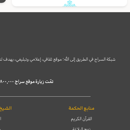
شبكة السراج في الطريق إلى الله؛ موقع ثقافي، إعلامي وتبليغي، يهدف ل
تمّت زيارة موقع سراج ٤,٨٠٠,٠٠٠ مرة خلال الستة أشهر الماضية، كما ظهر في نتائج البحث في محركات البحث٢٢,٢٩٠,٠٠٠ مرّة.
منابع الحكمة
الشيخ
القرآن الكريم
ا
نهج البلاغة
م