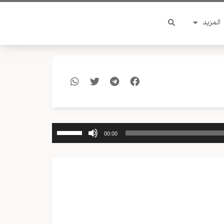
المزيد
استخدم
00:00
مفاتيح
الأسهم
أعلى/
أسفل
لزيادة
أو
خفض