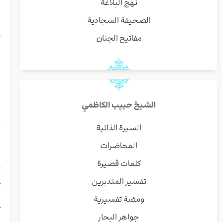
نهج البلاغة
ب
و
الصحيفة السجادية
س
مفاتيح الجنان
ک
ه
ی
ا
ه
ب
الشيخ حبيب الكاظمي
ی
إ
السيرة الذاتية
ا
المحاضرات
ا
ی
كلمات قصيرة
ت
تفسير المتدبرين
ع
ا
ومضة تفسيرية
ع
جواهر البحار
ه