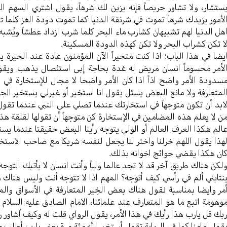
ستشار، ولا تشاور حریصاً فإنه یزین لك شرهاً، یقول اشتري السهم ال
لأمور یزیدك شرهاً تموت في شرنقة الدنیا کما تموت دودة الغز کلم
هل الدنیا لهم تشبیهان کشارب ماء البحر کلما شرب ازداد عطشاً ویُشبه ا
ا تکن کشراب البحر ولا تکن کهذه الدودة المسکینة.
یضا في هذا الباب؛ اذا کنت متحیراً الآن المؤمنون عادة عند الحیرة
لأمر محسوماً انسان مریض له غدة بحاجة إبی استئصال یذهب ویقول
سدودة الأمر واضح اذاً اذا کان الأمر واضحا لا مجال للإستخارة في الأ
لمتعارفة ولا مانع البعض یسئل یقول انا استخیر أو غیرلي یستخیر ا
ابد أن تکون متوجهاً في استخارتك عندما تصلي علی النبي عندما تقول
ن لا یعلم هذه المضامین في الإستخارة کن متوجهاً أن تقولها لقلقة هذ
الم هکذا العرف العالم أو الولي یتوجه رأينا البعض حقیقتا عندما یست
هذا یقول اللهم خرلنا واختر لنا یجعل لنفسه شریكا مع صاحب الاستخارة
ان هکذا یقضي حوائج اخوانه بذلك.
لکن هناك طریق آخر قد لا تجد عالما ولیاً وأنت انسان لا یأتيك التوجه
نتابني ألم في رأسي کیف أتوجه؟ المهم اذا لا تتوجه أنت ولیس هناك م
مر وایضا بمناسبة نقول هناك بعض الخِیر المتعارفة في الأسواق والمو
وهومة اتبع ما هو المتعارف عند علمائنا، الامام الصادق علیه السلام ی
بك قل یارب هذا رأيك في هذا الأمر، یقول الرواي قلت له وکیف اُشاور ر
قول امامنا کما في الروایة تقول أستخیر الله مئة مرة يعني یارب أطلب م