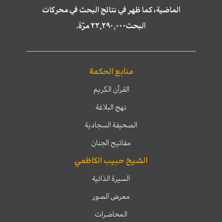
الماضية، كما ظهر في نتائج البحث في محركات
البحث٢٢,٢٩٠,٠٠٠ مرّة.
منابع الحكمة
القرآن الكريم
نهج البلاغة
الصحيفة السجادية
مفاتيح الجنان
الشيخ حبيب الكاظمي
السيرة الذاتية
معرض الصور
المحاضرات