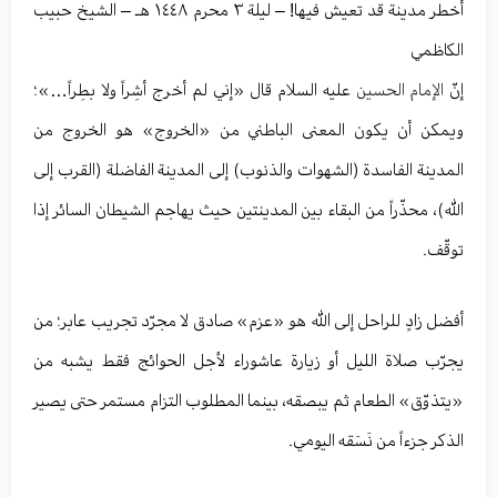
أخطر مدينة قد تعيش فيها! – ليلة ٣ محرم ١٤٤٨ هـ – الشيخ حبيب
الكاظمي
إنّ
الإمام الحسين
عليه السلام قال «إني لم أخرج أشِراً ولا بطِراً…»؛
ويمكن أن يكون المعنى الباطني من «الخروج» هو الخروج من
المدينة الفاسدة (الشهوات والذنوب) إلى المدينة الفاضلة (القرب إلى
الله)، محذّراً من البقاء بين المدينتين حيث يهاجم الشيطان السائر إذا
توقّف.
أفضل زادٍ للراحل إلى الله هو «عزم» صادق لا مجرّد تجريب عابر؛ من
يجرّب صلاة الليل أو زيارة عاشوراء لأجل الحوائج فقط يشبه من
«يتذوّق» الطعام ثم يبصقه، بينما المطلوب التزام مستمر حتى يصير
الذكر جزءاً من نَسَقه اليومي.