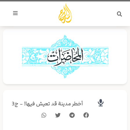
خطي
لى
لمحتوى
أخطر مدينة قد تعيش فيها! – ج3