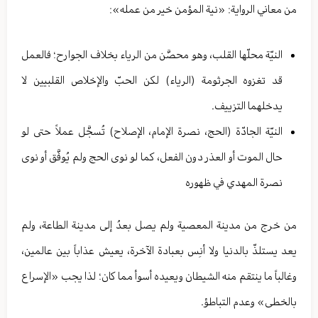
من معاني الرواية: «نية المؤمن خير من عمله»:
النيّة محلّها القلب، وهو محصَّن من الرياء بخلاف الجوارح؛ فالعمل
قد تغزوه الجرثومة (الرياء) لكن الحبّ والإخلاص القلبيين لا
يدخلهما التزييف.
النيّة الجادّة (الحج، نصرة الإمام، الإصلاح) تُسجَّل عملاً حتى لو
حال الموت أو العذر دون الفعل، كما لو نوى الحج ولم يُوفَّق أو نوى
نصرة المهدي في ظهوره
من خرج من مدينة المعصية ولم يصل بعدُ إلى مدينة الطاعة، ولم
يعد يستلذّ بالدنيا ولا أنِس بعبادة الآخرة، يعيش عذاباً بين عالمين،
وغالباً ما ينتقم منه الشيطان ويعيده أسوأ مما كان؛ لذا يجب «الإسراع
بالخطى» وعدم التباطؤ.