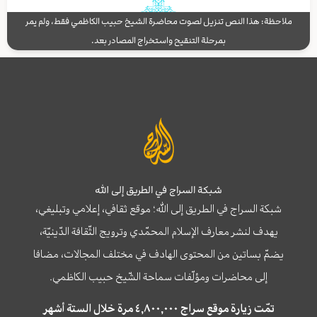
ملاحظة: هذا النص تنزيل لصوت محاضرة الشيخ حبيب الكاظمي فقط، ولم يمر
بمرحلة التنقيح واستخراج المصادر بعد.
شبكة السراج في الطريق إلى الله
شبكة السراج في الطريق إلى الله؛ موقع ثقافي، إعلامي وتبليغي،
يهدف لنشر معارف الإسلام المحمّدي وترويج الثّقافة الدّينيّة،
يضمّ بساتين من المحتوى الهادف في مختلف المجالات، مضافا
إلى محاضرات ومؤلّفات سماحة الشّيخ حبيب الكاظمي.
تمّت زيارة موقع سراج ٤,٨٠٠,٠٠٠ مرة خلال الستة أشهر