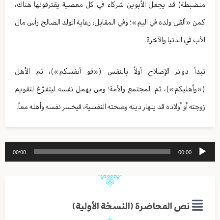
منضبطة) قد يجعل الأبوين شركاء في كل معصية يقترفونها هناك،
كمن «ألقى ولده في اليم»؛ وفي المقابل، رعاية الولد الصالح رأس مال
الأب في الدنيا والآخرة.
تبدأ دوائر الإصلاح أولاً بالنفس («قو أنفسكم»)، ثم الأهل
(«وأهليكم»)، ثم المجتمع والأمة؛ ومن يهمل نفسه ليتفرّغ لتقويم
زوجته أو أولاده قد ينهار دينه وصحته النفسية، فيخسر نفسه وأهله معاً.
مشغل
00:00
00:00
الصوت
نص المحاضرة (النسخة الأولية)