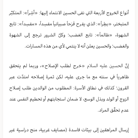
أنواع الخروج الأربعة التي نفى الحسين الانتماء إليها: «أشِراً»: المتكبّر
المتبختر، «بطِراً»: الذي يفرح فَرَحاً صبيانياً مفسِداً، «مفسِداً»: تابع
الشهوة، «ظالماً»: تابع الغضب؛ وكلّ الشرور ترجع إلى الشهوة
والغضب؛ والحسين يعلن أنه لا ينتمي لأي من هذه المسارات.
إنّ
الحسين عليه السلام
«خرج لطلب الإصلاح»، وربما لم يتحقق
ظاهرياً في سنته مع ما جرى عليه، لكن ثمرة إصلاحه امتدّت عبر
القرون؛ كذلك في نطاق الأسرة: المطلوب من الوالدين طلب إصلاح
الزوج أو الولد وبذل الوسع، لا ضمان استجابتهم أو تحطيم النفس عند
عدم تحقّق المراد.
إرسال المراهقين إلى بيئات فاسدة (مصايف غربية، منح دراسية غير