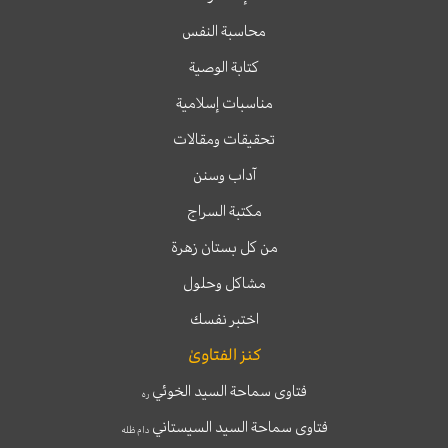
محاسبة النفس
كتابة الوصية
مناسبات إسلامية
تحقيقات ومقالات
آداب وسنن
مكتبة السراج
من كل بستان زهرة
مشاكل وحلول
اختبر نفسك
كنز الفتاوىٰ
فتاوى سماحة السيد الخوئي
ره
فتاوى سماحة السيد السيستاني
دام ظله