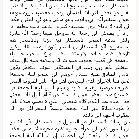
الاستغفار ساعة السحر صحیح التائب من الذنب کمن لا ذنب
له ولکن بعض الاوقات الانسان یرتکب معصیة کبیرة موبقة
یقول استغفرالله ربي واتوب وهو ماشي وهو في المنزل هکذا
في قلبه لا یرتاح یری المصیبة کبیره، الذنب ذنب عظیم اذا
اراد أن یطمئن الی رحمة الله عزوجل طبعا رحمة الله غامرة
ولکن ساعة السحر الاستغفار فیه مزیة وبالاسحار هم
یستغفرون الآن الاستغفار في السحر یکون تارة مستقلا ویکون
تارة في ضمن صلاة الوتر مثلا وافضل انواع السحر سحر لیلة
الجمعه! في قضیة یعقوب صلوات الله وسلامه علیه قال سوف
استغفر لکم ربي وعد في المستقبل سوف استغفر یقول
الامام الصادق علیه السلام أخرهم الی السحر لیلة الجمعه!
نحن قلنا للاخوان الذي لیس من اهل قیام اللیل لظروف العمل
لظروف مرضیة وغیرها لا یدع قیام اللیل لیلة الجمعة في
الاسبوع مرة البعض یقول انا لست من قیام اللیل فلا ینفعني
هذا القیام هذا الکلام کلام شیطاني؛ الذي لا یصلي صلاة اللیل
لا تفوته صلاة اللیل لیلة الجمعة وساعة السحر لئن نبي الله
یعقوب أجلهم الی ذلك.
من ابحاث الاستغفار هو التعجیل في الاستغفار الآن الانسان
في السوق نظر الی امرأة اجنبیة نظرة محرمة لا یمشي هکذا
یقول انا الآن وقعت في الخطیئة إن شاءالله لیلة الجمعة