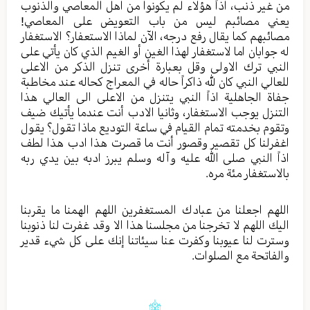
من غیر ذنب، اذاً هؤلاء لم یکونوا من اهل المعاصي والذنوب
یعني مصائبم لیس من باب التعویض علی المعاصي!
مصائبهم کما یقال رفع درجه، الآن لماذا الاستعفار؟ الاستغفار
له جوابان اما لاستغفار لهذا الغين أو الغیم الذي کان یأتي علی
النبي ترك الاولی وقل بعبارة أخری تنزل الذکر من الاعلی
للعالي النبي کان لله ذاکراً حاله في المعراج کحاله عند مخاطبة
جفاة الجاهلیة اذاً النبي یتنزل من الاعلی الی العالي هذا
التنزل یوجب الاستغفار، وثانیا الادب أنت عندما یأتيك ضیف
وتقوم بخدمته تمام القیام في ساعة التودیع ماذا تقول؟ یقول
اغفرلنا کل تقصیر وقصور أنت ما قصرت هذا ادب هذا لطف
اذاً النبي صلی الله علیه وآله وسلم یبرز ادبه بین یدي ربه
بالاستغفار مئة مره.
اللهم اجعلنا من عبادك المستغفرین اللهم الهمنا ما یقربنا
الیك اللهم لا تخرجنا من مجلسنا هذا الا وقد غفرت لنا ذنوبنا
وسترت لنا عیوبنا وکفرت عنا سیئاتنا إنك علی کل شيء قدیر
والفاتحة مع الصلوات.