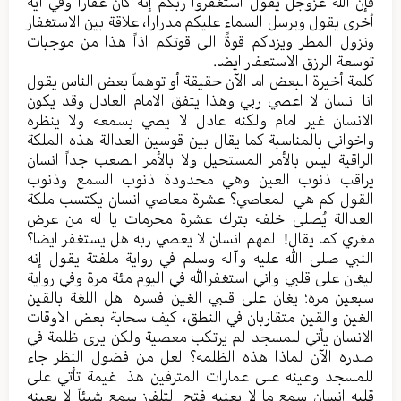
فإن الله عزوجل یقول استغفروا ربکم إنه کان غفارا وفي آیة
أخرى یقول ویرسل السماء علیکم مدرارا، علاقة بین الاستغفار
ونزول المطر ویزدکم قوةً الی قوتکم اذاً هذا من موجبات
توسعة الرزق الاستعفار ایضا.
کلمة أخيرة البعض اما الآن حقیقة أو توهماً بعض الناس یقول
انا انسان لا اعصي ربي وهذا یتفق الامام العادل وقد یکون
الانسان غیر امام ولکنه عادل لا یصي بسمعه ولا ینظره
واخواني بالمناسبة کما یقال بین قوسین العدالة هذه الملکة
الراقیة لیس بالأمر المستحیل ولا بالأمر الصعب جداً انسان
یراقب ذنوب العین وهي محدودة ذنوب السمع وذنوب
القول کم هي المعاصي؟ عشرة معاصي انسان یکتسب ملکة
العدالة یُصلی خلفه بترك عشرة محرمات یا له من عرض
مغري کما یقال! المهم انسان لا یعصي ربه هل یستغفر ایضا؟
النبي صلی الله علیه وآله وسلم في روایة ملفتة یقول إنه
لیغان علی قلبي واني استغفرالله في الیوم مئة مرة وفي روایة
سبعین مره؛ یغان علی قلبي الغین فسره اهل اللغة بالقین
الغین والقین متقاربان في النطق، کیف سحابة بعض الاوقات
الانسان یأتي للمسجد لم یرتکب معصية ولکن یری ظلمة في
صدره الآن لماذا هذه الظلمه؟ لعل من فضول النظر جاء
للمسجد وعینه علی عمارات المترفین هذا غیمة تأتي علی
قلبه انسان سمع ما لا یعنیه فتح التلفاز سمع شیئاً لا یعینه