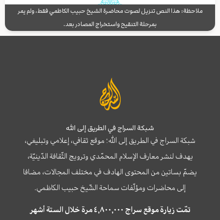
ملاحظة: هذا النص تنزيل لصوت محاضرة الشيخ حبيب الكاظمي فقط، ولم يمر
بمرحلة التنقيح واستخراج المصادر بعد.
شبكة السراج في الطريق إلى الله
شبكة السراج في الطريق إلى الله؛ موقع ثقافي، إعلامي وتبليغي،
يهدف لنشر معارف الإسلام المحمّدي وترويج الثّقافة الدّينيّة،
يضمّ بساتين من المحتوى الهادف في مختلف المجالات، مضافا
إلى محاضرات ومؤلّفات سماحة الشّيخ حبيب الكاظمي.
تمّت زيارة موقع سراج ٤,٨٠٠,٠٠٠ مرة خلال الستة أشهر