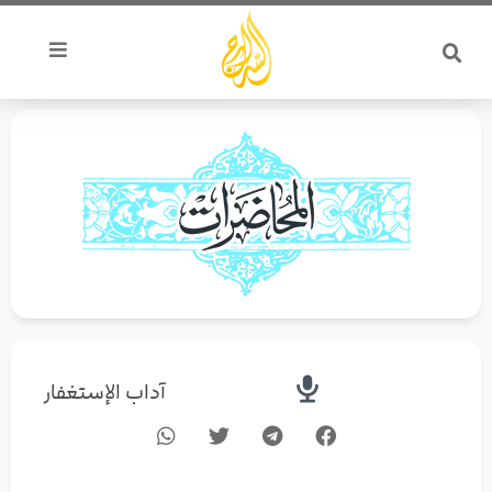
خطي
لى
لمحتوى
آداب الإستغفار