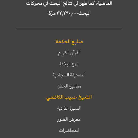
الماضية، كما ظهر في نتائج البحث في محركات
البحث٢٢,٢٩٠,٠٠٠ مرّة.
منابع الحكمة
القرآن الكريم
نهج البلاغة
الصحيفة السجادية
مفاتيح الجنان
الشيخ حبيب الكاظمي
السيرة الذاتية
معرض الصور
المحاضرات