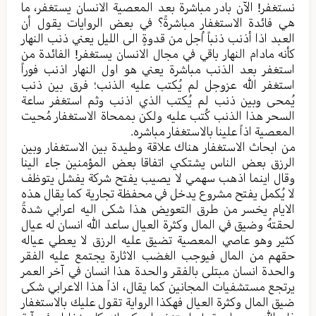
نستغفر! الآن بادر مباشرة بعد المعصیة الانسان یستغفر، ما
هي فائدة الاستغفار مباشرةً؟ في بعض الروایات یقول أن
العبد اذا أذنب ذنباً اُجل من قدوةٍ الی اللیل یعني ذنب النهار
کأنه مادام النهار باقي في مجال الانسان یستغفر! الفائدة من
استغفر بعد الذنب مباشرة یعني هو اول النهار اذنب فوراً
استغفر الله عزوجل لم یُکتب علیه الذنب؛ فرق بین ذنب
یُمحی وبین ذنب لم یُکتب الذي اذنب وثم استغفر ساعة
السحر هذا الذنب کُتب علیه ولکن بممحاة الاستغفار مُحیت
المعصیة اذاً علینا بالاستغفار مباشره.
من ابحاث الاستغفار هناك علاقة وطیدة بین الاستغفار وبین
الرزق بعض الناس یشتکي اتفاقا بعض المؤمنین جاء الینا
وقال اینما اذهب سهمي لا یصیب یفتح شرکة یفشل یتوظف
لا یُکمل یفتح مشروع یدخل في محفظة تجاریة کما یقال هذه
الایام یخسر من طرق التعویض هذا شکی الیه اعرابي شدةً
لحقتهُ وضیق في المال وکثرة العیال ساعد الله انسان له عیال
کثیر وهو عاصي المعصیة تضیق علیه الرزق لا یعطي عیاله
حقهم من المال فیوجب الغضب الاثارة یجتمع علیه الفقر
والحدة انسان مبتلی بالفقر والحدة هذا انسان في آخر العمر
یرتجع مستشفیات المجانین کما یقال، اذاً هذا الاعرابي شکی
ضیق المال وکثرة العیال فهکذا الروایة تقول علیك بالاستغفار