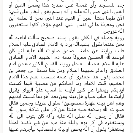
جاء للمسجد رأى غمامة علی صدره هذا یسمی الغین أو
القین، النبي صلی الله علیه وآله وسلم یقول لیغان علی قلبي؛
الآن طبعا منشأ الغین أو الغیم عند النبي نحن لا نعلمه أين
نحن ومعرفة ما في نفس النبي المهم هؤلاء کانوا یستغفرون
الله عزوجل.
روایة جمیلة في الکافي یقول بسند صحیح سألت اباعبدالله
نحن عندما نقول اباعبدالله یراد به الامام الصادق علیه السلام
قالب روایتنا عن امامنا الصادق صلوات الله علیه لئن کان
ابوعبدالله الحسین معروفاً بدمه دم الشهید الامام الصادق
علیه السلام له مداد العلماء روایتنا القسم الکثیر منه من امام
الصادق والباقر علیهما السلام ومن هنا نُسبنا الی جعفر بن
محمد یقول هذا جعفري أي علمه منتسب لعلم هذا الامام
العظیم، قلت للامام وما اصابکم من مصیبة فبما کسبت
ایدیکم ویعفوا عن کثیر ارأيت ما اصاب علیاً الرواي یقول
ارأيت ما اصاب علیاً واهل بیته ومن بعد أهو بما کسبت ایدیهم
وهم اهل بیت طهارة معصومون؟ سئوال طریف وجمیل فقال
صلوات الله وسلامه علیه هنیئا لمن کان علی شاکلة رسول الله
فقال أن رسول الله صلی الله علیه وآله کان یتوب الی الله
ویستغفره في کل یوم ولیلة مئة مرة من غیر ذنب؛ لماذا
یستغفر؟ یقول أن الله یخص اولیائه بالمصائب لیأجرهم علیها