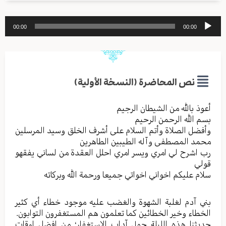
مشغل
00:00
00:00
الصوت
نص المحاضرة (النسخة الأولية)
أعوذ بالله من الشیطان الرجیم
بسم الله الرحمن الرحیم
وأفضل الصلاة وأتم السلام علی أشرف الخلق وسید المرسلین
محمد المصطفی وآله الطیبین الطاهرین
رب اشرح لي امري ویسر امري احلل العقدة من لساني یفقهو
قولي
سلام علیکم اخواني اخواتي جمیعا ورحمة الله وبرکاته
بني آدم لغلبة الشهوة والغضب علیه موجود خطاء أي کثیر
الخطاء وخیر الخطائین کما تعلمون هم المستغفرون التوابون.
حدیثنا هذه اللیلة حول آداب الاستغفار؛ من افضل اوقات