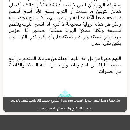
بحقیقة الروایة أن النبي خاطب عائشة قائلاً یا عائشة أغسلي
هذین الثوبین أما علمت أن الثوب یسبح فإذا أتسخ أنقطع
تسبیحه طبعا الآیة مطلقة وإن من شيء الا یسبح بحمد ربه
ولکن هل هذه الروایة صحیحة لا أدري اذا اتسخ الثوب ینقطع
تسبیحه ولکنه ممکن الروایة ممکنة الصدور اذاً المؤمن
حریص في صلاته وفي غیر صلاته علی أن یکون نقي الثوب وأن
یکون نقي البدن.
اللهم طهرنا من کل آفة اللهم اجعلنا من عبادك المتطهرین أبلغ
سلامنا اللیلة الی امام زماننا واردد الینا منه السلام والفاتحة
مع الصلوات.
ملاحظة: هذا النص تنزيل لصوت محاضرة الشيخ حبيب الكاظمي فقط، ولم يمر
بمرحلة التنقيح واستخراج المصادر بعد.