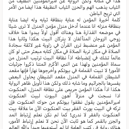
هذا في مکانه ولکن الروایة عن امیرالمؤمنین النظیف من
الثیاب یذهب الهم والحزن الثیاب النظیفة هذا ایضا من الأمر
التي تریح الباطن.
کلمة أخيرة المؤمن له عنایة بنظافة ثیابه وله ایضا عنایة
بنظافة منزله انا عندما أدخل منزل مؤمن المنزل لا تری شیئا
في موضعه القذارة هنا وهناك أقول اولاً یبدوا هنا خلاف
زوجي الزوجان المتآلفان لا یترکان البیت هکذا وثانیا هذا
المؤمن غیر منضبط تری القرآن في زاویة غیر لائقة سجادة
الصلاة في مکان تربة الصلاة في مکان کتابه مبعثر حتی لو کان
عالماً تشك في إنضباطه اذاً نظافة البیت ترتیب المنزل من
سماة المؤمنين ولهذا عن النبي الأکرم ائمتنا ذکروا جزئیات
الأمور! لا تبیت القمامة في بیوتکم وأخرجوها نهاراً فإنها مقعد
الشیطان القمامة في المنزل مقعد الشیطان یحاول البعض
یفسرها بالجراثیم وما شابه ذلك ولکن هذا تأویل ظاهر الروایة
هکذا اذاً هکذا المؤمن حریص علی نظافة المنزل، العنکبوت
اذا نسجت في منزلاً أهون البیوت لبیت العنکبوت
امیرالمؤمنین یقول نظفوا بیوتکم من حوك العنکبوت فإن
ترکه في البیت یورث الفقر بیت العنکبوت الآن ما علاقة بیت
العنکبوت بالفقر لا ندري! کما لم نکن نعلم إرتباط المد
والجزر بالقمر کما هو ثابت الآن نحن لا نعلم إرتباط الأمور،
هناك روایة في کتب العامة انا لم أستوعبها جیداً والله العالم