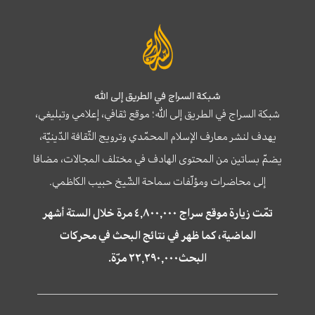
شبكة السراج في الطريق إلى الله
شبكة السراج في الطريق إلى الله؛ موقع ثقافي، إعلامي وتبليغي،
يهدف لنشر معارف الإسلام المحمّدي وترويج الثّقافة الدّينيّة،
يضمّ بساتين من المحتوى الهادف في مختلف المجالات، مضافا
إلى محاضرات ومؤلّفات سماحة الشّيخ حبيب الكاظمي.
تمّت زيارة موقع سراج ٤,٨٠٠,٠٠٠ مرة خلال الستة أشهر
الماضية، كما ظهر في نتائج البحث في محركات
البحث٢٢,٢٩٠,٠٠٠ مرّة.