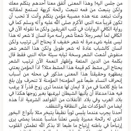
من جلس الیه! وهذا المعنی أتفق معنا أحدهم یتکلم معك
ولکن ینبعث من فمه تنبعث رائحة کریهة تستمع لمقالته
وأنت تبتعد عنه هذه مصیبة مؤمن یتکلم وأنت لا تحب أن
تکون قریباً منه النبي الأکرم صلی الله علیه وآله وسلم کما في
روایة الكافي الروایات في کتب الفریقین ولکن ما نقوله الآن في
الکافي لما أبصر رجلاً شعثاً شعر رأسه مرة انسان لا شعر له هذا
لیس علیه شيء مرة له شعر خفیف لا یحتاج الی ترتیب ولکن
انسان کالشباب عادة له شعر طویل ولکن هذا الشعر شعر
منفوش أشعث الشعر وسخة ثیابه سیئة حاله النبي فقط قال
بکلمة من الدین المتعة وإظهار النعمة الآن ترتیب الشعر
یحتاج الی مشط کم قیمة هذا المشط مثلا؟ اذاً المؤمن يعتني
یمظهره وحقیقتاً هذا المعنی مذکور في محله من أسباب
إنحراف النساء طبعاً غیر المؤمنه! المؤمنة لا تنحرف وإن بلغ
ما بلغ کلامنا في من لا ایمان لها عندما تری زوج قذراً لا یرغب
فیه هذا مدعاة أن يأتيها الشیطان لیرغبها بغیر زوجها هکذا في
بلاد الغرب وفي بلاد الأنفلات من القواعد الشرعیة اذاً هذه
ایضا من المؤکدات علی النظافة والتنظف.
أحدنا یجرب عندما یلبس ثوباً نظیفاً یتبخر مثلا بأنواع البخور
الذي له رائحة ممیزة یلبس نعلناً مناسباً عندما یمشي یری
إرتباحاً في باطنه إرتیاح ما طبعا الا بذکر الله تطمئن القلوب