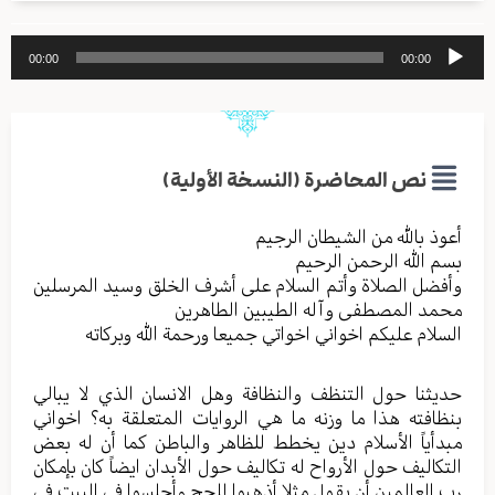
مشغل
00:00
00:00
الصوت
نص المحاضرة (النسخة الأولية)
أعوذ بالله من الشیطان الرجیم
بسم الله الرحمن الرحیم
وأفضل الصلاة وأتم السلام علی أشرف الخلق وسید المرسلین
محمد المصطفی وآله الطیبین الطاهرین
السلام علیکم اخواني اخواتي جمیعا ورحمة الله وبرکاته
حدیثنا حول التنظف والنظافة وهل الانسان الذي لا یبالي
بنظافته هذا ما وزنه ما هي الروایات المتعلقة به؟ اخواني
مبدأياً الأسلام دین یخطط للظاهر والباطن کما أن له بعض
التکالیف حول الأرواح له تکالیف حول الأبدان ایضاً کان بإمکان
رب العالمین أن یقول مثلا أذهبوا للحج وأجلسوا في البیت في