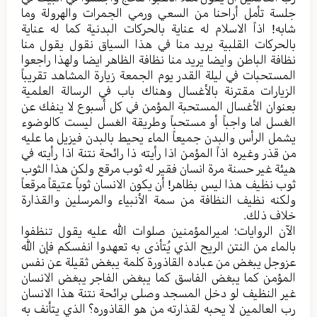
جلسة تأمل أراحنا من السعي ورمي الجمرات والهرولة وما
شابه! اذاً الاسلام له عنایة بالحرکات البدنیة کما له عنایة
بالحرکات القلبیة یرید منا في هذا السیاق نقول یقول منا
نظافة الباطن وایضا یرید منا نظافة الظاهر ایضا ولهذا راجعوا
المستحبات في لیلة القدر یوم الجمعة زیارة المشاهد تقریباً
الزیارات مقترنة بالأغسال وهناك باب في الرسالة العلمیة
بعنوان الأغسال المستحبة المؤمن في کل أسبوع لا ینفك عن
الغسل اما واجباً أو مستحباً وطریقة الغسل لیست کالوضوء
یشمل الرأس والبدن جمیعاً الماء یحیط بالبدن فیزیل ما علیه
من قذر وغیره اذاً المؤمن اذا رأيته ذا رائحة نتنة اذا رأيته في
هيئة غیر حسنة مرة انسان فقیر له ثوب مرقع ولکن هذا الثوب
ثوب نظیف هذا لیس بظاهر! أن یکون الانسان ثوباً عتیقاً مرقعاً
ولکنه نظیف النظافة من سمة الأنبیاء والمرسلین والقذارة
خلاف ذلك.
الآن الروایات؛ امیرالمؤمنین صلوات الله علیه یقول تنظفوا
بالماء من النتن الریح الذي یُتأذی به تعهدوا انفسکم فإن الله
عزوجل یبغض من عباده القاذورة کلمة یبغض ثقیلة عن نفس
المؤمن کما یبغض الفاسق کما یبغض الفاجر یبغض الانسان
غیر النظیف لو دخل المسجد وصلی برائحة نتنة هذا الانسان
رب العالمین لا یحبه لقذارته من هو القاذوره؟ الذي يتأنف به