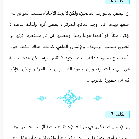
الكلمة:
٥
إن البعض يدعو رب العالمين، ولكن لا يجد الإجابة، بسبب الموانع التي
خلقها بيده.. فإذا وجد المانع؛ المؤثر لا يعطي أثره، ولذلك الدعاء لا
يؤثر.. مثلاً: لو أخذنا عوداً رطباً، وجعلنها في نار مستعرة؛ فإنها لن
تحترق بسبب الرطوبة.. والإنسان الداعي كذلك، هناك سقف فوق
رأسه، منع صعود دعائه.. الدعاء جيد لا نقص فيه، ولكن هذه المظلة
هي التي حالت بينه وبين صعود الدعاء إلى رب العزة والجلال.. فإذن
كم هي خطيرة الذنوب!..
الكلمة:
٦
إن الإنسان قد يكون في موضع الإجابة: عند قبة الإمام الحسين، وعند
الميزاب، أو في جوف الليل وهو باكياً داعياً، ولكن لا يعلم أن هذا الدعاء