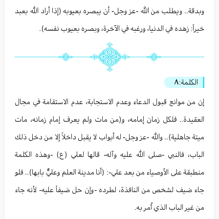
وبدقة.. ويطلب من الله -عز وجل- أن يبصره بعيوبه (إذا أراد الله بعبد
خيراً: زهده في الدنيا، ورغبه في الآخرة، وبصره بعيوب نفسه).
الكلمة:
٨
إن من موانع قبول الدعاء وعدم الاستجابة، عدم الاستقامة في مجال
العقيدة.. فلكل زمان إمامه، و(من مات ولم يعرف إمام زمانه، مات
ميتة جاهلية).. والله -عز وجل- له أبواب لا يقبل داخلاً إلا من دخل ذلك
الباب، فالنبي -صلى الله عليه وآله- قالها لعلي (ع) -وهذه الكلمة
منطبقة على الأوصياء من بعد علي-: (أنا مدينة العلم وعليٌّ بابها).. فلو
جاء ضيف لشخص من النافذة، لطرده -وإن حل ضيفاً عليه- لأنه جاء
من غير الباب الذي أُمر به.