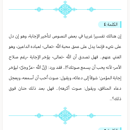
الكلمة:
٤
إن هنالك تفسيرا غريبا في بعض النصوص لتأخير الإجابة، وهو إن دل
على شيء فإنما يدل على عمق محبة الله -تعالى- لعباده الداعين، وهو
الغني عنهم.. فهل تصدق أن الله -تعالى- يؤخر الإجابة -رغم صلاح
الأمر- لأنه يحب أن يسمع صوتك؟!.. فقد ورد: (إنّ الله -عزّ وجلّ- ليؤخر
إجابة المؤمن؛ شوقاً إلى دعائه، ويقول: صوت أُحب أن أسمعه، ويعجل
دعاء المنافق، ويقول: صوت أكرهه).. فهل بعد ذلك حنان فوق
ذلك؟..