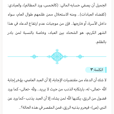
الجميل أن يصفي حسابه المالي: (كالخمس، ورد المظالم)، والعبادي:
(كقضاء العبادات).. ومنه الاستحلال ممن ظلمهم طوال العام، سواء
داخل الأسرة، أو خارجها.. فإن من موجبات عدم ارتفاع الدعاء في هذا
الشهر الكريم، هو الشحناء بين العباد، وخاصة بالنسبة لمن بادر
بالظلم.
الكلمة:
٣
لا شك أن الدعاء من مقتضيات الإجابة، إلا أن العبد العاصي، يؤخر إجابة
الله -تعالى- له، بارتكابه الذنب من حيث لا يريد.. ولله -تعالى- كما ورد
فضول من الرزق، يكتبها الله لمن يشاء، إلا أن العبد يذنب -كما ورد عن
النبي (ص)- فيحرم بذنبه الرزق، فمن المقصر في هذه الحالة؟..