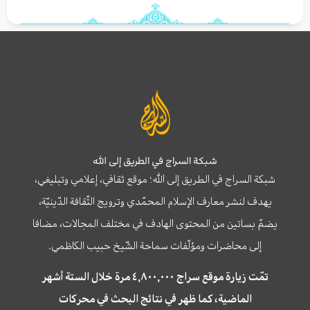
شبكة السراج في الطريق إلى الله
شبكة السراج في الطريق إلى الله؛ موقع ثقافي، إعلامي وتبليغي،
يهدف لنشر معارف الإسلام المحمّدي وترويج الثّقافة الدّينيّة،
يضمّ بساتين من المحتوى الهادف في مختلف المجالات، مضافا
إلى محاضرات ومؤلّفات سماحة الشّيخ حبيب الكاظمي.
تمّت زيارة موقع سراج ٤,٨٠٠,٠٠٠ مرة خلال الستة أشهر
الماضية، كما ظهر في نتائج البحث في محركات