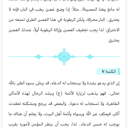
له مانع وهنا المصيبة!.. مثلاً: إذا وضع غصن رطب في النار، فإنه لا
يحترق.. النار محرقة، ولكن الرطوبة في هذا الغصن الطري تمنعه من
الاحتراق؛ لذا يجب تجفيف الغصن وإزالة الرطوبة أولاً، عندئذ الغصن
يحترق.
الكلمة:
٧
إن الذي يدعو بشدة ولا يستجاب له الدعاء، قد يبتلى بسوء الظن بالله
تعالى.. فهو يذهب لزيارة الأئمة (ع) ويشد الرحال لهذه الأماكن
الطاهرة، ولا تستجاب له دعوة.. والبعض قد يرجع ومشكلته تعقدت
أكثر، فيعكف عن الله ورسوله وأئمة أهل البيت، ولا يعلم أن هناك ما
يوجب له حبس الدعاء.. لذا، يجب أن ينظر المؤمن لأموره بقرب