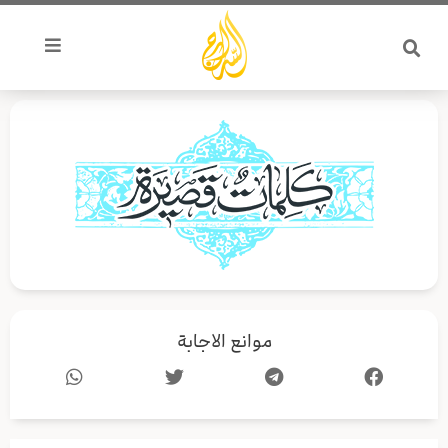
خطي
لى
لمحتوى
موانع الاجابة