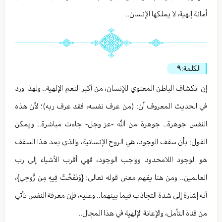
أمانة إلهية، لا يملكها الإنسان..
الكلمة:
٩
إن انكشاف الباطن المعنوي للإنسان، من أكبر النعم الإلهية.. ولهذا ورد
في الحديث المعروف أن: (من عرف نفسه، فقد عرف ربه)؛ لأن هذه
النفس جوهرة.. جوهرة من الله -عز وجل- جاءت مباشرة.. ويمكن
القول: بأن سقف الوجود، هي الروح الإنسانية، والذي بعد هذا السقف
هو الوجود اللامحدود وواجب الوجود، فهي أقرب الأشياء إلى رب
العالمين.. ومن هنا يفهم معنى قوله تعالى: {وَنَفَخْتُ فِيهِ مِن رُّوحِي}،
أنه إشارة إلى شدة التجاذب فيما بينهما.. وعليه، فإن معرفة النفس تأتي
من قناة التأمل، والإعانة الإلهية في هذا المجال..