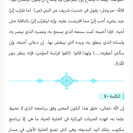
فالله -عز وجل- يقول في حديث شريف عن النبي (ص): (ما تقرّب إليّ
عبد بشيء أحب إليّ مما افترضت عليه، وإنه ليتقرّب إليّ بالنافلة حتى
أحبه.. فإذا أحببته كنت سمعه الذي يسمع به، وبصره الذي يبصر به،
ولسانه الذي ينطق به، ويده التي يبطش بها.. إن دعاني أجبته، وإن
سألني أعطيته….) ولهذا قالوا: (اتقوا فراسة المؤمن، فإنه ينظر بنور
الله)!..
الكلمة:
٤٠
إن الله -تعالى- خلق هذا الكون المحير وفق برنامجه الذي لا نحيط
علما به، فهذه الجينات الوراثية في الخلية الحية، ما هي إلا برنامج
مكتوب بتلك اليد البديعة، وهي التي تضع الخلية الأولى في مسار