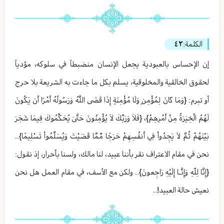
الكلمة:
٤٢
إن الإحساس بالعبودية يجعل الإنسان منضبطاً في سلوكه، مؤدياً
لحقوق الخالقية والمخلوقية، يسلم بكل ما جاءت به الشريعة بلا حرج
أو تبرم: {وَمَا كَانَ لِمُؤْمِنٍ وَلَا مُؤْمِنَةٍ إِذَا قَضَى اللَّهُ وَرَسُولُهُ أَمْرًا أَن يَكُونَ
لَهُمُ الْخِيَرَةُ مِنْ أَمْرِهِمْ}، {فَلاَ وَرَبِّكَ لاَ يُؤْمِنُونَ حَتَّىَ يُحَكِّمُوكَ فِيمَا شَجَرَ
بَيْنَهُمْ ثُمَّ لاَ يَجِدُواْ فِي أَنفُسِهِمْ حَرَجًا مِّمَّا قَضَيْتَ وَيُسَلِّمُواْ تَسْلِيمًا}..
نحن في مقام الاعتراف نقر بأننا عبيد، لنا مالك، ولسنا بأحرار، إذ نقول:
{إِنَّا لِلّهِ وَإِنَّـا إِلَيْهِ رَاجِعونَ}.. ولكن مع الأسف، في مقام العمل هل نحن
نعيش حالة العبيد!..