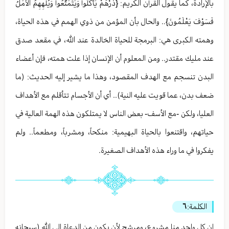
بالإرادة، كما يقول القرآن الكريم: {ذَرْهُمْ يَأْكُلُواْ وَيَتَمَتَّعُواْ وَيُلْهِهِمُ الأَمَلُ
فَسَوْفَ يَعْلَمُونَ}.. والحال بأن المؤمن من ذوي الهمم في هذه الحياة،
وهمته الكبرى هي: البرمجة للحياة الخالدة عند الله، في مقعد صدق
عند مليك مقتدر.. ومن المعلوم أن الإنسان إذا علت همته، فإن أعضاء
البدن تنسجم مع الهدف المقصود، وهذا ما يشير إليه الحديث: (ما
ضعف بدن، عما قويت عليه النية).. أي أن الأجسام تتأقلم مع الأهداف
العليا، ولكن -مع الأسف- بعض الناس لا يمتلكون هذه الهمة العالية في
حياتهم، واقتنعوا بالحياة البهيمية: منكحاً، ومشرباً، ومطعماً.. ولم
يفكروا في ما وراء هذه الأهداف الصغيرة.
الكلمة:
٦
إن كل واحد منا مشروع، ومرشح لأن يكون من الدعاة إلى الله (سبحانه