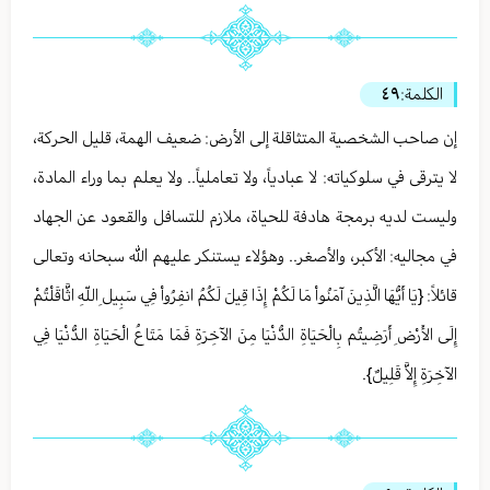
الكلمة:
٤٩
إن صاحب الشخصية المتثاقلة إلى الأرض: ضعيف الهمة، قليل الحركة،
لا يترقى في سلوكياته: لا عبادياً، ولا تعاملياً.. ولا يعلم بما وراء المادة،
وليست لديه برمجة هادفة للحياة، ملازم للتسافل والقعود عن الجهاد
في مجاليه: الأكبر، والأصغر.. وهؤلاء يستنكر عليهم الله سبحانه وتعالى
قائلاً: {يَا أَيُّهَا الَّذِينَ آمَنُواْ مَا لَكُمْ إِذَا قِيلَ لَكُمُ انفِرُواْ فِي سَبِيلِ اللّهِ اثَّاقَلْتُمْ
إِلَى الأَرْضِ أَرَضِيتُم بِالْحَيَاةِ الدُّنْيَا مِنَ الآخِرَةِ فَمَا مَتَاعُ الْحَيَاةِ الدُّنْيَا فِي
الآخِرَةِ إِلاَّ قَلِيلٌ}.