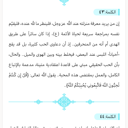
الكلمة:
٤٣
إن من يريد معرفة منزلته عند الله عز وجل، فلينظر ما لله عنده، فليقيّم
نفسه بمراجعة سريعة لحياة الأئمة (ع)، إذا كان سائراً على طريق
الهدى أم أنه من المنحرفين.. إذ أن دعاوى الحب كثيرة، بل قد يقع
-أحياناً- اللبس عند البعض، فيخلط بينه وبين الهوى والميل.. والحال،
بأن الحب الحقيقي مبني على قاعدة اعتقادية متينة، مدعمة بالإتباع
الكامل، والعمل بمقتضى هذه المحبة.. يقول الله تعالى: {قُلْ إِن كُنتُمْ
تُحِبُّونَ اللّهَ فَاتَّبِعُونِي يُحْبِبْكُمُ اللّهُ}..
الكلمة:
٤٤