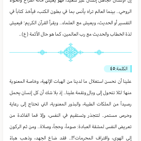
إن الإنسان الجاهل إنسان غير سعيد، فهو يعيش حالة الفراغ والخواء
الروحي.. بينما العالم تراه يأنس بما في بطون الكتب، فيأخذ كتاباً في
التفسير أو الحديث، ويعيش مع العلماء.. ويقرأ القرآن الكريم؛ فيعيش
لذة الخطاب والحديث مع رب العالمين، كما هو حال الأئمة (ع)..
الكلمة:
٤٥
علينا أن نحسن استغلال ما لدينا من الهبات الإلهية، وخاصة المعنوية
منها؛ لئلا تتحول إلى وبالٍ ونقمة علينا.. إذ بلا شك أن كل إنسان يحمل
رصيداً من الملكات الطيبة، والبذور المعنوية، التي تحتاج إلى رعاية
وحرص مستمر.. لتتجذر وتستقيم في النفس، وإلا فما الفائدة من
تعريض النفس لمشقة العبادة: صوماً، وحجاً، وصلاة.. ومن ثم الركون
إلى الهوى، واقتراف المحرمات؟!.. فقد ضاع الجهد، وذهب هباءً