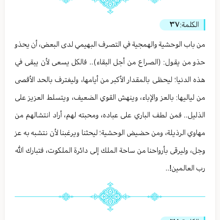
الكلمة:
٣٧
من باب الوحشية والهمجية في التصرف البهيمي لدى البعض، أن يحذو
حذو من يقول: (الصراع من أجل البقاء).. فالكل يسعى لأن يبقى في
هذه الدنيا؛ ليحظى بالمقدار الأكبر من أيامها، وليغترف بالحد الأقصى
من لياليها: بالعز والإباء، وينهش القوي الضعيف، ويتسلط العزيز على
الذليل.. فمن لطف الباري على عباده، ومحبته لهم، أراد انتشالهم من
مهاوي الرذيلة، ومن حضيض الوحشية؛ ليحثنا ويرغبنا لأن نتشبه به عز
وجل، وليرقى بأرواحنا من ساحة الملك إلى دائرة الملكوت، فتبارك الله
رب العالمين!..