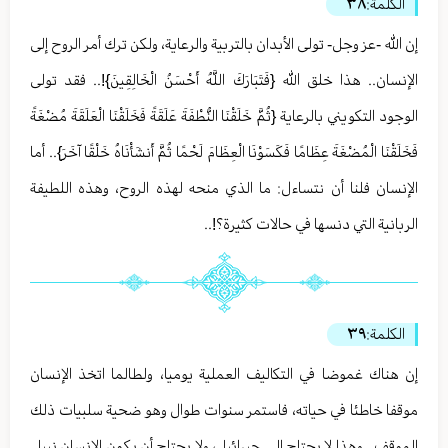
الكلمة:
٣٨
إن الله -عز وجل- تولى الأبدان بالتربية والرعاية، ولكن ترك أمر الروح إلى
الإنسان.. هذا خلق الله {فَتَبَارَكَ اللَّهُ أَحْسَنُ الْخَالِقِينَ}!.. فقد تولى
الوجود التكويني بالرعاية {ثُمَّ خَلَقْنَا النُّطْفَةَ عَلَقَةً فَخَلَقْنَا الْعَلَقَةَ مُضْغَةً
فَخَلَقْنَا الْمُضْغَةَ عِظَامًا فَكَسَوْنَا الْعِظَامَ لَحْمًا ثُمَّ أَنشَأْنَاهُ خَلْقًا آخَرَ}.. أما
الإنسان فلنا أن نتساءل: ما الذي منحه لهذه الروح، وهذه اللطيفة
الربانية التي دنسها في حالات كثيرة؟!..
الكلمة:
٣٩
إن هناك غموضا في التكاليف العملية يوميا، ولطالما اتخذ الإنسان
موقفا خاطئا في حياته، فاستمر سنوات طوال وهو ضحية سلبيات ذلك
الموقف.. وهذا لا يحتاج إلى جبرائيل، ولا يحتاج أن يكون الإنسان نبيا..