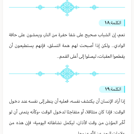
الكلمة:
١٨
نعم، إن الشباب صحيح على شفا حفرة من النار، ويمشون على حافة
الوادي.. ولكن إذا أصبحت لهم همة التسلق، فإنهم يستطيعون أن
يقطعوا العقبات، ليصلوا إلى أعلى القمم..
الكلمة:
١٩
إذا أراد الإنسان أن يكتشف نفسه، فعليه أن ينظر إلى نفسه عند دخول
الوقت: فإذا كان متثاقلا، أو متفاجئا لدخول الوقت -وكأنه يتمنى أن لو
أخّر المؤذن من وقت الأذان، ليكمل نشاطاته اليومية- فإن هذه من
علامات البعد عن الله عز وجل..