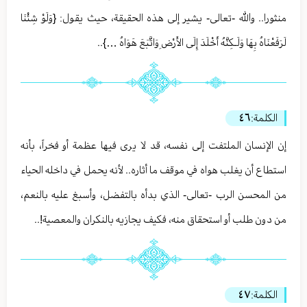
منثورا.. والله -تعالى- يشير إلى هذه الحقيقة، حيث يقول: {وَلَوْ شِئْنَا
لَرَفَعْنَاهُ بِهَا وَلَـكِنَّهُ أَخْلَدَ إِلَى الأَرْضِ وَاتَّبَعَ هَوَاهُ …}..
الكلمة:
٤٦
إن الإنسان الملتفت إلى نفسه، قد لا يرى فيها عظمة أو فخراً، بأنه
استطاع أن يغلب هواه في موقف ما أثاره.. لأنه يحمل في داخله الحياء
من المحسن الرب -تعالى- الذي بدأه بالتفضل، وأسبغ عليه بالنعم،
من دون طلب أو استحقاق منه، فكيف يجازيه بالنكران والمعصية!..
الكلمة:
٤٧