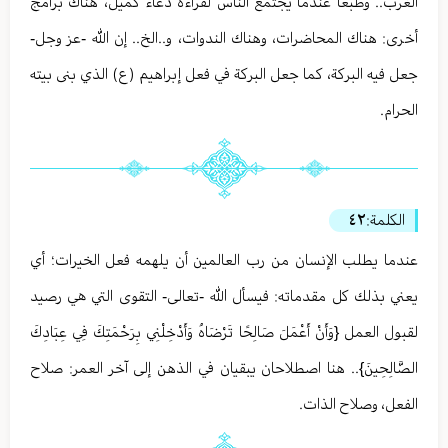
الغرب.. وطبعا عندما يجتمع الناس لقراءة دعاء كميل، هناك برامج
أخرى: هناك المحاضرات، وهناك الندوات، و..الخ.. إن الله -عز وجل-
جعل فيه البركة، كما جعل البركة في فعل إبراهيم (ع) الذي بنى بيته
الحرام.
الكلمة:
٤٢
عندما يطلب الإنسان من رب العالمين أن يلهمه فعل الخيرات؛ أي
يعني بذلك كل مقدماته: فيسأل الله -تعالى- التقوى التي هي رصيد
لقبول العمل {وَأَنْ أَعْمَلَ صَالِحًا تَرْضَاهُ وَأَدْخِلْنِي بِرَحْمَتِكَ فِي عِبَادِكَ
الصَّالِحِينَ}.. هنا اصطلاحان يبقيان في الذهن إلى آخر العمر: صلاح
الفعل، وصلاح الذات.