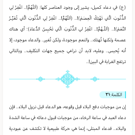
(ع) في دعاء كميل، يشير إلى وجود العناصر كلها: (اَللّهُمَّ!.. اغْفِرْ لِي
الذُّنُوبَ الَّتي تَهْتِكُ الْعِصَمَ)!.. (اَللّهُمَّ!.. اغْفِرْ لِي الذُّنُوبَ الَّتي تُغَيِّـرُ
النِّعَمَ)!.. (اَللّـهُمَّ!.. اغْفِرْ لي الذُّنُوبَ الَّتي تَحْبِسُ الدُّعاءَ)؛ أي هناك
عصمة ولكنها تُهتك.. والنعم موجودة، ولكن تُغير.. والدعاء موجود، إلا
أنه يُحبس.. وعليه، لابد أن نراعي جميع جهات التكليف.. وبالتالي
ترتفع الغرابة في البين!..
الكلمة:
٢١
إن من موجبات دفع البلاء قبل وقوعه، هو الدعاء قبل نزول البلاء.. فإن
دعاء العبد في ساعة الرخاء، من موجبات قبول دعائه في ساعة الشدة
والبلاء.. فدعاء المبتلى، إنما هي حركة طبيعية لا تكشف عن عبودية