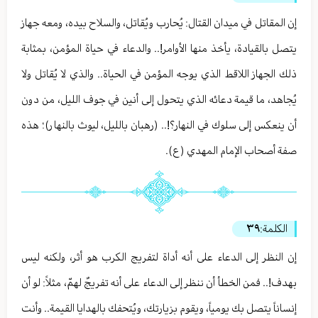
إن المقاتل في ميدان القتال: يُحارب ويُقاتل، والسلاح بيده، ومعه جهاز
يتصل بالقيادة، يأخذ منها الأوامر!.. والدعاء في حياة المؤمن، بمثابة
ذلك الجهاز اللاقط الذي يوجه المؤمن في الحياة.. والذي لا يُقاتل ولا
يُجاهد، ما قيمة دعائه الذي يتحول إلى أنين في جوف الليل، من دون
أن ينعكس إلى سلوك في النهار؟!.. (رهبان بالليل، ليوث بالنهار)؛ هذه
صفة أصحاب الإمام المهدي (ع).
الكلمة:
٣٩
إن النظر إلى الدعاء على أنه أداة لتفريج الكرب هو أثر، ولكنه ليس
بهدف!.. فمن الخطأ أن ننظر إلى الدعاء على أنه تفريجٌ لهمّ، مثلاً: لو أن
إنساناً يتصل بك يومياً، ويقوم بزيارتك، ويُتحفك بالهدايا القيمة.. وأنت