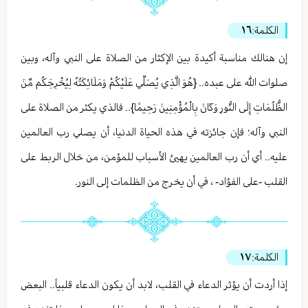
الكلمة:
١٦
إن هنالك مناسبة أكيدة بين الإكثار من الصلاة على النبي وآله، وبين
صلوات الله على عبده.. {هُوَ الَّذِي يُصَلِّي عَلَيْكُمْ وَمَلَائِكَتُهُ لِيُخْرِجَكُم مِّنَ
الظُّلُمَاتِ إِلَى النُّورِ وَكَانَ بِالْمُؤْمِنِينَ رَحِيمًا}.. فالذي يكثر من الصلاة على
النبي وآله؛ فإن جائزته في هذه الحياة الدنيا، أن يصلي رب العالمين
عليه.. أي أن رب العالمين يهيئ الأسباب للمؤمن، من خلال الربط على
القلب -على الفؤاد- ، في أن يخرج من الظلمات إلى النور.
الكلمة:
١٧
إذا أردت أن يؤثر الدعاء في القلب، لابد أن يكون الدعاء قلبياً.. البعض