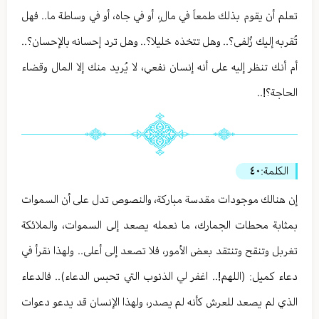
تعلم أن يقوم بذلك طمعاً في مالٍ، أو في جاه، أو في وساطة ما.. فهل
تُقربه إليك زُلفى؟.. وهل تتخذه خليلا؟.. وهل ترد إحسانه بالإحسان؟..
أم أنك تنظر إليه على أنه إنسان نفعي، لا يُريد منك إلا المال وقضاء
الحاجة؟!..
الكلمة:
٤٠
إن هنالك موجودات مقدسة مباركة، والنصوص تدل على أن السموات
بمثابة محطات الجمارك، ما نعمله يصعد إلى السموات، والملائكة
تغربل وتنقح وتنتقد بعض الأمور، فلا تصعد إلى أعلى.. ولهذا نقرأ في
دعاء كميل: (اللهم!.. اغفر لي الذنوب التي تحبس الدعاء).. فالدعاء
الذي لم يصعد للعرش كأنه لم يصدر، ولهذا الإنسان قد يدعو دعوات