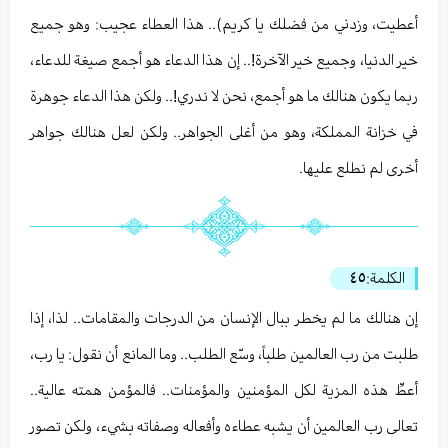
أعطيت، وزدني من فضلك يا كريم).. هذا العطاء عجيب: وهو جميع
خير الدنيا، وجميع خير الآخرة!.. إن هذا الدعاء هو أجمع صيغة للدعاء،
ربما يكون هنالك ما هو أجمع، نحن لا ندري!.. ولكن هذا الدعاء جوهرة
في خزانة المملكة، وهو من أغلى الجواهر.. ولكن لعل هنالك جواهر
أخرى لم نطلع عليها.
الكلمة:
٤٥
إن هنالك ما لم يخطر ببال الإنسان من الدرجات والمقامات.. لذا، إذا
طلبت من رب العالمين طلباً، وسّع الطلب.. وما المانع أن نقول: يا رب،
أعطِّ هذه المزية لكل المؤمنين والمؤمنات.. فالمؤمن همته عالية..
تعالى رب العالمين أن يشبه عطاءه وأفعاله وصفاته بشيء، ولكن تصور