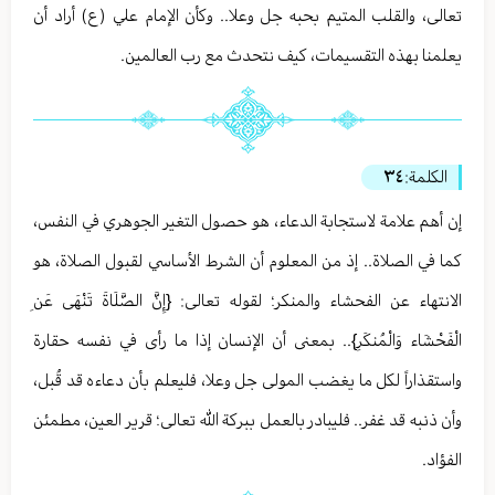
تعالى، والقلب المتيم بحبه جل وعلا.. وكأن الإمام علي (ع) أراد أن
يعلمنا بهذه التقسيمات، كيف نتحدث مع رب العالمين.
الكلمة:
٣٤
إن أهم علامة لاستجابة الدعاء، هو حصول التغير الجوهري في النفس،
كما في الصلاة.. إذ من المعلوم أن الشرط الأساسي لقبول الصلاة، هو
الانتهاء عن الفحشاء والمنكر؛ لقوله تعالى: {إِنَّ الصَّلَاةَ تَنْهَى عَنِ
الْفَحْشَاء وَالْمُنكَرِ}.. بمعنى أن الإنسان إذا ما رأى في نفسه حقارة
واستقذاراً لكل ما يغضب المولى جل وعلا، فليعلم بأن دعاءه قد قُبل،
وأن ذنبه قد غفر.. فليبادر بالعمل ببركة الله تعالى؛ قرير العين، مطمئن
الفؤاد.