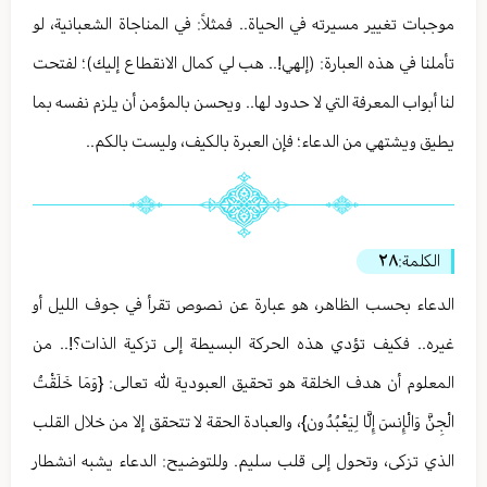
موجبات تغيير مسيرته في الحياة.. فمثلاً: في المناجاة الشعبانية، لو
تأملنا في هذه العبارة: (إلهي!.. هب لي كمال الانقطاع إليك)؛ لفتحت
لنا أبواب المعرفة التي لا حدود لها.. ويحسن بالمؤمن أن يلزم نفسه بما
يطيق ويشتهي من الدعاء؛ فإن العبرة بالكيف، وليست بالكم..
الكلمة:
٢٨
الدعاء بحسب الظاهر، هو عبارة عن نصوص تقرأ في جوف الليل أو
غيره.. فكيف تؤدي هذه الحركة البسيطة إلى تزكية الذات؟!.. من
المعلوم أن هدف الخلقة هو تحقيق العبودية لله تعالى: {وَمَا خَلَقْتُ
الْجِنَّ وَالْإِنسَ إِلَّا لِيَعْبُدُونِ}، والعبادة الحقة لا تتحقق إلا من خلال القلب
الذي تزكى، وتحول إلى قلب سليم. وللتوضيح: الدعاء يشبه انشطار