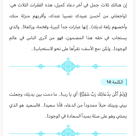
إن هنالك ثلاث جمل في آخر دعاء كميل، هذه الفقرات الثلاث هي:
(واجعلني من أحسن عبيدك نصيبا عندك، وأقربهم منزلة منك،
وأخصهم زلفة لديك).. إنها عبارات جداً كبيرة، وفخمة، ورائعة!.. والذي
يستجاب في حقه هذا المضمون، فهو من أثرى الناس في عالم
الوجود!.. ولكن -مع الأسف- نقرأها على نحو الاستحباب!..
الكلمة:
١٥
{وَلَمْ أَكُن بِدُعَائِكَ رَبِّ شَقِيًّا}؛ أي يا رب!.. ما دمت بين يديك، وجعلت
بيني وبينك حبلاً ممدوداً من الدعاء، فأنا سعيد!.. فالسعيد هو الذي
يمشي وهو على صلة بمبدأ السعادة في الوجود!..