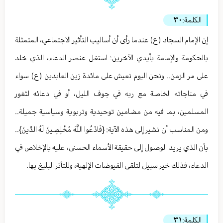
الكلمة:
٣٠
إن الإمام السجاد (ع) عندما رأى أن أساليب التأثير الاجتماعي، المتمثلة
بالحكومة والإمامة بأيدي الآخرين؛ استغل عنصر الدعاء، الذي خلد
على مر الزمن.. ونحن اليوم نعيش على مائدة زين العابدين (ع) سواء
في مناجاته الخاصة مع ربه في جوف الليل، أو في دعائه لثغور
المسلمين، بما فيه من مضامين توحيدية وتربوية وسياسية جميلة..
ومن المناسب أن نشير إلى هذه الآية: {فَادْعُوا اللَّهَ مُخْلِصِينَ لَهُ الدِّينَ}..
بأن الذي يريد الوصول إلى حقيقة الأسماء الحسنى، عليه بالإخلاص في
الدعاء، فذلك خير سبيل لتلقي الفيوضات الإلهية، وللتأثر البليغ بها.
الكلمة:
٣١