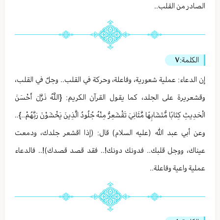
الصادر من القلب..
الكلمة:
٧
إن الدعاء: عملية شعورية، وفاعلة، وحركة في القلب.. وجلٌ في القلب،
وقشعريرة على الجلد، كما يقول القرآن الكريم: {اللَّهُ نَزَّلَ أَحْسَنَ
الْحَدِيثِ كِتَابًا مُّتَشَابِهًا مَّثَانِيَ تَقْشَعِرُّ مِنْهُ جُلُودُ الَّذِينَ يَخْشَوْنَ رَبَّهُمْ..}..
وعن أبي عبد الله (عليه السلام) قال: (إذا اقشعر جلدك، ودمعت
عيناك، ووجل قلبك.. فدونك دونك!.. فقد قصد قصدك)!.. فالدعاء
عملية واعية وفاعلة..