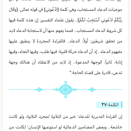
موجبات الدعاء المستجاب، وهي كلمة {ادْعُونِي} في قوله تعالى: {وَقَالَ
رَبُّكُمُ ادْعُونِي أَسْتَجِبْ لَكُمْ}.. يقول علماء التفسير: إن هذه كلمة فيها
كل شروط الدعاء المستجاب.. فمما يفهم منها أن لاستجابة الدعاء لابد
من تحقق شرطين: أولاً: الدعاء.. فالقراءة المجردة لا ينطبق عليها
مفهوم الدعاء.. إذ أن الدعاء حركة قلبية: فيها طلب، وفيها التجاء، وفيها
إنابة. ثانياً: الوجهة المدعوة.. إذ لابد من الاعتقاد أن هنالك وجهة
تدعى، قادرة على قضاء الحاجة.”
الكلمة:
٢٧
إن القراءة التدبرية للدعاء؛ خير من التلاوة لمجرد التلاوة، ولو كانت
خاشعة.. وبعض المضامين الدعائية لو استوعبها الإنسان؛ لكانت من