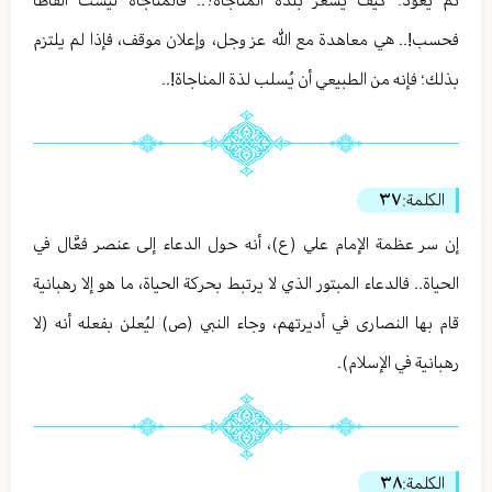
ثم يعود؛ كيف يشعر بلذة المناجاة؟.. فالمناجاة ليست ألفاظاً
فحسب!.. هي معاهدة مع الله عز وجل، وإعلان موقف، فإذا لم يلتزم
بذلك؛ فإنه من الطبيعي أن يُسلب لذة المناجاة!..
الكلمة:
٣٧
إن سر عظمة الإمام علي (ع)، أنه حول الدعاء إلى عنصر فعَّال في
الحياة.. فالدعاء المبتور الذي لا يرتبط بحركة الحياة، ما هو إلا رهبانية
قام بها النصارى في أديرتهم، وجاء النبي (ص) ليُعلن بفعله أنه (لا
رهبانية في الإسلام).
الكلمة:
٣٨