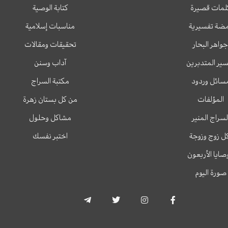
لمات قصيرة
كتابة الوصية
ضة تفسيرية
مناسبات إسلامية
جواهر البحار
تحقيقات ومقالات
ير المتدبرين
آداب وسنن
سائل وردود
مكتبة السراج
المؤلفات
من كل بستان زهرة
لسراج المنير
مشاكل وحلول
ل زوج وزوجة
اختبر نفسك
وصايا الأربعون
صورة اليوم
T
T
I
F
e
w
n
a
l
i
s
c
e
t
t
e
g
t
a
b
r
e
g
o