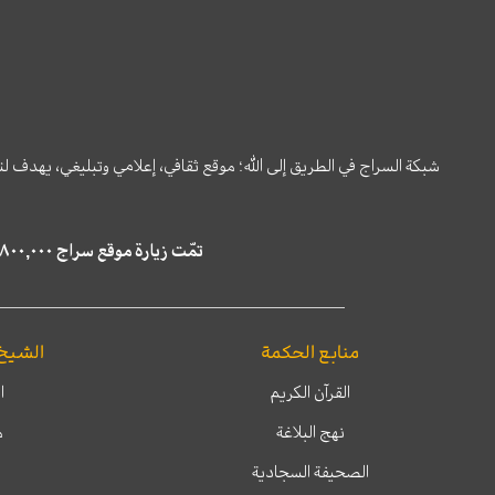
شبكة السراج في الطريق إلى الله؛ موقع ثقافي، إعلامي وتبليغي، يهدف ل
تمّت زيارة موقع سراج ٤,٨٠٠,٠٠٠ مرة خلال الستة أشهر الماضية، كما ظهر في نتائج البحث في محركات البحث٢٢,٢٩٠,٠٠٠ مرّة.
منابع الحكمة
الشيخ
القرآن الكريم
ا
نهج البلاغة
م
الصحيفة السجادية