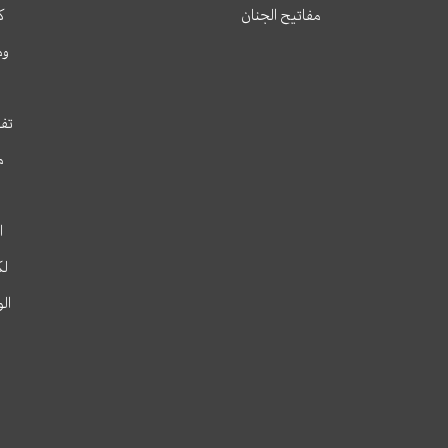
مفاتيح الجنان
ك
وم
تفس
م
ا
لك
ال