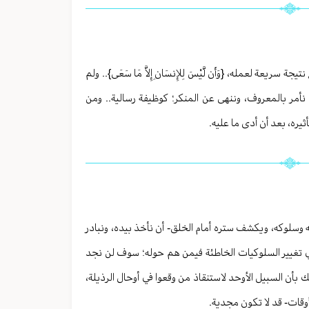
عة لعمله، {وَأَن لَّيْسَ لِلإِنسَانِ إِلاَّ مَا سَعَى}.. ولم
 نأمر بالمعروف، وننهى عن المنكر؛ كوظيفة رسالية.. ومن
يره، بعد أن أدى ما عليه.
 وسلوكه، ويكشف ستره أمام الخلق- أن نأخذ بيده، ونبادر
 في تغيير السلوكيات الخاطئة فيمن هم حوله؛ سوف لن نجد
 بأن السبيل الأوحد لاستنقاذ من وقعوا في أوحال الرذيلة،
وقات- قد لا تكون مجدية.