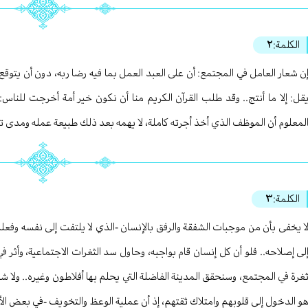
الكلمة:
٢
ن شعار العامل في المجتمع: أن على العبد العمل بما فيه رضا ربه، دون أن يتوقع نتيجة سري
قل: إلا ما أنتج.. وقد طلب القرآن الكريم منا أن نكون خير أمة أخرجت للناس:
لمعلوم أن الموظف الذي أخذ أجرته كاملة، لا يهمه بعد ذلك طبيعة عمله ومدى تأث
الكلمة:
٣
ا يخفى بأن من موجبات الشفقة والرفق بالإنسان -الذي لا يلتفت إلى نفسه وفعله
لى إصلاحه.. فلو أن كل إنسان قام بواجبه، وحاول سد الثغرات الاجتماعية، وأثر
غرة في المجتمع، وسنحقق المدينة الفاضلة التي يحلم بها أفلاطون وغيره.. ولا شك
و الدخول إلى قلوبهم وامتلاك ثقتهم، إذ أن عملية الوعظ والتخويف -في بعض الأ