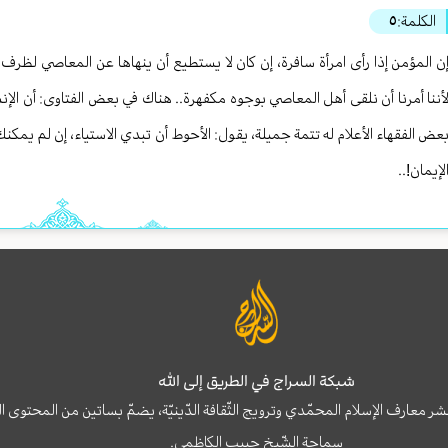
الكلمة:
٥
ن المؤمن إذا رأى امرأة سافرة، إن كان لا يستطيع أن ينهاها عن المعاصي لظرف 
أننا أمرنا أن نلقى أهل المعاصي بوجوه مكفهرة.. هناك في بعض الفتاوى: أن الإن
عض الفقهاء الأعلام له تتمة جميلة، يقول: الأحوط أن تبدي الاستياء، إن لم يمكنك
لإيمان!..
شبكة السراج في الطريق إلى الله
نشر معارف الإسلام المحمّدي وترويج الثّقافة الدّينيّة، يضمّ بساتين من المحت
سماحة الشّيخ حبيب الكاظمي.