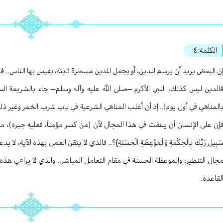
الكلمة:
٤
ن البعض يريد أن يرسم للدين، أو يجعل للدين مسطرة ثابتة، يقيس بها الناس.. 
الدين ليس كذلك، النبي الأكرم –صلى الله عليه وآله وسلم– جاء بالشريعة ال
المناهي في أول يوم!.. إذ أن أغلب المناهي الشرعية في باب شرب الخمر وغير ذلك
إن على الإنسان أن يلتفت في هذا المجال لأن (من كسر مؤمناً، فعليه جبره)، ما هو 
َبِيلِ رَبِّكَ بِالْحِكْمَةِ وَالْمَوْعِظَةِ الْحَسَنَةِ}؟.. فالذي لا يتقن العمل بهذه ال
جال التنظير، والموعظة الحسنة في مقام التعامل المباشر.. والذي لا يراعي هذ
لقاعدة.