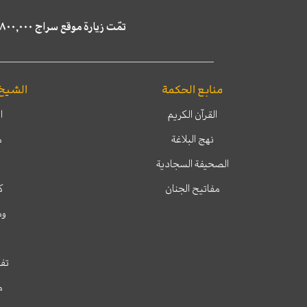
تمّت زيارة موقع سراج ٤,٨٠٠,٠٠٠ مرة خلال الستة أشهر الماضية، كما ظهر في نتائج البحث في محركات البحث٢٢,٢٩٠,٠٠٠ مرّة.
منابع الحكمة
الشيخ
القرآن الكريم
ا
نهج البلاغة
م
الصحيفة السجادية
مفاتيح الجنان
ك
وم
تفس
م