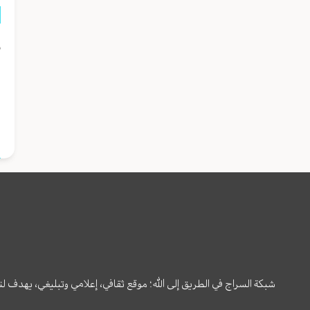
إ
ل
ب
ا
شبكة السراج في الطريق إلى الله؛ موقع ثقافي، إعلامي وتبليغي، يهدف ل