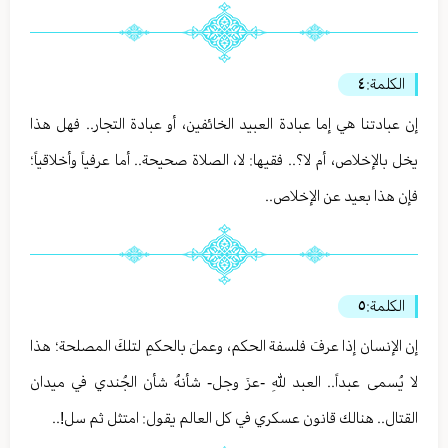
الكلمة:
٤
إن عبادتنا هي إما عبادة العبيد الخائفين، أو عبادة التجار.. فهل هذا
يخل بالإخلاص، أم لا؟.. فقيها: لا، الصلاة صحيحة.. أما عرفياً وأخلاقياً؛
فإن هذا بعيد عن الإخلاص..
الكلمة:
٥
إن الإنسان إذا عرفَ فلسفة الحكم، وعملَ بالحكمِ لتلكَ المصلحة؛ هذا
لا يُسمى عبداً.. العبد للهِ -عزَ وجل- شأنهُ شأن الجُندي في ميدان
القتال.. هنالك قانون عسكري في كل العالم يقول: امتثل ثم سل!..