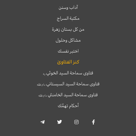
آداب وسنن
مكتبة السراج
من كل بستان زهرة
مشاكل وحلول
اختبر نفسك
كنز الفتاوىٰ
فتاوى سماحة السيد الخوئي
ره
فتاوى سماحة السيد السيستاني
دام ظله
فتاوى سماحة السيد الخامنئي
دام ظله
أحكام تهمّك
T
T
I
F
e
w
n
a
l
i
s
c
e
t
t
e
g
t
a
b