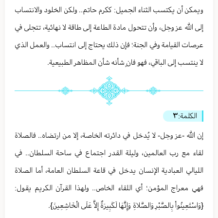
ويمكن أن يكتسب الثناء الجميل: ككرم حاتم.. ولكن الخلود والانتساب
إلى الله عز وجل، وأن تتحول مادة الطاعة إلى طاقة لا نهائية، تتجلى في
عرصات القيامة وفي الجنة؛ فإن ذلك يحتاج إلى انتساب.. والعمل الذي
لا ينتسب إلى الباقي، فهو فانٍ شأنه شأن المظاهر الطبيعية.
الكلمة:
٣
إن الله -عز وجل- لا يُدخل في دائرته الخاصة، إلا من ارتضاه.. فالصلاة
لقاء مع رب العالمين، وليلة القدر اجتماع في ساحة السلطان.. في
الليالي العبادية الإنسان يدخل في قاعة السلطان العامة، أما الصلاة
فهي معراج المؤمن؛ أي اللقاء الخاص.. ولهذا القرآن الكريم يقول:
{وَاسْتَعِينُواْ بِالصَّبْرِ وَالصَّلاةِ وَإِنَّهَا لَكَبِيرَةٌ إِلاَّ عَلَى الْخَاشِعِينَ}.