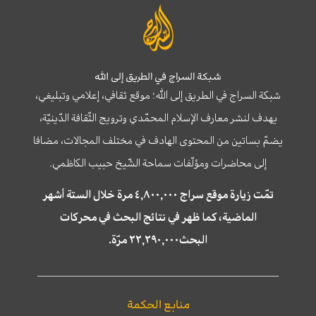
شبكة السراج في الطريق إلى الله
شبكة السراج في الطريق إلى الله؛ موقع ثقافي، إعلامي وتبليغي،
يهدف لنشر معارف الإسلام المحمّدي وترويج الثّقافة الدّينيّة،
يضمّ بساتين من المحتوى الهادف في مختلف المجالات، مضافا
إلى محاضرات ومؤلّفات سماحة الشّيخ حبيب الكاظمي.
تمّت زيارة موقع سراج ٤,٨٠٠,٠٠٠ مرة خلال الستة أشهر
الماضية، كما ظهر في نتائج البحث في محركات
البحث٢٢,٢٩٠,٠٠٠ مرّة.
منابع الحكمة