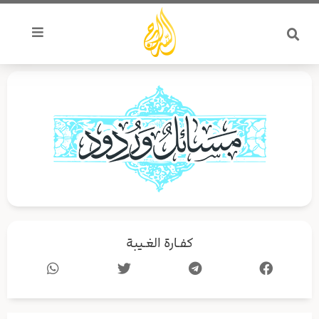
خطي
لى
لمحتوى
كفـارة الغـيبة