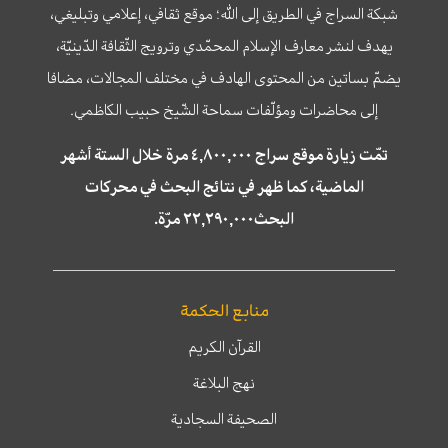
شبكة السراج في الطريق إلى الله؛ موقع ثقافي، إعلامي وتبليغي،
يهدف لنشر معارف الإسلام المحمّدي وترويج الثّقافة الدّينيّة،
يضمّ بساتين من المحتوى الهادف في مختلف المجالات، مضافا
إلى محاضرات ومؤلّفات سماحة الشّيخ حبيب الكاظمي.
تمّت زيارة موقع سراج ٤,٨٠٠,٠٠٠ مرة خلال الستة أشهر
الماضية، كما ظهر في نتائج البحث في محركات
البحث٢٢,٢٩٠,٠٠٠ مرّة.
منابع الحكمة
القرآن الكريم
نهج البلاغة
الصحيفة السجادية