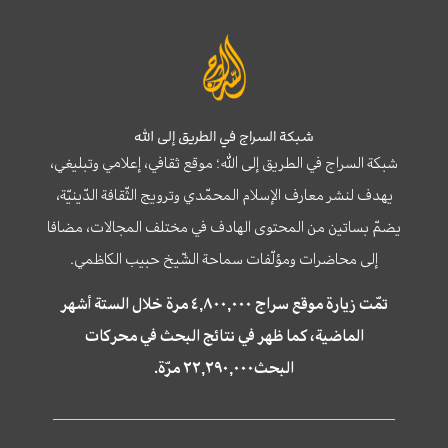
شبكة السراج في الطريق إلى الله
شبكة السراج في الطريق إلى الله؛ موقع ثقافي، إعلامي وتبليغي،
يهدف لنشر معارف الإسلام المحمّدي وترويج الثّقافة الدّينيّة،
يضمّ بساتين من المحتوى الهادف في مختلف المجالات، مضافا
إلى محاضرات ومؤلّفات سماحة الشّيخ حبيب الكاظمي.
تمّت زيارة موقع سراج ٤,٨٠٠,٠٠٠ مرة خلال الستة أشهر
الماضية، كما ظهر في نتائج البحث في محركات
البحث٢٢,٢٩٠,٠٠٠ مرّة.