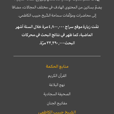
يضمّ بساتين من المحتوى الهادف في مختلف المجالات، مضافا
إلى محاضرات ومؤلّفات سماحة الشّيخ حبيب الكاظمي.
تمّت زيارة موقع سراج ٤,٨٠٠,٠٠٠ مرة خلال الستة أشهر
الماضية، كما ظهر في نتائج البحث في محركات
البحث٢٢,٢٩٠,٠٠٠ مرّة.
منابع الحكمة
القرآن الكريم
نهج البلاغة
الصحيفة السجادية
مفاتيح الجنان
الشيخ حبيب الكاظمي