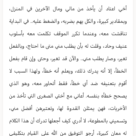
أخي اعتاد أن يأخذ من مالي ومال الآخرين في المنزل،
وبمقادير كبيرة، والكل يهم بضربه، والضغط عليه.. في البداية
تناقشت معه، وعندما تكرر الموقف تكلمت معه بأسلوب
عنيف وحاد، وقلت له بأن يطلب مني متى ما احتاج، وبالفعل
تغير، وصار يطلب مني.. والآن قد تغير، وحتى وإن قام بفعل
الخطأ، إلا أنه يدرك ذلك، ويعلم أنه خطأ، ولهذا السبب لا
أقوم بتعنيفه ضد أي خطأ، فقط أتحاور معه، وهو الذي
يصحح خطأه بنفسه. أعاني مع أختي الصغرى التي تأخذ من
الأخريات، فهن يمثلن القدوة لها، وتعتبرهن أفضل مني،
وتسميني بالمطوعة، لا أدري كيف أجعلها تدرك أن هذا الكلام
له معان كبيرة، أرجو التوفيق من الله على القيام بتكليفي