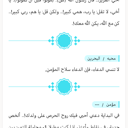
أخي، لا تقل: يا رب، همي كبير!.. ولكن قل: يا هم، ربي كبير!..
كن مع الله، يكن الله معك!.
محبه
البحرين
/
لا تنسي الدعاء، فإن الدعاء سلاح المؤمن,
مؤمن
---
/
في البداية دعني أحيي فيك روح الحرص على ولدك!.. ألخص
حديثي في نقاط وأعتذر إذا كنت مطيلا 1- محاولة التميز بين