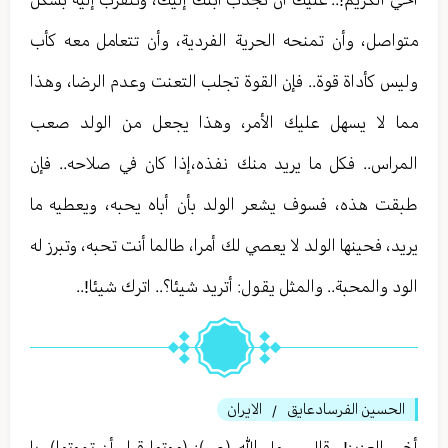
متواصل، وأن تمنحه الحرية الفردية، وأن تتعامل معه كأب
وليس كأداة قوة.. فإن القوة تجلب التعنت وعدم الرضا، وهذا
مما لا يسهل عليك الأمر، وهذا يجعل من الولد صعب
المراس.. فكل ما يريد منك نفذه،إذا كان في صلاحه.. فإن
طبقت هذه، فسوف يشعر الولد بأن أباه يحبه، ويعطيه ما
يريد، فحينها الولد لا يعصي لك أمرا، طالما أنت تحبه، وتبرز له
الود والمحبة.. والمثل يقول: أتريد شيئا؟.. اترك شيئا!..
الحسين الفرسادعايق
الايران
/
أخي العزيز!.. قال رسول الله (ص): (موتوا قبل أن تموتوا). يا