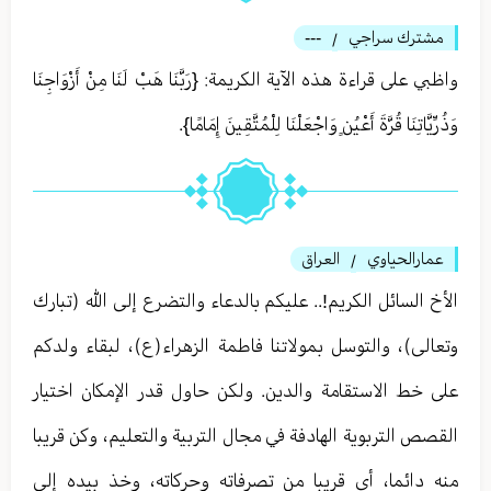
مشترك سراجي
---
/
واظبي على قراءة هذه الآية الكريمة: {رَبَّنَا هَبْ لَنَا مِنْ أَزْوَاجِنَا
وَذُرِّيَّاتِنَا قُرَّةَ أَعْيُنٍ وَاجْعَلْنَا لِلْمُتَّقِينَ إِمَامًا}.
عمارالحياوي
العراق
/
الأخ السائل الكريم!.. عليكم بالدعاء والتضرع إلى الله (تبارك
وتعالى)، والتوسل بمولاتنا فاطمة الزهراء(ع)، لبقاء ولدكم
على خط الاستقامة والدين. ولكن حاول قدر الإمكان اختيار
القصص التربوية الهادفة في مجال التربية والتعليم، وكن قريبا
منه دائما، أي قريبا من تصرفاته وحركاته، وخذ بيده إلى