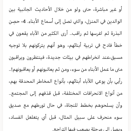
أو غير مباشرة، حتى ولو من خلال الأحاديث الجانبية بين
الوالدين في المنزل، والتي تصل إلى أسماع الأبناء. 4- حصِن
البذرة ثم اغرسها ثم راقب.. أرى الكثير من الآباء يقعون في
خطأ فادح في تربية أبنائهم، وهو أنهم يتركونهم بلا توجيه
مسبق،عند انخراطهم في بيئات جديدة، فينتظرون ويراقبون
متى ما عمل الأبناء من سوء، ومن ثم يعاتبونهم أو يعاقبونهم!..
رأيي بأن يوعي اللآباء أبنائهم، بأنواع المخاطر المحدقة بهم،
من أنواع الانحرافات المختلفة، قبل قذفهم إلى المجتمع..
وأن يسلحوهم بخطط للنجاة، في حال تورطهم مع صديق
سوء منحرف على سبيل المثال، قبل أي يتغلغل الفساد،
ويصل إلى مرحلة يصعب فيها التراجع.