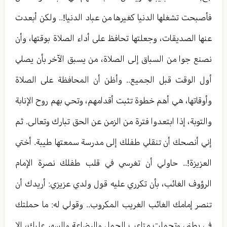
فأصبحت تشغلها الدنيا كغيرها من عباد الدنيا!.. ولكن أبعدت
عنها الصديقات، وجعلتها تحافظ على أداء الصلاة بوقتها، وأن
نصنع جوا من السباق إلى الصلاة، من يسبق الآخر بأن يصلي
أول الوقت قبل الجميع.. وأظن أن المحافظة على الصلاة
وأوقاتها، هي أهم خطوة تثبت أقدامهم، وتحي بهم روح الإنابة
والتوبة، إذا ابتعدوا فترة من الزمن عن الحق تبارك وتعالى. ثم
إني أنصحك أن تنقلي طفلك إلى مدرسة سمعتها طيبة. أختي
العزيزة!.. حاولي أن تغرسي في قلب طفلك نصرة الإمام
الرؤوف الغائب، بأن تكرري عليه قول ولدي عزيزي: أريدك أن
تنصر إمامك الغائب الغريب المكروب.. وقولي له: ما حملتك
في بطني وتحملت متاعب الحمل والرضاعة والسهر عليك، إلا