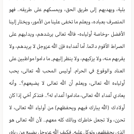
بلية، ويهديهم إلى طريق الحق، ويمسكهم على طريقه.. فهو
المتصرف بعباده، ويعلم ما تخفى علينا من الأمور، ويختار إلينا
الأفضل -وخاصة أولياءه- فالله تعالى يرشدهم، ويدليهم على
الصراط الأقوم دائما. أما أعداءه فإن الله عزوجل لا يريدهم، ولا
يقربهم منه، ولا يزكيهم، ولا ينظر إليهم, ما داموا مواظبين على
العناد والوقوع في الحرام. أوليس المحب لله تعالى، يحب
أولياءه الله تعالى، ويعلم أن الله تعالى لا يضيعهم؟.. وأنه
يعادي أعداء الله تعالى، ماداموا أعداء له؟.. فتذكر أخي إذا كان
أولادك (الله يبارك فيهم ويحفظهم) من أولياء الله تعالى، لا
تحزن، ولا تجعل خاطرك وبالك كله معهم.. لأن الله تعالى هو
الذي يحفظهم، وتوكل عليه, فكيف الله عزوجل يضيع من رباه،