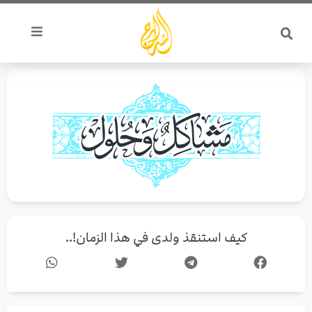
خطي
لى
لمحتوى
کيف استنقذ ولدی في هذا الزمان!..