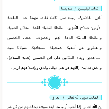
تـراب البقيــــع
سويسرا
/
أخي الفاضل!.. إليك مني ثلاث نقاط مهمة جدا: النقطة
الأولى: صلاح الأبوين. النقطة الثانية: لقمة الحلال الطيبة.
والنقطة الثالثة: الدعاء لهم، وخصوصا الدعاء الخامس
والعشرين من أدعية الصحيفة السجادية، لمولانا سيد
الساجدين وإمام البكائين علي ابن الحسين (عليه السلام)،
والذي بدايته: (اللهم من علي ببقاء ولدي وبإصلاحهم لي..).
الطالب سبيل الله تعالى
العراق
/
إن الله تعالى إذا أحب أولياءه، فإنه سوف يحفظهم من كل شر