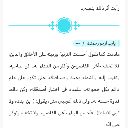
رأيت أثر ذلك بنفسي.
يارب ارجو رحمتك
---
/
مادمت كما تقول أحسنت التربية وربيته على الأخلاق والدين،
فلا تخف -أخي الفاضل-ن وأكثر من الدعاء له.. كن صاحبه،
وتقرب إليه، واشمله بحبك وصداقتك، حتى تكون على علم
دائم بكل خطواته.. ساعده في اختيار أصدقائه، وكن دائما
قدوة حسنه له.. وفي ذلك أعجبني مثل، يقول: ( ابنِ ابنك، ولا
تبني لابنك!).. فأحسن البناء -أخي الفاضل-، ولا تخف، وتوكل
على الله.