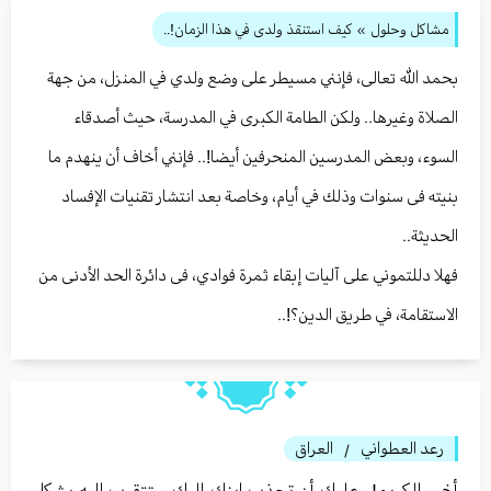
مشاكل وحلول
» کيف استنقذ ولدی في هذا الزمان!..
بحمد الله تعالی، فإنني مسيطر علی وضع ولدي في المنزل، من جهة
الصلاة وغيرها.. ولکن الطامة الکبری في المدرسة، حيث أصدقاء
السوء، وبعض المدرسين المنحرفين أيضا!.. فإنني أخاف أن ينهدم ما
بنيته فی سنوات وذلك في أيام، وخاصة بعد انتشار تقنيات الإفساد
الحديثة..
فهلا دللتموني علی آليات إبقاء ثمرة فوادي، فی دائرة الحد الأدنى من
الاستقامة، في طريق الدين؟!..
رعد العطواني
العراق
/
أخي الكريم!.. عليك أن تجذب ابنك إليك، وتتقرب إليه بشكل