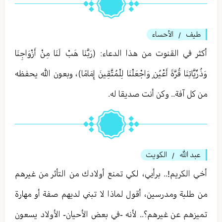
طيف
الأحساء
/
أكثر في القنوت من هذا الدعاء: (رَبَّنَا هَبْ لَنَا مِنْ أَزْوَاجِنَا
وَذُرِّيَّاتِنَا قُرَّةَ أَعْيُنٍ وَاجْعَلْنَا لِلْمُتَّقِينَ إِمَامًا)، وبعون الله يحفظه
من كل آفة.. وكن أنت صديقا له.
عبد الله
الكويت
/
أخي الكريم!.. برأيي، لكي تمنع أولادك من التأثر من غيرهم
من طلبة ومدرسين، أقول لماذا لا تبني لديهم صفة أو مهارة
تميزهم عن غيرهم؟.. لأنه -في بعض الأحيان- الأولاد يسعون