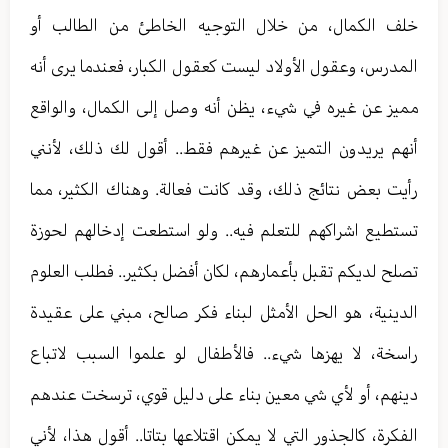
خلف الكمال، من خلال التوجيه الخاطئ من الطالب أو
المدرس، وعقول الأولاد ليست كعقول الكبار، فعندما يرى أنه
مميز عن غيره في شيء، يظن أنه وصل إلى الكمال، والواقع
أنهم يريدون التميز عن غيرهم فقط.. أقول لك ذلك، لأنني
رأيت بعض نتائج ذلك، وقد كانت فعالة. وهناك الكثير، مما
تستطيع اشراكهم للتعلم فيه.. ولو استطعت إدخالهم لحوزة
تصلح لديكم تقبل بأعمارهم، لكان أفضل بكثير.. فطلب العلوم
الدينية، هو الحل الأمثل لبناء فكر صالح، مبني على عقيدة
راسخة، لا يهزها شيء.. فالأطفال لو علموا السبب لاتباع
دينهم، أو لأي شي معين بناء على دليل قوي، ترسخت عندهم
الفكرة، كالجذور التي لا يمكن اقتلاعها بتاتا.. أقول هذا، لأني