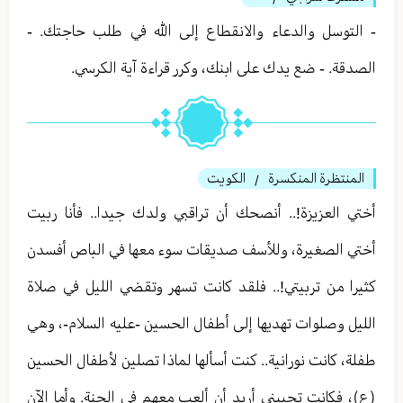
- التوسل والدعاء والانقطاع إلى الله في طلب حاجتك. -
الصدقة. - ضع يدك على ابنك، وكرر قراءة آية الكرسي.
المنتظرة المنكسرة
الكويت
/
أختي العزيزة!.. أنصحك أن تراقبي ولدك جيدا.. فأنا ربيت
أختي الصغيرة، وللأسف صديقات سوء معها في الباص أفسدن
كثيرا من تربيتي!.. فلقد كانت تسهر وتقضي الليل في صلاة
الليل وصلوات تهديها إلى أطفال الحسين -عليه السلام-، وهي
طفلة، كانت نورانية.. كنت أسألها لماذا تصلين لأطفال الحسين
(ع)، فكانت تجيبني أريد أن ألعب معهم في الجنة. وأما الآن