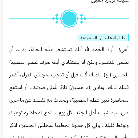
طائر النجف
السغودية
/
أخي!.. أولا الحمد لله أنك تستشعر هذه الحالة، وتريد أن
تسعى للتغيير.. ولكن أنا باعتقادي أنك تعرف عظم المصيبة
للحسين (ع).. لذلك أنت قبل أن تذهب لمجلس العزاء، أشعر
قلبك ذلك، ونادي (يا حسين) ثلاثا بأعلى صوتك.. أو استمع
لمحاضرة تبين عظم المصيبة، وتحدث مع نفسك عن ما جرى
على سيد شباب أهل الجنة.. كل يوم استمع لمحاضرة توعيك
وتوقظ قلبك.. وفي كل خطوة تخطيها لمجلس الحسين، اذكر
الله والعن قاتليه.. وتذكر أنك تحت قبة الحسين، فاطمئن