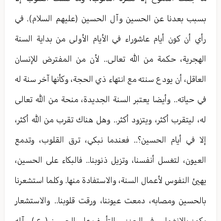
بسبب بعدنا عن الحسين وآل الحسين (عليهم السلام). في
رأي أن كون أيام عاشوراء في الأيام الأولى من بداية السنة
الهجرية، حكمة من الله تعالى.. لأن من المفترض للإنسان
العاقل، أن يودع سنته مع انتهاء ذي الحجة، وكأنها آخر سنة له
في حياته.. وأيضا يعتبر السنة الجديدة، منحة من الله تعالى
له، ليتقرب أكثر، ويتزود أكثر.. وهل هناك تقرب من الله أكثر،
إلا في أيام الحسين؟.. فعندما نبكي، ترق القلوب، وتدمع
العيون، لتغسل أنفسنا، وتزيل ذنوبنا.. فالبكاء على الحسين،
يهيئ النفوس لأعمال السنة، والاستفادة منها. وكلما استشعرنا
بالحسين ومصابه، دمعت عيوننا، ورقت قلوبنا.. والاستشعار
يكون بالانغماس في الحزن، والتأسف على الحسين ( ع ) وآله