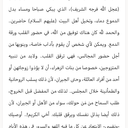
(عجل الله فرجه الشريف)، الذي يبكي صباحا ومساء بدل
الدموع دماء، وتخيل أهل البيت (عليهم السلام) حاضرين..
والحمد لله كان هناك توفيق من الله، في حضور القلب ورقة
الدمع. ويمكن لأي شخص أن يقوم بآداب خاصة، وينويها من
أجل حضور المجالس، فهي ترقق القلب.. ولابد من تنبيه
المتزوجين، خصوصا من بنات الزهراء، أن لا يؤذوا زوجاتهن أو
أحد من أفراد العائلة، وحتى الجيران، لأن ذلك يسلب الروحانية
والطمأنينة خلال المجلس.. لذلك من المفضل قبل الخروج،
طلب السماح من مَن حولك، سواء من الأهل أو الجيران، لأن
ذلك أيضا يذلل نفسك ويرقق قلبك. أخي الكريم!.. أوصيك
-ونفسي- الابتعاد عن كل ما فيه اللهو والسرور في هذه الأيام