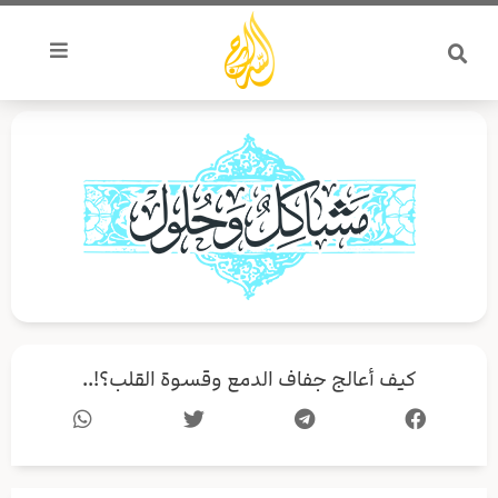
خطي
لى
لمحتوى
کيف أعالج جفاف الدمع وقسوة القلب؟!..