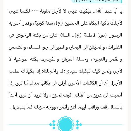
/
يا أبا عبد الله!.. تبكيك عيني لا لأجل مثوبة *** لكنما عيني
لأجلك باكية البكاء على الحسين (ع)، سنة كونية، وقدر أخبر به
الرسول (ص) فاطمة (ع).. السلام على من بكته الوحوش في
الفلوات، والحيتان في البحار، والطير في جو السماء، والشمس
والقمر والنجوم، وحملة العرش والكرسي.. بكته طواعية لا
لأجر، ونحن كيف نبكيك سيدي؟!.. واخجلتاه إذا بكيناك لطلب
الأجر!.. أم أن الكائنات الأخرى أرقى في بكائها منا!.. أما ترى إذا
أصبت في عزيز من أهلك، كيف تحزن، ولا تريد أن ترى أحداً
باسما!.. قف وراقب أيهما أعز وأثمن، ووجه حزنك كما ينبغي!..