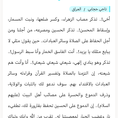
تاجي حجابي
العراق
/
أخي!.. تذكر مصاب الزهراء، وكسر ضلعها، ونبت المسمار،
وإسقاط المحسن!.. تذكر الحسين ومصرعه، من أجلنا ومن
أجل الحفاظ على الصلاة وسائر العبادات.. حين يقول: مثلي لا
يبايع مثلك يا يزيد!.. أنت الفاسق الخمار وأنا سبط الرسول!..
تذكر وهو ينادي إلهي، شيعتي شيعتي شيعتي!.. أنا وأنت هم
شيعته، إن التزمنا بالصلاة وتفسير القرآن وقراءته وسائر
العبادات بالاقتداء بهم. سوف ندعو لك بالثبات والولاية،
وذرف الدموع والحسرة على مصائب أهل البيت (عليهم
السلام).. إن الدموع على الحسين تحفظ بقارورة لك، تطفيء
نار وغضب الجبار لمعصيتنا له.. تقرب من الله وابك وتباك