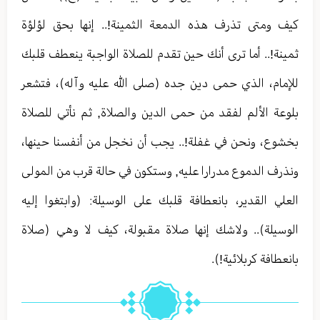
كيف ومتى تذرف هذه الدمعة الثمينة!.. إنها بحق لؤلؤة
ثمينة!.. أما ترى أنك حين تقدم للصلاة الواجبة ينعطف قلبك
للإمام، الذي حمى دين جده (صلى الله عليه وآله)، فتشعر
بلوعة الألم لفقد من حمى الدين والصلاة, ثم نأتي للصلاة
بخشوع، ونحن في غفلة!.. يجب أن نخجل من أنفسنا حينها،
ونذرف الدموع مدرارا عليه, وستكون في حالة قرب من المولى
العلي القدير، بانعطافة قلبك على الوسيلة: (وابتغوا إليه
الوسيلة).. ولاشك إنها صلاة مقبولة، كيف لا وهي (صلاة
بانعطافة كربلائية!).