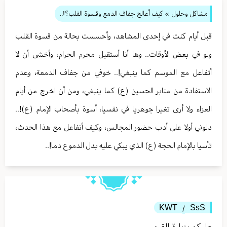
مشاكل وحلول
» کيف أعالج جفاف الدمع وقسوة القلب؟!..
قبل أيام كنت في إحدى المشاهد، وأحسست بحالة من قسوة القلب
ولو في بعض الأوقات.. وها أنا أستقبل محرم الحرام، وأخشى أن لا
أتفاعل مع الموسم كما ينبغي!.. خوفي من جفاف الدمعة، وعدم
الاستفادة من منابر الحسين (ع) كما ينبغي، ومن أن اخرج من أيام
العزاء ولا أرى تغيرا جوهريا في نفسيا، أسوة بأصحاب الإمام (ع)!..
دلوني أولا على أدب حضور المجالس، وكيف أتفاعل مع هذا الحدث،
تأسيا بالإمام الحجة (ع) الذي يبكي عليه بدل الدموع دما!..
KWT
SsS
/
عليكم بزيارة القبور.