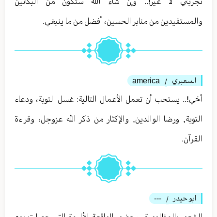
تجربتي لا غير!.. وإن شاء الله ستكون من البكائين
والمستفيدين من منابر الحسين، أفضل من ما ينبغي.
السعبري
america
/
أخي!.. يستحب أن تعمل الأعمال التالية: غسل التوبة، ودعاء
التوبة, ورضا الوالدين, والإكثار من ذكر الله عزوجل، وقراءة
القرآن.
ابو حيدر
---
/
الشعور بالمظلومية، وحضور الواقعة الأليمة التي حصلت يوم