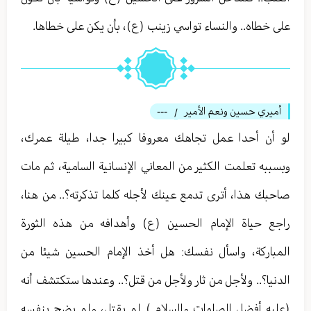
على خطاه.. والنساء تواسي زينب (ع)، بأن يكن على خطاها.
أميري حسين ونعم الأمير
---
/
لو أن أحدا عمل تجاهك معروفا كبيرا جدا، طيلة عمرك،
وبسببه تعلمت الكثير من المعاني الإنسانية السامية، ثم مات
صاحبك هذا، أترى تدمع عينك لأجله كلما تذكرته؟.. من هنا،
راجع حياة الإمام الحسين (ع) وأهدافه من هذه الثورة
المباركة، واسأل نفسك: هل أخذ الإمام الحسين شيئا من
الدنيا؟.. ولأجل من ثار ولأجل من قتل؟.. وعندها ستكتشف أنه
(عليه أفضل الصلوات والسلام ) لم يقتل، ولم يضح بنفسه