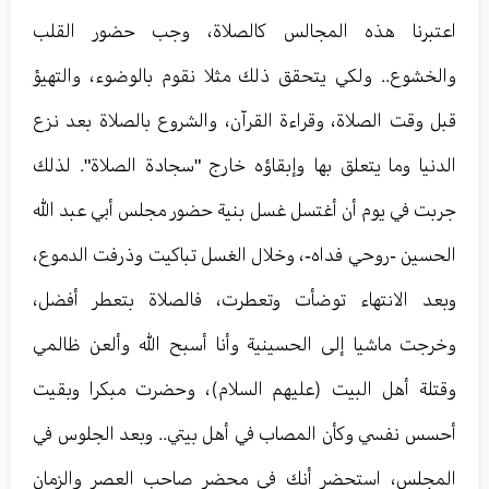
اعتبرنا هذه المجالس كالصلاة، وجب حضور القلب
والخشوع.. ولكي يتحقق ذلك مثلا نقوم بالوضوء، والتهيؤ
قبل وقت الصلاة، وقراءة القرآن، والشروع بالصلاة بعد نزع
الدنيا وما يتعلق بها وإبقاؤه خارج "سجادة الصلاة". لذلك
جربت في يوم أن أغتسل غسل بنية حضور مجلس أبي عبد الله
الحسين -روحي فداه-، وخلال الغسل تباكيت وذرفت الدموع،
وبعد الانتهاء توضأت وتعطرت، فالصلاة بتعطر أفضل،
وخرجت ماشيا إلى الحسينية وأنا أسبح الله وألعن ظالمي
وقتلة أهل البيت (عليهم السلام)، وحضرت مبكرا وبقيت
أحسس نفسي وكأن المصاب في أهل بيتي.. وبعد الجلوس في
المجلس، استحضر أنك في محضر صاحب العصر والزمان