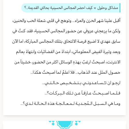
مشاكل وحلول
» كيف احضر المجالس الحسينية بحالتي القديمة..؟
أقبل علينا شهر الحزن والعزاء.. وتوهج في قلبي شعلة الحب والحنين،
ولكن ما يزعجني عزوفي عن حضور المجالس الحسينية، فقد كنتُ في
سابق عهدي لا اضيع فرصة الالتحاق بتلك المجالس المباركة، اما الآن
وبعد وتيرة الفيض المعلوماتي، ابتداءً من الفضائيات وانتهاءً بعالم
الانترنت، اصبحتُ ارغبُ بهذهِ الوسائل اكثر من الحضور، خشيتاً من
حصول الملل عند الذهاب.. فلا اعلمُ لما اصبحتُ هكذا..
ارجـو ان تـُـسـاعـدونـي بـتـشـخـيـص حـالـتـي..
فـلـمـا اصـبـحـتُ عـازفـاً عـن تـلك الـبـركـات؟..
ومـا هي الـسـبـل الـمُجـديـة لـمـعـالـجـة هذه الـحـالـة لـدي؟..