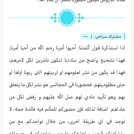
مشترك سراجي
---
/
اذا استذكرنا قول أئمتنا: أحيوا أمرنا رحم الله من أحيا أمرنا,
فهذا تشجيع واضح من سادتنا لنكون ناشرين لكل لامرهم،
فهذا قد يكون من نشر لعلومهم او تربيتهم التي ربونا اياها او
حتى مظلوميتهم. فحضورنا في المجالس هو نشر لكل ما يتعلق
بهم وهو تأييد مادي لهم صل الله عليهم و رفض لكل من
عاداهم. اضافة لذلك فإن حضوركم للمأتم فيه فائدة جمة، لا
توجد في اي طريقة اخرى، من خلال تواجدكم مع من
يشاركونكم الحزن و تعارفكم عليهم و تواجدكم في جو ملؤه