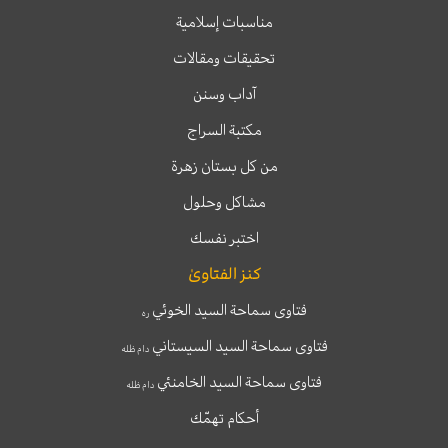
مناسبات إسلامية
تحقيقات ومقالات
آداب وسنن
مكتبة السراج
من كل بستان زهرة
مشاكل وحلول
اختبر نفسك
كنز الفتاوىٰ
فتاوى سماحة السيد الخوئي
ره
فتاوى سماحة السيد السيستاني
دام ظله
فتاوى سماحة السيد الخامنئي
دام ظله
أحكام تهمّك
T
T
I
F