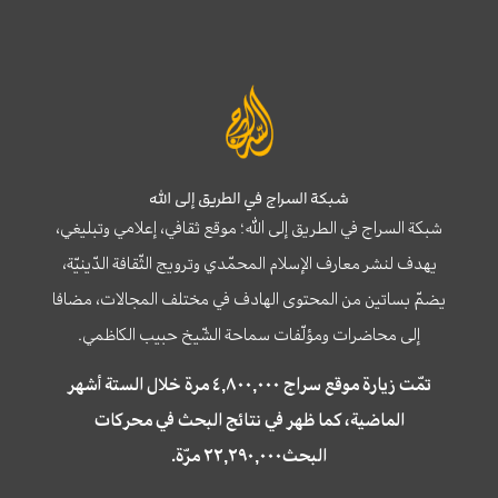
شبكة السراج في الطريق إلى الله
شبكة السراج في الطريق إلى الله؛ موقع ثقافي، إعلامي وتبليغي،
يهدف لنشر معارف الإسلام المحمّدي وترويج الثّقافة الدّينيّة،
يضمّ بساتين من المحتوى الهادف في مختلف المجالات، مضافا
إلى محاضرات ومؤلّفات سماحة الشّيخ حبيب الكاظمي.
تمّت زيارة موقع سراج ٤,٨٠٠,٠٠٠ مرة خلال الستة أشهر
الماضية، كما ظهر في نتائج البحث في محركات
البحث٢٢,٢٩٠,٠٠٠ مرّة.