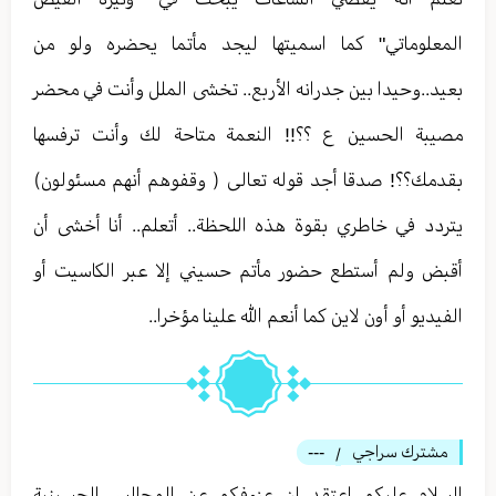
المعلوماتي" كما اسميتها ليجد مأتما يحضره ولو من
بعيد..وحيدا بين جدرانه الأربع.. تخشى الملل وأنت في محضر
مصيبة الحسين ع ؟؟!! النعمة متاحة لك وأنت ترفسها
بقدمك؟؟! صدقا أجد قوله تعالى ( وقفوهم أنهم مسئولون)
يتردد في خاطري بقوة هذه اللحظة.. أتعلم.. أنا أخشى أن
أقبض ولم أستطع حضور مأتم حسيني إلا عبر الكاسيت أو
الفيديو أو أون لاين كما أنعم الله علينا مؤخرا..
مشترك سراجي
---
/
السلام عليكم اعتقد ان عزوفكم عن المجالس الحسينية