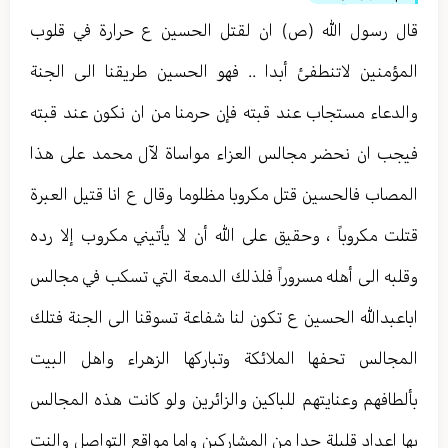
قال رسول الله (ص) ان لقتل الحسين ع حرارة في قلوب
المؤمنين لاتنطفئ أبدا .. فهو الحسين طريقنا الى الجنة
والدعاء مستجاب عند قبته فإن حرمنا من ان نكون عند قبته
فيجب ان نحضر مجالس العزاء مواساة لآل محمد على هذا
المصاب فالحسين قتل مكروبا مظلوما وقال ع انا قتيل العبرة
قتلت مكروباً ، وحقيق على الله أن لا يأتيني مكروب إلا رده
وقلبه الى أهله مسروراً فلذلك الدمعة التي تسكب في مجالس
اباعبدالله الحسين ع تكون لنا شفاعة تسوقنا الى الجنة فتلك
المجالس تحفها الملائكة وتباركها الزهراء واهل البيت
بألطافهم وعنايتهم للباكين والزائرين ولو كانت هذه المجالس
بها اعداد قليلة جدا من المشاركين واما مواقع التواصل والنت