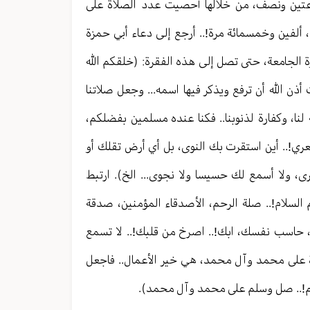
عتين ونصف، من خلالها أحصيت عدد الصلاة على
 محمد، فتبين أني أصلي على محمد وآل محمد 2500 مرة، ألفين وخمسمائة مرة!.. أرجع إلى دعاء أبي حمزة
ة الجامعة، حتى تصل إلى هذه الفقرة: (خلقكم الله
ذن الله أن ترفع ويذكر فيها اسمه... وجعل صلاتنا
 لنا، وكفارة لذنوبنا.. فكنا عنده مسلمين بفضلكم،
عري!.. أين استقرت بك النوى، بل أي أرض تقلك أو
رى، ولا أسمع لك حسيسا ولا نجوى... الخ). ارتبط
السلام!.. صلة الرحم، الأصدقاء المؤمنين، صدقة
، حاسب نفسك، ابك!.. اصرخ من قلبك!.. لا تسمع
ة على محمد وآل محمد، هي خير الأعمال.. فاجعل
لهم!.. صل وسلم على محمد وآل محمد).