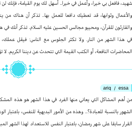
هيد، فافعل بي خيرا، وأعمل في خيرا.. أسهل لك يوم القيامة، فإنك لن ت
الأعمال وثوابها، قد تعطيك دافعا للعمل بها.. تذكر أن هناك من ي
القارئون للقرآن، ومحييو مجالس الحسين عليه السلام. تذكر أنك في ه
ي هذا الشهر من النار. ولا تكثر الجلوس مع الناس: فيقل عملك،
لمحاضرات النافعة، أو الكتب القيمة التي تتحدث عن ديننا الكريم. لا تؤج
ariq
essa
/
ن أهم المشاكل التي يعاني منها الفرد في هذا الشهر هو هذه المشك
لشهور بالنسبة للعبادة؟.. وهذه من الأمور البديهية للنفس، باعتبار ا
لقرار سابقا على شهر رمضان، باعتبار النفس للاستعداد لهذا الشهر المبارك