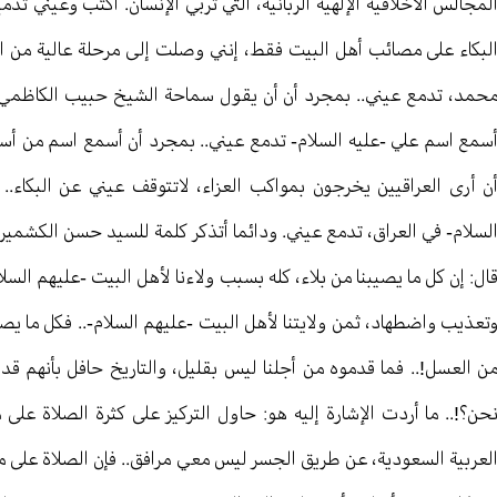
لمجالس الأخلاقية الإلهية الربانية، التي تربي الإنسان. أكتب وعيني تد
لبكاء على مصائب أهل البيت فقط، إنني وصلت إلى مرحلة عالية من ا
حمد، تدمع عيني.. بمجرد أن أن يقول سماحة الشيخ حبيب الكاظمي: يا 
سمع اسم علي -عليه السلام- تدمع عيني.. بمجرد أن أسمع اسم من أسم
ن أرى العراقيين يخرجون بمواكب العزاء، لاتتوقف عيني عن البكاء.
لسلام- في العراق، تدمع عيني. ودائما أتذكر كلمة للسيد حسن الكشمي
ال: إن كل ما يصيبنا من بلاء، كله بسبب ولاءنا لأهل البيت -عليهم السل
تعذيب واضطهاد، ثمن ولايتنا لأهل البيت -عليهم السلام-.. فكل ما يصي
ن العسل!.. فما قدموه من أجلنا ليس بقليل، والتاريخ حافل بأنهم ق
حن؟!.. ما أردت الإشارة إليه هو: حاول التركيز على كثرة الصلاة عل
لعربية السعودية، عن طريق الجسر ليس معي مرافق.. فإن الصلاة على