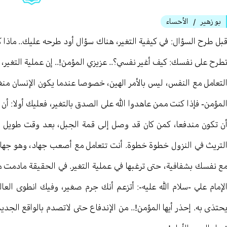
بو زهير
الأحساء
/
بل طرح السؤال: في كيفية التغير، هناك سؤال أود طرحه عليك.. ماذا 
طرح على نفسك: كيف أغير نفسي؟.. عزيزي المؤمن!.. إن عملية التغير، 
لتعامل مع النفس، ليس بالأمر الهين، خصوصا عندما يكون الإنسان منغ
لمؤمن- فإذا كنت ممن عاهدوا الله على الصدق بالتغير، فعليك أولا: أن 
ن تكون مندفعا، كمن كان قد وصل إلى قمة الجبل، بعد وقت طويل ث
لتريث في النزول خطوة خطوة. أنت تتعامل مع أصعب جهاد، وهو جهاد ا
ع نفسك بشفافية، حتى ترغبها في عملية التغير. في الحقيقة مادمت مؤم
لإمام علي -سلام الله عليه-: أتزعم أنك جرم صغير، وفيك انطوى العا
حتذى به. إحذر أيها المؤمن!.. من الإندفاع حتى لاتصدم بالواقع الجدي