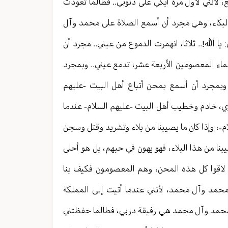
مع، لأنني لأول مرة أبكي على ذنوبي.. فطالما تعودت
لبكاء، وهي مجرد أن أسمع الصلاة على محمد وآل
الله!.. ثلاثا، انهمرت الدموع من عيني.. مجرد أن
اء المعصومين الأربعة عشر، تدمع عيني.. وبمجرد
. وبمجرد أن أسمع بمحن أتباع أهل البيت -عليهم
ري، خادم وخطيب أهل البيت -عليهم السلام- عندما
ام-، وإذا كان ما يصيبنا من بلاء وتشريد وقتل وسجن
بنا من هذا البلاء، فهو يهون في حبهم، بل هو أحلى
د لاقوا كل هذه المحن، وهم المعصومون فكيف بنا
ى محمد وآل محمد، لأنني عندما أتيت إلى المملكة
 محمد وآل محمد هي رفيقة دربي، فطالما حفظتني