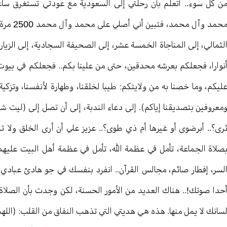
ن كل سوء.. أتعلم بأن رحلتي إلى السعودية مع عودتي تستغرق سا
محمد وآل
لثمالي، إلى المناجاة الخمسة عشر، إلى الصحيفة السجادية، إلى الزيار
نوارا، فجعلكم بعرشه محدقين، حتى من علينا بكم.. فجعلكم في بيوت أ
ليكم، وما خصنا به من ولايتكم: طيبا لخلقنا، وطهارة لأنفسنا، وتزكية
معروفين بتصديقنا إياكم). إلى دعاء الندبة، إلى أن تصل إلى (ليت ش
رى؟.. أبرضوى أو غيرها أم ذي طوى؟.. عزيز علي أن أرى الخلق ولا ت
صلاة الجماعة، تأمل في عظمة الله، تأمل في عظمة أهل البيت عليهم 
لسر، إفطار صائم، مجالس القرآن.. انفرد بنفسك في جو هادئ عبادي
حدا صوتك!.. هناك العديد من الأمور الحسنة، لكن وجدت بأن الصلا
سانك لا يمل منها. هذه هي هديتي التي تذهب النفاق من القلب: (ال