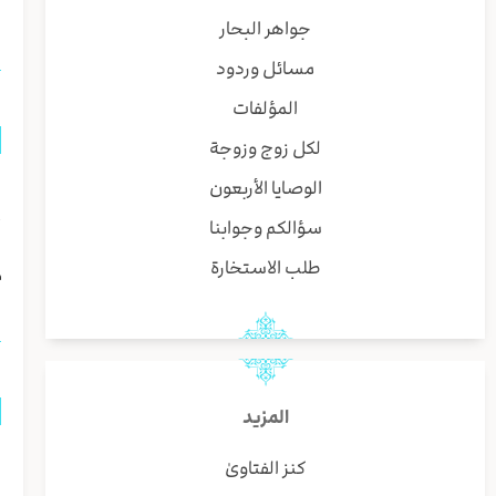
ت
جواهر البحار
مسائل وردود
المؤلفات
لكل زوج وزوجة
ا
الوصايا الأربعون
سؤالكم وجوابنا
أ
طلب الاستخارة
م
المزيد
ه
كنز الفتاوىٰ