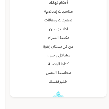
ا
أحكام تهمّك
ا
مناسبات إسلامية
تحقيقات ومقالات
م
آداب وسنن
أ
مكتبة السراج
أ
من كل بستان زهرة
ا
مشاكل وحلول
ق
كتابة الوصية
و
محاسبة النفس
م
اختبر نفسك
ن
ا