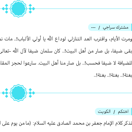
مشترك سراجي
---
/
مرت الأيام، واقترب العد التنازلي لوداع الله يا أولي الألباب!.. ما
قى ضيفا، بل صار من أهل البيت!.. كان سلمان ضيفا لآل الله -تعال
لضيافة لا ضيفا فحسب!.. بل صار منا أهل البيت. سارعوا لحجز المقاع
غتة!.. بغتة!.. بغتة!..
اختكم
الكويت
/
ذكر كلام الإمام جعفر بن محمد الصادق عليه السلام: (ما من يوم على ابن