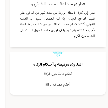
فتاوى سماحة السيد الخوئي
ف
ره
نظرا إلى كثرة الأسئلة الواردة من عدد كبير من الباقين على
ا
تقليد المرجع المبرور آية الله العظمى السيد ابو القاسم
ا
(قدس سره)
الخوئي
، تم جمع هذه الفتاوى من كتاب صراط النجاة
بأجزائه الثلاثة، وتم تبويبها في فهرس جامع لتسهيل البحث على
المتصفحين الكرام.
م
الفتاوى مرتبطة بـ
أحــكام الزكاة
م
أحكام عامة حول الزكاة
ل
أحكام مصرف الزكاة
ا
م
ا