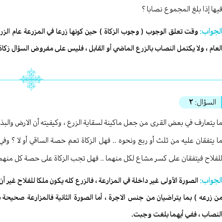
يها إذا بلغ المجموع نصابا ؟
لجواب:
وقت تعلق الوجوب ( وجوب الزكاة ) حين كونها زرعا في المزرعة عام ا
لعام ، ولا يكتمل النصاب بالزرع الماضي أو القابل ، فليس على مفروض السؤال زكا
السؤال:
٢
ا يتعارف في بعض القرى من جعل ماكينة لسقاية الزرع ، وكيفيته أن الارض والب
ا يتفقان عليه من ثلث أو ربع ونحوه .. فهل الزكاة تعم حصة الساقي أو لا ؟ وفي
لفلاح فيتفقان على كسر مشاع لكل منهما .. فهل تجب الزكاة على حصة كل منهما أ
لجواب:
الصورة الأولى غير داخلة في المزارعة ، فالزرع كله يكون ملكا للفلاح غير 
ن زرعه ) بما يتراضيان من جنس الاجرة ، أما الصورة الثانية فالمزارعة صحيحة ب
لنصاب ، ففي أيهما بلغت وجبت.