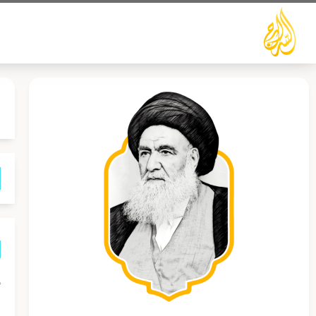
خطي
لى
لمحتوى
إ
ا