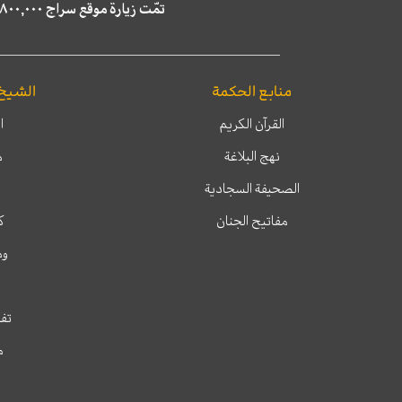
تمّت زيارة موقع سراج ٤,٨٠٠,٠٠٠ مرة خلال الستة أشهر الماضية، كما ظهر في نتائج البحث في محركات البحث٢٢,٢٩٠,٠٠٠ مرّة.
منابع الحكمة
الشيخ
القرآن الكريم
ا
نهج البلاغة
م
الصحيفة السجادية
مفاتيح الجنان
ك
وم
تفس
م