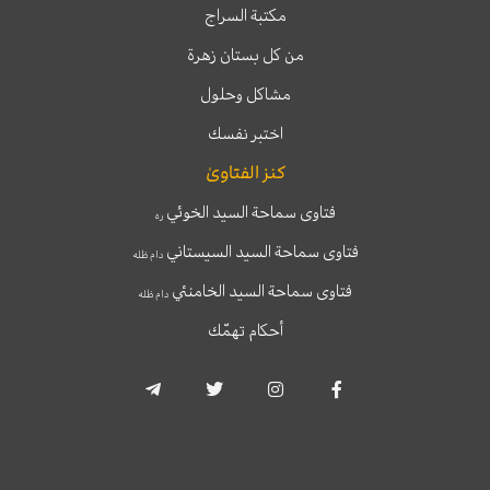
مكتبة السراج
من كل بستان زهرة
مشاكل وحلول
اختبر نفسك
كنز الفتاوىٰ
فتاوى سماحة السيد الخوئي
ره
فتاوى سماحة السيد السيستاني
دام ظله
فتاوى سماحة السيد الخامنئي
دام ظله
أحكام تهمّك
T
T
I
F
e
w
n
a
l
i
s
c
e
t
t
e
g
t
a
b
r
e
g
o
a
r
r
o
m
a
k