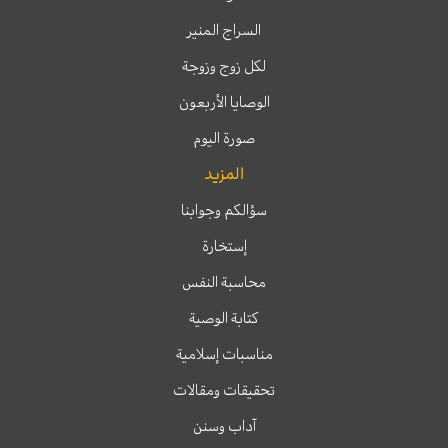
السراج المنير
لكل زوج وزوجة
الوصايا الأربعون
صورة اليوم
المزيد
سؤالكم وجوابنا
إستخارة
محاسبة النفس
كتابة الوصية
مناسبات إسلامية
تحقيقات ومقالات
آداب وسنن