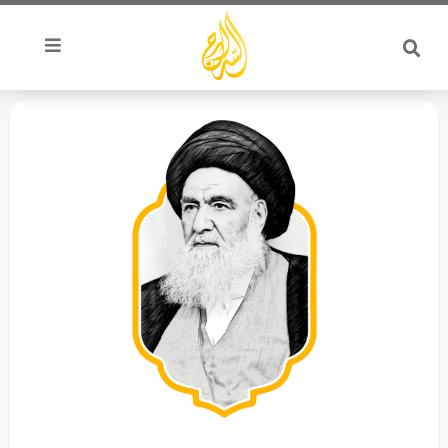
خطي
لى
لمحتوى