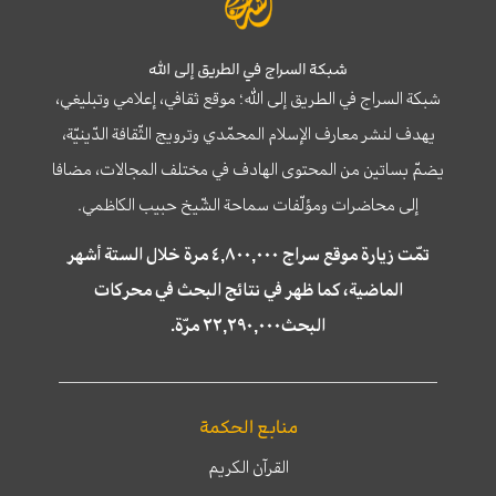
شبكة السراج في الطريق إلى الله
شبكة السراج في الطريق إلى الله؛ موقع ثقافي، إعلامي وتبليغي،
يهدف لنشر معارف الإسلام المحمّدي وترويج الثّقافة الدّينيّة،
يضمّ بساتين من المحتوى الهادف في مختلف المجالات، مضافا
إلى محاضرات ومؤلّفات سماحة الشّيخ حبيب الكاظمي.
تمّت زيارة موقع سراج ٤,٨٠٠,٠٠٠ مرة خلال الستة أشهر
الماضية، كما ظهر في نتائج البحث في محركات
البحث٢٢,٢٩٠,٠٠٠ مرّة.
منابع الحكمة
القرآن الكريم