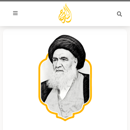
خطي
لى
لمحتوى