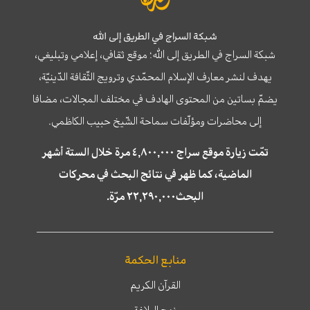
شبكة السراج في الطريق إلى الله
شبكة السراج في الطريق إلى الله؛ موقع ثقافي، إعلامي وتبليغي،
يهدف لنشر معارف الإسلام المحمّدي وترويج الثّقافة الدّينيّة،
يضمّ بساتين من المحتوى الهادف في مختلف المجالات، مضافا
إلى محاضرات ومؤلّفات سماحة الشّيخ حبيب الكاظمي.
تمّت زيارة موقع سراج ٤,٨٠٠,٠٠٠ مرة خلال الستة أشهر
الماضية، كما ظهر في نتائج البحث في محركات
البحث٢٢,٢٩٠,٠٠٠ مرّة.
منابع الحكمة
القرآن الكريم