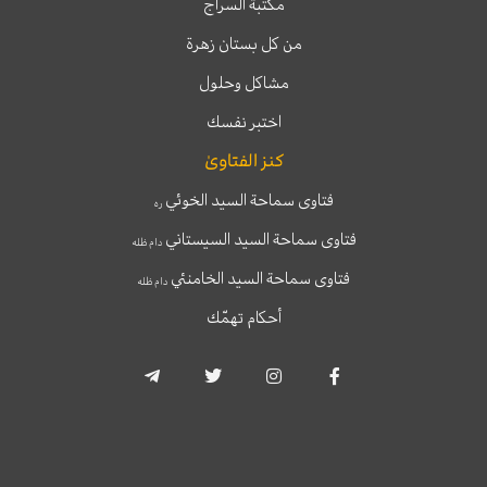
مكتبة السراج
من كل بستان زهرة
مشاكل وحلول
اختبر نفسك
كنز الفتاوىٰ
فتاوى سماحة السيد الخوئي
ره
فتاوى سماحة السيد السيستاني
دام ظله
فتاوى سماحة السيد الخامنئي
دام ظله
أحكام تهمّك
T
T
I
F
e
w
n
a
l
i
s
c
e
t
t
e
g
t
a
b
r
e
g
o
a
r
r
o
m
a
k
-
m
-