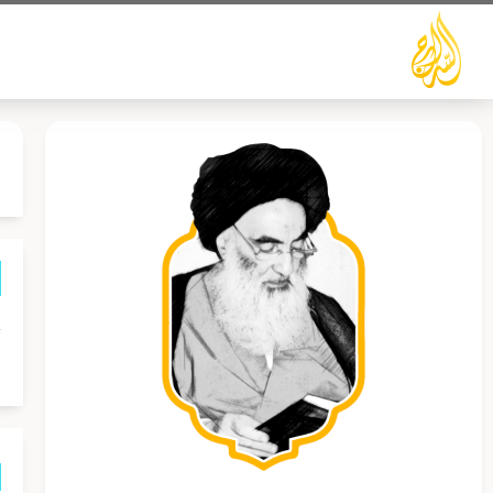
خطي
لى
لمحتوى
ح
و