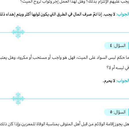
جب عليهم الإلتزام بذلك؟ وهل لهذا العمل إجر وثواب لروح الميت؟
لجواب:
لا يجب. إذا تمّ صرف المال في الطرق التي يكون ثوابها أكثر ويتم إهداء ذل
السؤال:
٤
ا حكم لبس السواد على الميت، فهل هو واجب أو مستحب أو مكروه، وهل يعتبر احتر
ي لبسه أم لا؟
لجواب:
لا يحرم.
السؤال:
٥
ل يجوز إقامة الولائم من قبل أهل المتوفى بمناسبة الوفاة للمعزين،وإذا كان ذ