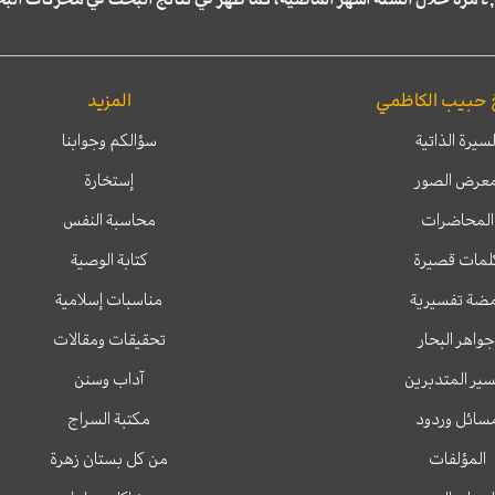
 حبيب الكاظمي
المزيد
لسيرة الذاتية
سؤالكم وجوابنا
عرض الصور
إستخارة
المحاضرات
محاسبة النفس
لمات قصيرة
كتابة الوصية
ضة تفسيرية
مناسبات إسلامية
جواهر البحار
تحقيقات ومقالات
ير المتدبرين
آداب وسنن
سائل وردود
مكتبة السراج
المؤلفات
من كل بستان زهرة