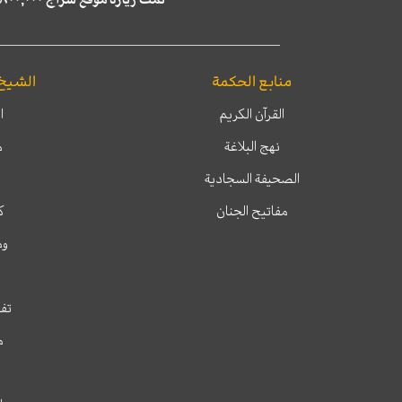
منابع الحكمة
الشيخ
القرآن الكريم
ا
نهج البلاغة
م
الصحيفة السجادية
مفاتيح الجنان
ك
وم
تفس
م