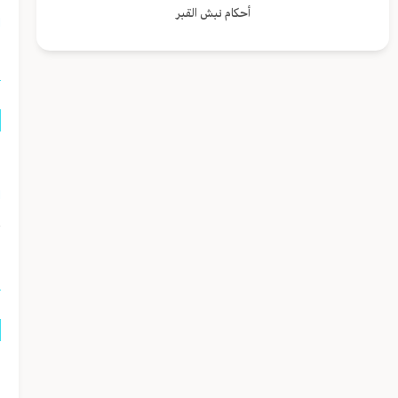
أحكام نبش القبر
ا
م
ا
ا
م