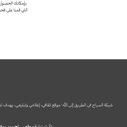
بإمكانك الحصول 
التي قمنا على فح
شبكة السراج في الطريق إلى الله؛ موقع ثقافي، إعلامي وتبليغي، يهدف ل
تمّت زيارة موقع سراج ٤,٨٠٠,٠٠٠ مرة خلال الستة أشهر الماضية، كما ظهر في نتائج البحث في محركات البحث٢٢,٢٩٠,٠٠٠ مرّة.