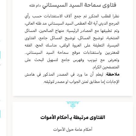
فتاوى سماحة السيد السيستاني
دام ظله
م
نظرا للطلب المتكرر تم جمع آلاف الاستفتاءات حسب رأي
ا
المرجع الديني آية الله العظمى السيد السيستاني مد ظله العالي،
وتم تطبيقها مع المصادر الرئيسية: منهاج الصالحين، المسائل
المنتخبة، توضيح المسائل، توضيح المسائل جامع، الفتاوى
الميسرة، التعليقة على العروة الوثقى، مناسك الحج، الفقه
للمغتربين واستفتاءات موقع سماحة السيد السيستاني..
وتعرض مع تبويب وفهرس جامع لتسهيل البحث على
أ
المتصفحين الكرام.
ملاحظة
: ليعلم أن ما ورد في المصدر المذكور في هامش
ا
الإجابات إما مطابق لمتن الجواب او مصدر لتوثيقه.
الفتاوى مرتبطة بـ
أحكام الأموات
ا
أحكام عامة حول الأموات