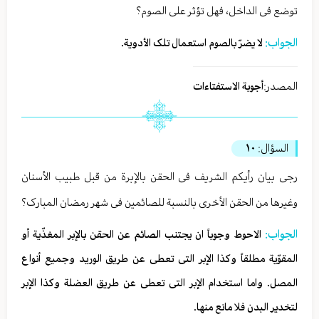
توضع فی الداخل، فهل تؤثر علی الصوم؟
الجواب:
لا یضرّ بالصوم استعمال تلک الأدویة.
المصدر:
أجوبة الاستفتاءات
السؤال:
١٠
رجی بیان رأیکم الشریف فی الحقن بالإبرة من قبل طبیب الأسنان
وغیرها من الحقن الأخری بالنسبة للصائمین فی شهر رمضان المبارک؟
الجواب:
الاحوط وجوباً ان یجتنب الصائم عن الحقن بالإبر المغذّیة أو
المقوّیة مطلقاً وکذا الإبر التی تعطی عن طریق الورید وجمیع أنواع
المصل. واما استخدام الإبر التی تعطی عن طریق العضلة وکذا الإبر
لتخدیر البدن فلا مانع منها.