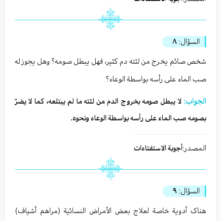
السؤال:
٨
شخص صائم یخرج من لثته دم کثیر، فهل یبطل صومه؟ وهل یجوز له
صب الماء علی رأسه بواسطة الوعاء؟
الجواب:
لا یبطل صومه بخروج الدم من لثته ما لم یبتلعه، کما لا یضرّ
بصومه صب الماء علی رأسه بواسطة الوعاء ونحوه.
المصدر:
أجوبة الاستفتاءات
السؤال:
٩
هناک أدویة خاصة لعلاج بعض الأمراض النسائیة (مراهم أشیاف)