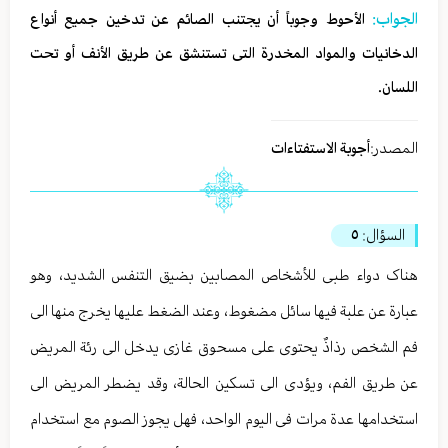
الجواب:
الأحوط وجوباً أن یجتنب الصائم عن تدخین جمیع أنواع
الدخانیات والمواد المخدرة التی تستنشق عن طریق الأنف أو تحت
اللسان.
المصدر:
أجوبة الاستفتاءات
السؤال:
٥
هناک دواء طبی للأشخاص المصابین بضیق التنفس الشدید، وهو
عبارة عن علبة فیها سائل مضغوط، وعند الضغط علیها یخرج منها الی
فم الشخص رذاذٌ یحتوی علی مسحوق غازی یدخل الی رئة المریض
عن طریق الفم، ویؤدی الی تسکین الحالة، وقد یضطر المریض الی
استخدامها عدة مرات فی الیوم الواحد، فهل یجوز الصوم مع استخدام