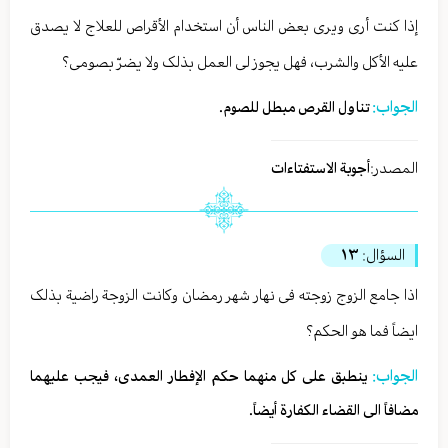
إذا کنت أری ویری بعض الناس أن استخدام الأقراص للعلاج لا یصدق
علیه الأکل والشرب، فهل یجوز لی العمل بذلک ولا یضرّ بصومی؟
الجواب:
تناول القرص مبطل للصوم.
المصدر:
أجوبة الاستفتاءات
السؤال:
١٣
اذا جامع الزوج زوجته فی نهار شهر رمضان وکانت الزوجة راضیة بذلک
ایضاً فما هو الحکم؟
الجواب:
ینطبق علی کل منهما حکم الإفطار العمدی، فیجب علیهما
مضافاً الی القضاء الکفارة أیضاً.