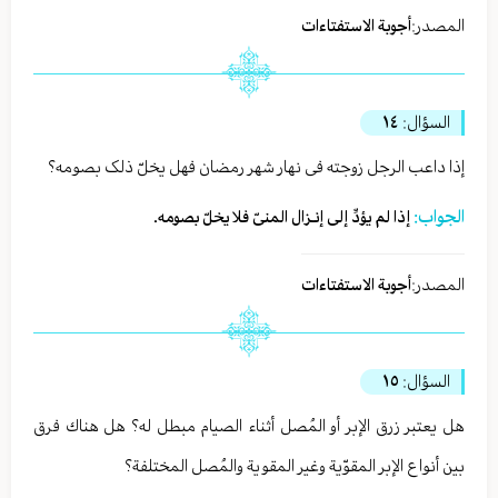
المصدر:
أجوبة الاستفتاءات
السؤال:
١٤
إذا داعب الرجل زوجته فی نهار شهر رمضان فهل یخلّ ذلک بصومه؟
الجواب:
إذا لم یؤدِّ إلی إنـزال المنیّ فلا یخلّ بصومه.
المصدر:
أجوبة الاستفتاءات
السؤال:
١٥
هل يعتبر زرق الإبر أو المُصل أثناء الصيام مبطل له؟ هل هناك فرق
بين أنواع الإبر المقوّیة وغير المقوية والمُصل المختلفة؟