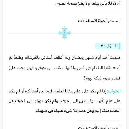
أم لا، فلا بأس ببلعه ولا یضرّ بصحة الصوم.
المصدر:
أجوبة الاستفتاءات
السؤال:
٧
صمت أحد أیام شـهر رمضـان ولم أنظف أسنانی بالفرشاة، وطبعاً لم
أبتلع بقایا الطعام فی فمی ولکنها سبقت الی جوفی، فهل یجب علیّ
قضاء صوم ذلک الیوم؟
الجواب:
إذا لم تکن علی علم ببقایا الطعام فیما بین أسنانک، أو لم تکن
علی علم بأنها سوف تنزل الی الجوف، ولم یکن نزولها الی الجوف عن
التفات منک إلیه وعن عمد فلا شیء علیک فی صومک.
المصدر:
أجوبة الاستفتاءات