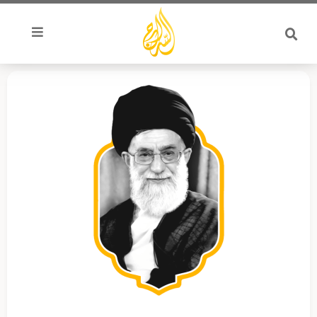
خطي
لى
لمحتوى