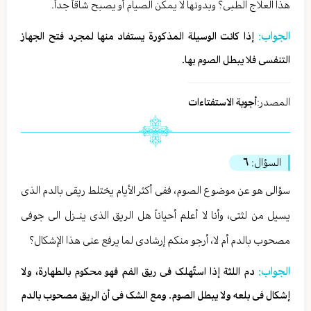
هذا العلاج الطبی؟ وبدونها لا یمکن الصیام أو یصبح شاقاً جداً.
الجواب:
إذا کانت الوسیلة المذکورة یستفاد منها لمجرد فتح الجهاز
التنفسی فلا یبطل الصوم بها.
المصدر:
أجوبة الاستفتاءات
السؤال:
٦
سؤالی هو عن موضوع الصوم، ففی أکثر الأیام یختلط ریقی بالدم الذی
یسیل من لثتی، وأنا لا أعلم أحیاناً هل الریق الذی ینـزل الی جوفی
مصحوب بالدم أم لا، أرجو منکم إرشادی لما یرفع عنی هذا الإشکال؟
الجواب:
دم اللثة إذا استُهلک فی ریق الفم فهو محکوم بالطهارة، ولا
إشکال فی بلعه ولا یبطل الصوم. ومع الشک فی أن الریق مصحوب بالدم