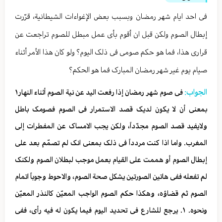
فی احد ایام شهر رمضان وبسبب بعض الإغواءات الشیطانیة، قرّرت
إبطال الصوم ولکن قبل ان أقوم بأی عمل مبطل للصوم تراجعت عن
قراری هذا، فما هو حکم صومی فی ذلک الیوم؟ ولو کان هذا الأمر أثناء
صیام یوم غیر شهر رمضان المبارک فما هو الحکم؟
الجواب:
فی صوم شهر رمضان إذا رفعت الید عن نیة الصوم أثناء النهار١
بمعنی أن لا یکون لدیک قصد الاستمرار فی الصوم فصومک باطل
ولایفید قصد الصوم مجدّداً، ولکن یجب الامساک عن المفطرات إلی
المغرب. واما اذا کنت مردداً فی ذلک بمعنی انک لم تصمّم بعد علی
إبطال الصوم أو هممت علی القیام بعمل موجب لبطلان الصوم ولکنک
لم تفعله ففی هاتین الصورتین یشکل صحة الصوم، والاحوط وجوباً اتمام
الصوم ثم قضاؤه، وهکذا حکم الصوم الواجب المعیّن کالنذر المعیّن
ونحوه. ١. یرجع للشارع فی تحدید الیوم فیما یکون له فیه رأی، ففی