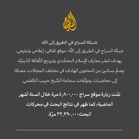
شبكة السراج في الطريق إلى الله
شبكة السراج في الطريق إلى الله؛ موقع ثقافي، إعلامي وتبليغي،
يهدف لنشر معارف الإسلام المحمّدي وترويج الثّقافة الدّينيّة،
يضمّ بساتين من المحتوى الهادف في مختلف المجالات، مضافا
إلى محاضرات ومؤلّفات سماحة الشّيخ حبيب الكاظمي.
تمّت زيارة موقع سراج ٤,٨٠٠,٠٠٠ مرة خلال الستة أشهر
الماضية، كما ظهر في نتائج البحث في محركات
البحث٢٢,٢٩٠,٠٠٠ مرّة.