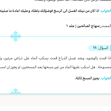
لجواب:
اذا كان من نيتك الغسل الى الرسخ فوضؤاتك باطلة، وعليك اعادة ما صليته 
لمصدر:
منهاج الصالحين | جلد ١
السؤال:
١١
ذا قمت بالوضوء، وعند غسل الذراع قمت بسكب الماء على ذراعي مرتين، و
مسوحة.. هل اسكب عليها الماء من غير مسحها بعد المسحتين، او يجوز ان امسحه
لجواب:
يجوز المسح ثالثة.