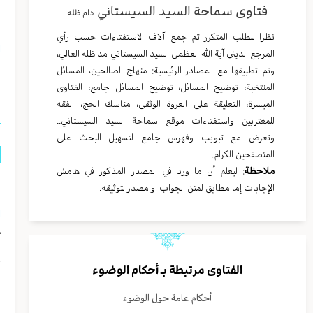
فتاوى سماحة السيد السيستاني
دام ظله
ي
نظرا للطلب المتكرر تم جمع آلاف الاستفتاءات حسب رأي
ا
المرجع الديني آية الله العظمى السيد السيستاني مد ظله العالي،
وتم تطبيقها مع المصادر الرئيسية: منهاج الصالحين، المسائل
المنتخبة، توضيح المسائل، توضيح المسائل جامع، الفتاوى
ا
الميسرة، التعليقة على العروة الوثقى، مناسك الحج، الفقه
للمغتربين واستفتاءات موقع سماحة السيد السيستاني..
وتعرض مع تبويب وفهرس جامع لتسهيل البحث على
المتصفحين الكرام.
ملاحظة
: ليعلم أن ما ورد في المصدر المذكور في هامش
ب
الإجابات إما مطابق لمتن الجواب او مصدر لتوثيقه.
ا
أ
الفتاوى مرتبطة بـ
أحكام الوضوء
ا
أحكام عامة حول الوضوء