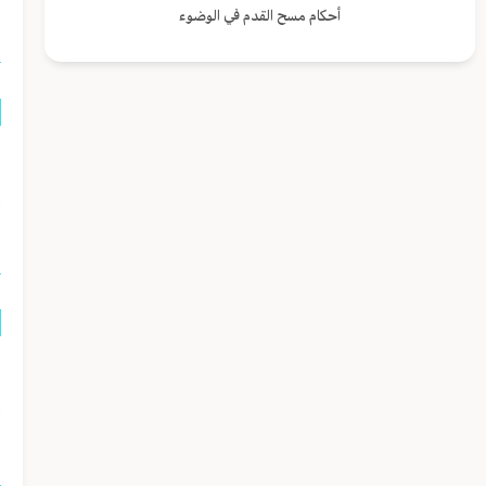
ا
أحكام مسح القدم في الوضوء
ا
ا
ه
ا