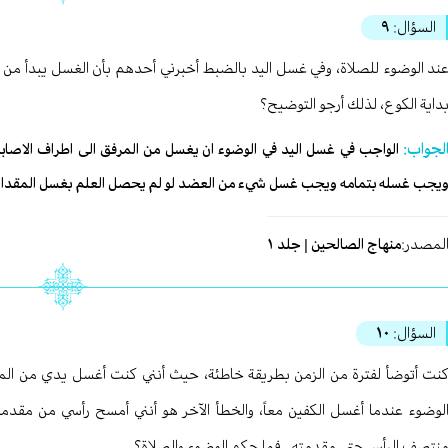
السؤال:
٩
ند الوضوء للصلاة، وفي غسل اليد بالضبط أخبرني أحدهم بأن الغسل يبدأ من ف
داية الكوع، لذلك أرجو التوضيح؟
لجواب:
الواجب في غسل اليد في الوضوء ان يغسل من المرفق الى اطراف الاص
يجب غسله بتمامه ويجب غسل شيء من العضد لو لم یحصل العلم بغسل المقدار 
لمصدر:
منهاج الصالحين | جلد ١
السؤال:
١٠
نت أتوضأ لفترة من الزمن بطريقة خاطئة، حيث أنني كنت أغسل يدي من المرف
لوضوء عندما أغسل الكفين معاً، والخطأ الآخر هو أنني أمسح رأسي من مقد
نتصف الرأس حتى مقدمته.. فما حكم الوضوء والصلاة؟