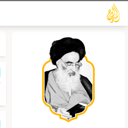
خطي
لى
لمحتوى
أ
و