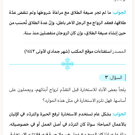
الجواب:
ما لم تجرِ صيغة الطلاق مع مراعاة شروطها ولم تنقضِ عدّة
طلاقها، فعقد الزواج مع الرجل الآخر باطل، وإنّ عدة الطلاق تُحسَب من
حين إنشاء صيغة الطلاق، وإن كان الزوجان منفصلین منذ سنة.
المصدر:
استفتاءات موقع المكتب (شهر جمادي الأولی ١٤٤٢)
السؤال:
٣
يلجأ بعض الآباء للاستخارة قبل التقدّم لزواج أبنائهم، ويعملون على
أساسها. فهل تلزم الاستخارة في مثل هذه الموارد؟
الجواب:
بشكل عام تستخدم الاستخارة لرفع الحيرة والتردّد في الإتيان
بالأعمال المباحة؛ سواءٌ كان التردّد في أصل العمل أو في خصوصياته.
بناءً عليه، إذا كان الموضوع عمل خيرٍ ولا حيرة فيه، فلا تلزم الاستخارة.