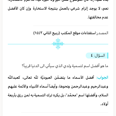
نعم، لا يوجد إلزام شرعي بالعمل بنتيجة الاستخارة وإن كان الأفضل
عدم مخالفتها.
المصدر:
استفتاءات موقع المكتب (ربیع الثاني ١٤٤٢)
السؤال:
٤
ما هو أفضل اسم لتسمية ولدي الذي سيأتي الى الدنيا قريباً؟
الجواب:
أفضل الأسماء ما يتضمّن العبوديّة للّه تعالى، كعبداللّه
وعبدالرحيم وعبدالرحمن ونحوها، وأيضاً أسماء الأنبياء والأئمة عليهم
السلام، وأفضلها اسم "محمّد"، بل يكره ترك التسمية به لمن رزق بأربعة
أولاد.