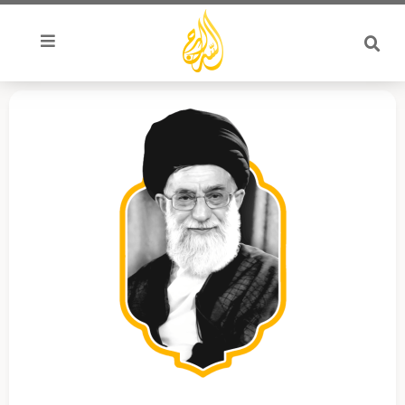
خطي
لى
لمحتوى