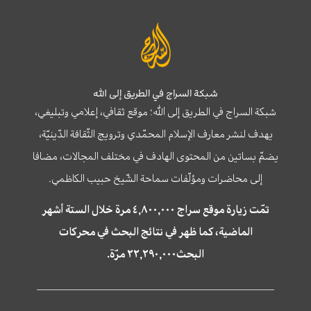
شبكة السراج في الطريق إلى الله
شبكة السراج في الطريق إلى الله؛ موقع ثقافي، إعلامي وتبليغي،
يهدف لنشر معارف الإسلام المحمّدي وترويج الثّقافة الدّينيّة،
يضمّ بساتين من المحتوى الهادف في مختلف المجالات، مضافا
إلى محاضرات ومؤلّفات سماحة الشّيخ حبيب الكاظمي.
تمّت زيارة موقع سراج ٤,٨٠٠,٠٠٠ مرة خلال الستة أشهر
الماضية، كما ظهر في نتائج البحث في محركات
البحث٢٢,٢٩٠,٠٠٠ مرّة.