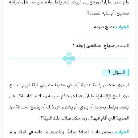
ولم تطر الطيارة، ورجع إلى البيت، ولم يفطر وأتم صيامه.. هل صيامه
صحيح، أم عليه القضاء؟
الجواب:
يصح صومه.
المصدر:
منهاج الصالحين | جلد ١
السؤال:
٦
لو نوى شخص إقامة عشرة أيام في مدينة ما، وفي ليلة اليوم التاسع
نوى قطع الإقامة إضطراراً.. فما هو حكم صيامه وصلاته القادمة؟.. هل
يقصر ويفطر بمجرد أن ينوي، أم يشترط في ذلك أن يقطع المسافة من
المدينة التي أقام فيها؟.. وما حكم صلاته تلك الليلة؟
الجواب:
يستمر باداء الصلاة تماماً، وبالصوم ما دامه في البلد ولم