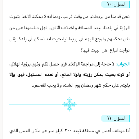
السؤال:
١٠
نحن قدمنا من بريطانيا من وقت قريب، وبما انه لا يمكننا الاخذ بثبوت
الرؤية في بلدنا، لبعد المسافة و اختلاف الافق.. فهل دللتمونا على من
نثق بحكمهم ونرجع اليهم في بريطانيا، حيث اننا نسكن في بلدة، يقل
تواجد اتباع اهل البيت فيها؟
الجواب:
لا حاجة إلى مراجعة الوكلاء. فإن حصل لكم وثوق برؤية الهلال،
أو كونه بحيث يمكن رؤيته ولولا المانع، أو لعدم المستهل، فهو، وإلا
بقيتم على حكم شهر رمضان يوم الشك، ولا يجب الفحص.
السؤال:
١١
أنا موظف أعمل في منطقة تبعد ٣٠٠ كيلو متر عن مكان العمل الذي