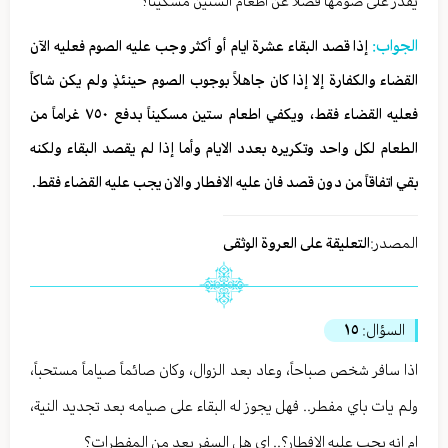
يقدر على صومها فضلاً عن اطعام الستين مسكيناً؟
الجواب:
إذا قصد البقاء عشرة ايام أو أكثر وجب عليه الصوم فعليه الآن
القضاء والكفارة إلا إذا كان جاهلاً بوجوب الصوم حينئذٍ ولم يكن شاكاً
فعليه القضاء فقط، ويكفي اطعام ستين مسكيناً بدفع ٧٥٠ غراماً من
الطعام لكل واحد وتكريره بعدد الايام وأما إذا لم يقصد البقاء ولكنه
بقي اتفاقاً من دون قصد فان عليه الافطار والان يجب عليه القضاء فقط.
المصدر:
التعليقة على العروة الوثقى
السؤال:
١٥
اذا سافر شخص صباحاً، وعاد بعد الزوال، وكان صائماً صياماً مستحباً،
ولم يات باي مفطر.. فهل يجوز له البقاء على صيامه بعد تجديد النية،
ام انه يجب عليه الافطار؟.. اي هل السفر يعد من المفطرات؟