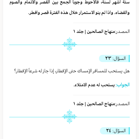
ستة اشهر لسنة، فالاحوط وجوباً الجمع بين القصر والاتمام والصوم
والقضاء. واذا لم ينو الاستمرار خلال هذه الفترة قصر وافطر.
المصدر:
منهاج الصالحين | جلد ١
السؤال:
٢٣
هل يستحب للمسافر الإمساك حتى الإفطار، إذا جاز له شرعاً الإفطار؟
الجواب:
يستحب له عدم الامتلاء.
المصدر:
منهاج الصالحين | جلد ١
السؤال:
٢٤