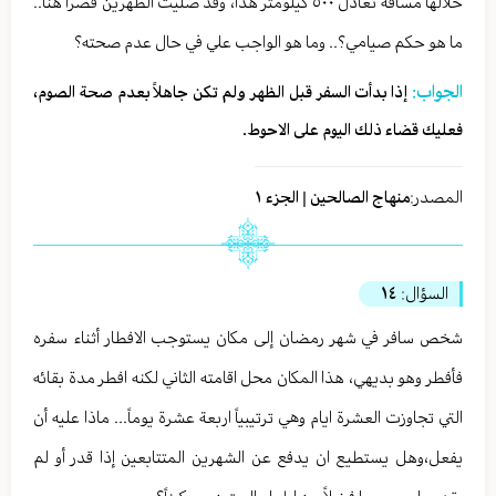
خلالها مسافة تعادل ٥٠٠ كيلومتر هذا، وقد صليت الظهرين قصراً هنا..
ما هو حكم صيامي؟.. وما هو الواجب علي في حال عدم صحته؟
الجواب:
إذا بدأت السفر قبل الظهر ولم تكن جاهلاً بعدم صحة الصوم،
فعليك قضاء ذلك اليوم على الاحوط.
المصدر:
منهاج الصالحين | الجزء ١
السؤال:
١٤
شخص سافر في شهر رمضان إلى مكان يستوجب الافطار أثناء سفره
فأفطر وهو بديهي، هذا المكان محل اقامته الثاني لكنه افطر مدة بقائه
التي تجاوزت العشرة ايام وهي ترتيبياً اربعة عشرة يوماً... ماذا عليه أن
يفعل،وهل يستطيع ان يدفع عن الشهرين المتتابعين إذا قدر أو لم