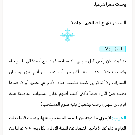
يحدث سفراً شرعياً.
المصدر:
منهاج الصالحين | جلد ١
السؤال:
٧
تذكرت الآن بأنني قبل حوالي ٢٠ سنة سافرت مع أصدقائي للسياحة،
وقضيت خلال هذا السفر أكثر من أسبوعين من أيام شهر رمضان
المبارك، ولا أتذكر إن كنت قضيت هذه الأيام في حينها أو لا. فماذا
يجب عليّ الآن؟ علماً بأنني كنت أصوم خلال السنوات الماضية عدة
أيام من شهري رجب وشعبان بنية صوم المستحب؟
الجواب:
لايجزي ما اديته من الصوم المستحب عنها، وعليك قضاء تلك
الايام واداء كفارة تأخير القضاء عن السنة الاولى، لكل يوم ٧٥٠ غراماً من