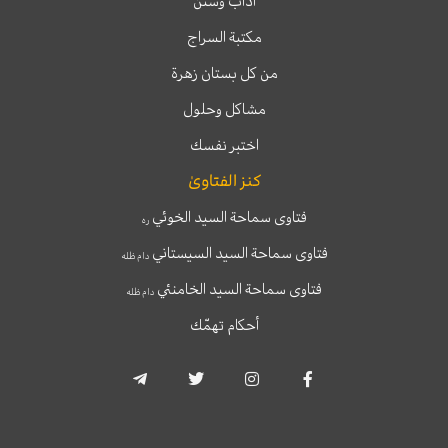
آداب وسنن
مكتبة السراج
من كل بستان زهرة
مشاكل وحلول
اختبر نفسك
كنز الفتاوىٰ
فتاوى سماحة السيد الخوئي
ره
فتاوى سماحة السيد السيستاني
دام ظله
فتاوى سماحة السيد الخامنئي
دام ظله
أحكام تهمّك
T
T
I
F
e
w
n
a
l
i
s
c
e
t
t
e
g
t
a
b
r
e
g
o
a
r
r
o