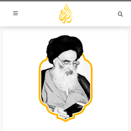
خطي
لى
لمحتوى