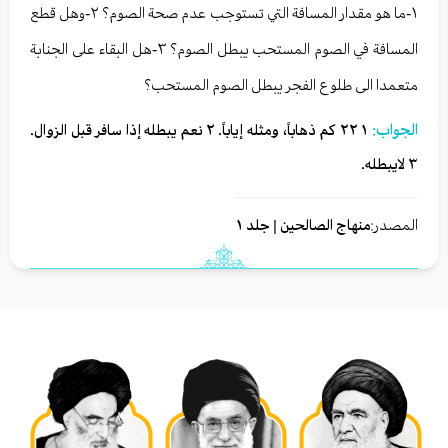
١-ما هو مقدار المسافة التي تستوجب عدم صحة الصوم؟ ٢-وهل قطع
المسافة في الصوم المستحب يبطل الصوم؟ ٣-هل البقاء على الجنابة
متعمدا الى طلوع الفجر يبطل الصوم المستحب؟
الجواب:
١ ٢٢ كم ذهاباً، ومثله إياباً. ٢ نعم يبطله إذا سافر قبل الزوال.
٣ لايبطله.
المصدر:
منهاج الصالحين | جلد ١