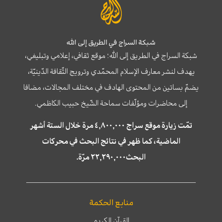
شبكة السراج في الطريق إلى الله
شبكة السراج في الطريق إلى الله؛ موقع ثقافي، إعلامي وتبليغي،
يهدف لنشر معارف الإسلام المحمّدي وترويج الثّقافة الدّينيّة،
يضمّ بساتين من المحتوى الهادف في مختلف المجالات، مضافا
إلى محاضرات ومؤلّفات سماحة الشّيخ حبيب الكاظمي.
تمّت زيارة موقع سراج ٤,٨٠٠,٠٠٠ مرة خلال الستة أشهر
الماضية، كما ظهر في نتائج البحث في محركات
البحث٢٢,٢٩٠,٠٠٠ مرّة.
منابع الحكمة
القرآن الكريم