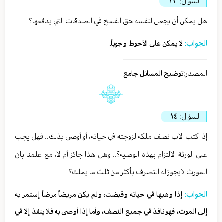
السؤال:
١٣
هل يمكن أن يجعل لنفسه حق الفسخ في الصدقات التي يدفعها؟
الجواب:
لا يمكن على الأحوط وجوباً.
المصدر:
توضيح المسائل جامع
السؤال:
١٤
إذا كتب الاب نصف ملكه لزوجته في حياته، أو أوصى بذلك.. فهل يجب
على الورثة الالتزام بهذه الوصيه؟.. وهل هذا جائز أم لا، مع علمنا بان
المورث لايجوز له التصرف بأكثر من ثلث ما يملك؟
الجواب:
إذا وهبها في حياته وقبضت، ولم يكن مريضاً مرضاً إستمر به
إلى الموت، فهو نافذ في جميع النصف، وأما إذا أوصى به فلا ينفذ إلا في