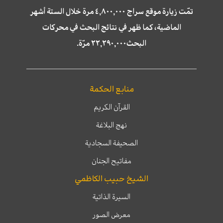
تمّت زيارة موقع سراج ٤,٨٠٠,٠٠٠ مرة خلال الستة أشهر
الماضية، كما ظهر في نتائج البحث في محركات
البحث٢٢,٢٩٠,٠٠٠ مرّة.
منابع الحكمة
القرآن الكريم
نهج البلاغة
الصحيفة السجادية
مفاتيح الجنان
الشيخ حبيب الكاظمي
السيرة الذاتية
معرض الصور