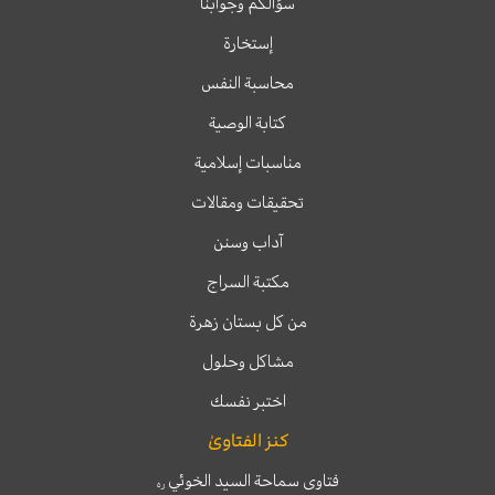
سؤالكم وجوابنا
إستخارة
محاسبة النفس
كتابة الوصية
مناسبات إسلامية
تحقيقات ومقالات
آداب وسنن
مكتبة السراج
من كل بستان زهرة
مشاكل وحلول
اختبر نفسك
كنز الفتاوىٰ
فتاوى سماحة السيد الخوئي
ره