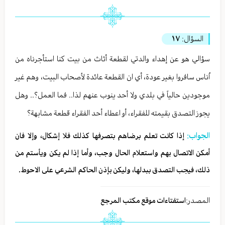
السؤال:
١٧
سؤالي هو عن إهداء والدتي لقطعة أثاث من بيت كنا استأجرناه من
اُناس سافروا بغير عودة، أي ان القطعة عائدة لأصحاب البيت، وهم غير
موجودين حالياً في بلدي ولا أحد ينوب عنهم لذا.. فما العمل؟.. وهل
يجوز التصدق بقيمته للفقراء، أو اعطاء أحد الفقراء قطعة مشابهة؟
الجواب:
إذا كانت تعلم برضاهم بتصرفها كذلك فلا إشكال، وإلا فان
أمكن الاتصال بهم واستعلام الحال وجب، وأما إذا لم يكن ويأستم من
ذلك، فيجب التصدق ببدلها، وليكن بإذن الحاكم الشرعي على الاحوط.
المصدر:
استفتاءات موقع مكتب المرجع