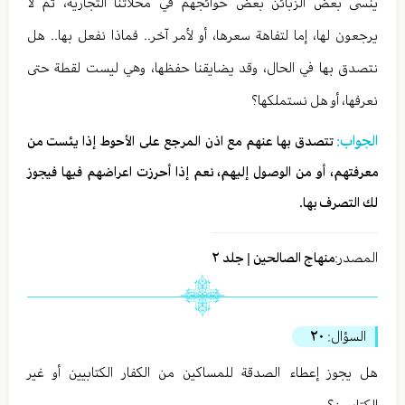
ينسى بعض الزبائن بعض حوائجهم في محلاتنا التجارية، ثم لا
يرجعون لها، إما لتفاهة سعرها، أو لأمر آخر.. فماذا نفعل بها.. هل
نتصدق بها في الحال، وقد يضايقنا حفظها، وهي ليست لقطة حتى
نعرفها، أو هل نستملكها؟
الجواب:
تتصدق بها عنهم مع اذن المرجع على الأحوط إذا يئست من
معرفتهم، أو من الوصول إليهم، نعم إذا أحرزت اعراضهم فيها فيجوز
لك التصرف بها.
المصدر:
منهاج الصالحين | جلد ٢
السؤال:
٢٠
هل يجوز إعطاء الصدقة للمساكين من الكفار الكتابيين أو غير
الكتابيين؟