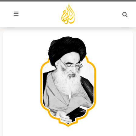
خطي
لى
لمحتوى