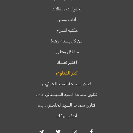
تحقيقات ومقالات
آداب وسنن
مكتبة السراج
من كل بستان زهرة
مشاكل وحلول
اختبر نفسك
كنز الفتاوىٰ
فتاوى سماحة السيد الخوئي
ره
فتاوى سماحة السيد السيستاني
دام ظله
فتاوى سماحة السيد الخامنئي
دام ظله
أحكام تهمّك
T
T
I
F
e
w
n
a
l
i
s
c