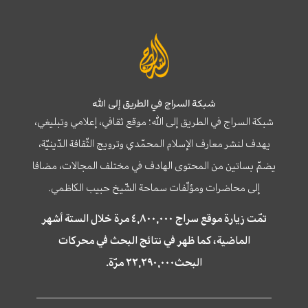
شبكة السراج في الطريق إلى الله
شبكة السراج في الطريق إلى الله؛ موقع ثقافي، إعلامي وتبليغي،
يهدف لنشر معارف الإسلام المحمّدي وترويج الثّقافة الدّينيّة،
يضمّ بساتين من المحتوى الهادف في مختلف المجالات، مضافا
إلى محاضرات ومؤلّفات سماحة الشّيخ حبيب الكاظمي.
تمّت زيارة موقع سراج ٤,٨٠٠,٠٠٠ مرة خلال الستة أشهر
الماضية، كما ظهر في نتائج البحث في محركات
البحث٢٢,٢٩٠,٠٠٠ مرّة.