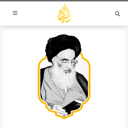
خطي
لى
لمحتوى