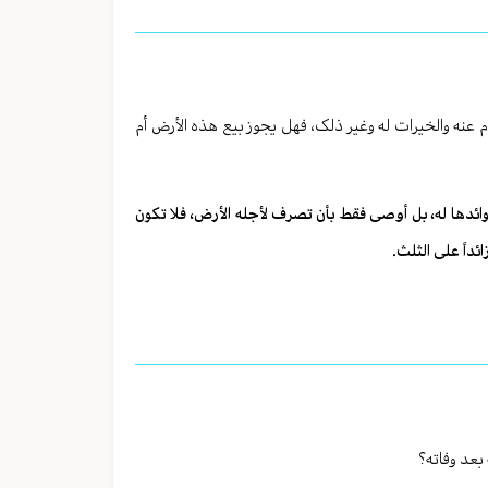
نه والخیرات له وغیر ذلک، فهل یجوز بیع هذه الأرض أم
عوائدها له، بل أوصی فقط بأن تصرف لأجله الأرض، فلا تکون
داً علی الثلث.
بعد وفاته؟