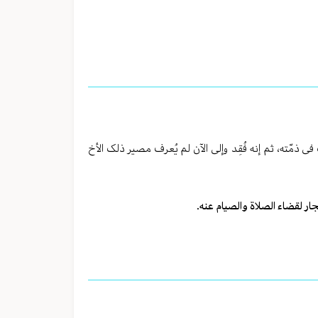
ذمّته، ثم إنه فُقِد وإلی الآن لم یُعرف مصیر ذلک الأخ
ار لقضاء الصلاة والصیام عنه.