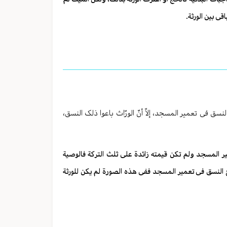
ی بین الورثة.
فی تعمیر المسجد، إلاّ أنّ الورّاث باعوا ذلک النسق،
ر المسجد ولم تکن قیمته زائدة علی ثلث الترکة فالوصیة
ع النسق فی تعمیر المسجد ففی هذه الصورة لم یکن للورثة