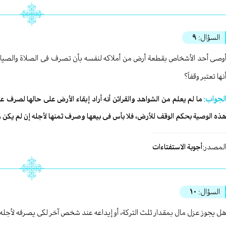
السؤال:
٩
وصی أحد الأشخاص بقطعة أرض من أملاکه لنفسه بأن تصرف فی الصلاة والصیام ع
نها تعتبر وقفاً؟
لجواب:
ما لم یعلم من الشواهد والقرائن أنه أراد إبقاء الأرض علی حالها لصرف 
ذه الوصیة بحکم الوقف للأرض، فلا بأس فی بیعها وصرف ثمنها لأجله إن لم یکن زائ
لمصدر:
أجوبة الاستفتاءات
السؤال:
١٠
ل یجوز عزل مال بمقدار ثلث الترکة، أو إیداعه عند شخص آخر لکی یصرفه لأجله 