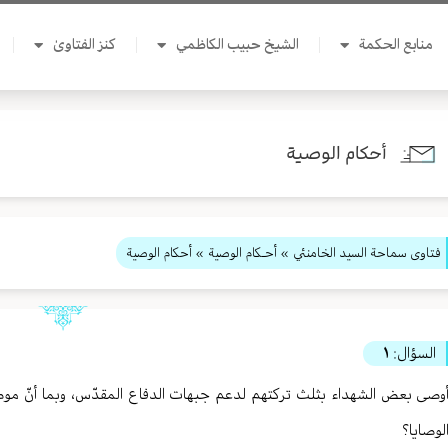
منابع الحكمة
الشيخ حبيب الكاظمي
كنز الفتاوىٰ
أحكام الوصية
فتاوى سماحة السيد الخامنئي
»
أحـكام الوصية
» أحكام الوصية
السؤال:
١
وصی بعض الشهداء بثلث ترکتهم لدعم جبهات الدفاع المقدّس، وبما أنّ موض
لوصایا؟