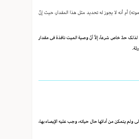
) أم أنه لا یجوز له تحدید مثل هذا المقدار، حیث إنّ
لک حدّ خاص شرعاً، إلاّ أنّ وصیة المیت نافذة فی مقدار
ثة.
لی ولم یتمکن من أدائها حال حیاته، وجب علیه الإیصاء بها،