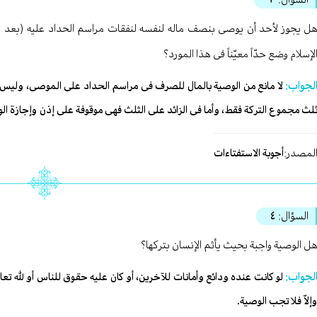
ل یجوز لأحد أن یوصی بنصف ماله لنفسه لنفقات مراسم الحداد علیه (بعد موته
لإسلام وضع حدّاً معیّناً فی هذا المورد؟
لجواب:
لا مانع من الوصیة بالمال للصرف فی مراسم الحداد علی الموصی، ولیس لذ
لث مجموع الترکة فقط، وأما فی الزائد علی الثلث فهی موقوفة علی إذن وإجازة الور
لمصدر:
أجوبة الاستفتاءات
السؤال:
٤
ل الوصیة واجبة بحیث یأثم الإنسان بترکها؟
لجواب:
لو کانت عنده ودائع وأمانات للآخرین، أو کان علیه حقوق للناس أو لله تعا
إلاّ فلا تجب الوصیة.