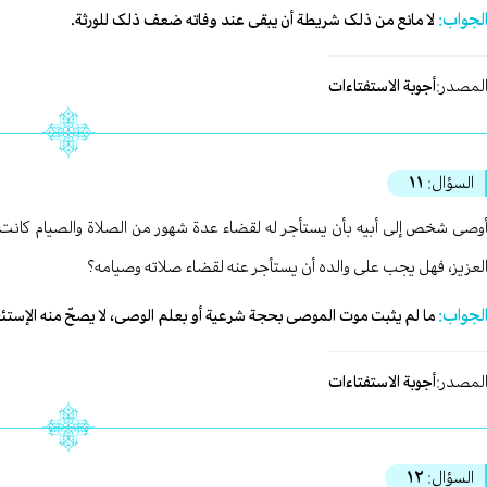
لجواب:
لا مانع من ذلک شریطة أن یبقی عند وفاته ضعف ذلک للورثة.
لمصدر:
أجوبة الاستفتاءات
السؤال:
١١
وصی شخص إلی أبیه بأن یستأجر له لقضاء عدة شهور من الصلاة والصیام کانت فی 
لعزیز، فهل یجب علی والده أن یستأجر عنه لقضاء صلاته وصیامه؟
لجواب:
ما لم یثبت موت الموصی بحجة شرعیة أو بعلم الوصی، لا یصحّ منه الإستئج
لمصدر:
أجوبة الاستفتاءات
السؤال:
١٢