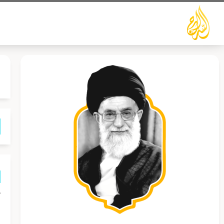
خطي
لى
لمحتوى
أ
ا