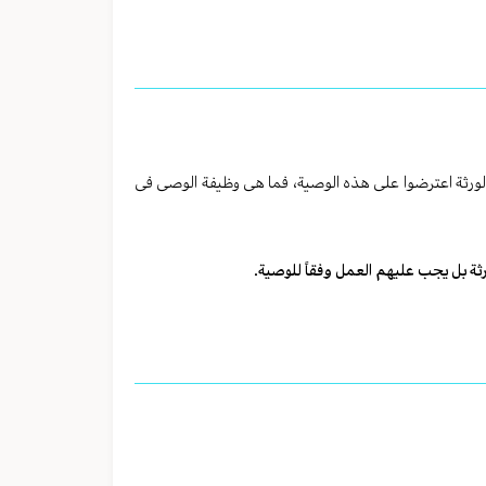
ر الورثة اعترضوا علی هذه الوصیة، فما هی وظیفة الوصی فی
رثة بل یجب علیهم العمل وفقاً للوصیة.