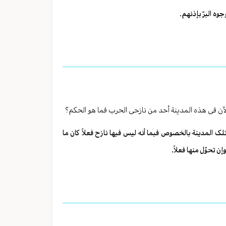
وه البرّ بإذنهم.
لآن فی هذه المدینة أحد من نازحی الحرب فما هو الحکم؟
ک المدینة بالخصوص فبما أنه لیس فیها نازح فعلاً کان ما
ن تحوّل منها فعلاً.