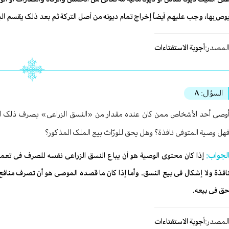
وصِ بها، وجب علیهم أیضاً إخراج تمام دیونه من أصل الترکة ثم بعد ذلک یقسم الباق
لمصدر:
أجوبة الاستفتاءات
السؤال:
٨
وصی أحد الأشخاص ممن کان عنده مقدار من «النسق الزراعی» بصرف ذلک النسق 
هل وصیة المتوفی نافذة؟ وهل یحق للورّاث بیع الملک المذکور؟
لجواب:
إذا کان محتوی الوصیة هو أن یباع النسق الزراعی نفسه للصرف فی تعمی
افذة ولا إشکال فی بیع النسق. وأما إذا کان ما قصده الموصی هو أن تصرف مناف
ق فی بیعه.
لمصدر:
أجوبة الاستفتاءات