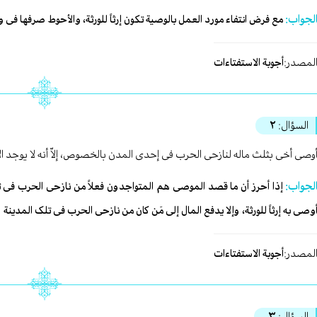
لجواب:
مع فرض انتفاء مورد العمل بالوصیة تکون إرثاً للورثة، والأحوط صرفها فی وج
لمصدر:
أجوبة الاستفتاءات
السؤال:
٢
وصی أخی بثلث ماله لنازحی الحرب فی إحدی المدن بالخصوص، إلاّ أنه لا یوجد ا
لجواب:
إذا أحرز أن ما قصد الموصی هم المتواجدون فعلاً من نازحی الحرب فی تل
وصی به إرثاً للورثة، وإلا یدفع المال إلی مَن کان من نازحی الحرب فی تلک المدینة وإ
لمصدر:
أجوبة الاستفتاءات
السؤال:
٣