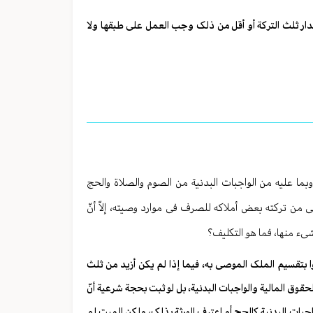
دار ثلث الترکة أو أقل من ذلک وجب العمل علی طبقها ولا
ما علیه من الواجبات البدنیة من الصوم والصلاة والحج
ی من ترکته بعض أملاکه للصرف فی موارد وصیته، إلاّ أنّ
یء منها، فما هو التکلیف؟
ا بتقسیم الملک الموصی به، فیما إذا لم یکن أزید من ثلث
وق المالیة والواجبات البدنیة، بل لو ثبت بحجة شرعیة أنّ
لواجبات البدنیة کالحج أو اعترف الورثة بذلک، ولکن المیت لم