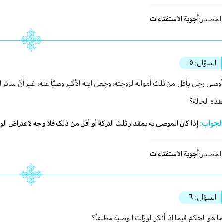
لمصدر:
أجوبة الاستفتاءات
السؤال:
٥
وصی رجل بأقل من ثلث أمواله لزوجته، وجعل ابنه الأکبر وصیّاً عنه، غیر أنّ سائ
ذه الحالة؟
لجواب:
إذا کان الموصی به بمقدار ثلث الترکة أو أقل من ذلک فلا وجه لاعتراض الو
لمصدر:
أجوبة الاستفتاءات
السؤال:
٦
ا هو الحکم فیما إذا أنکر الورّاث الوصیة مطلقاً؟