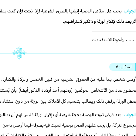
لجواب:
یجب علی مدّعی الوصیة إثباتها بالطرق الشرعیة فإذا ثبتت فإن کانت بمق
ثر بعد ذلک لإنکار الورثة ولا تأثیر لاعتراضهم.
لمصدر:
أجوبة الاستفتاءات
السؤال:
٧
وصی شخص بما علیه من الحقوق الشرعیة من قبیل الخمس والزکاة والکفارة، وب
حضور عدد من الأشخاص الموثَّقین (ومنهم أحد أولاده الذکور أیضاً) بأن یُستثن
عض الورثة یرفض ذلک ویطالب بتقسیم کل الأملاک بین الورثة من دون استثناء ش
لجواب:
بعد فرض ثبوت الوصیة بحجة شرعیة أو بإقرار الورثة فلیس لهم أن یطالبو
جموع الترکة، بل یجب علیهم العمل بوصیة المیت فیه بصرفه فیما أوصی به من الحق
لی المیت دیوناً للناس أو دیوناً مالیة لله تعالی من الخمس والزکاة والکفارات أو ا