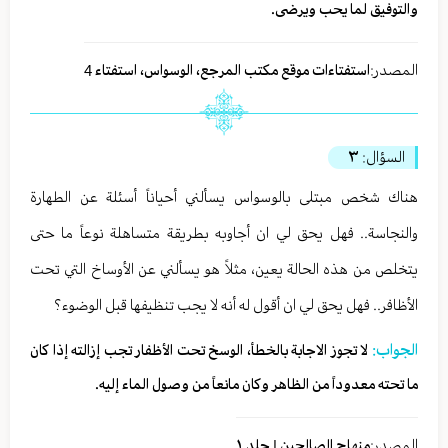
والتوفيق لما يحب ويرضى.
المصدر:
استفتاءات موقع مكتب المرجع، الوسواس، استفتاء 4
السؤال:
٣
هناك شخص مبتلى بالوسواس يسألني أحياناً أسئلة عن الطهارة
والنجاسة.. فهل يحق لي ان أجاوبه بطريقة متساهلة نوعاً ما حتى
يتخلص من هذه الحالة يعين، مثلاً هو يسألني عن الأوساخ التي تحت
الأظافر.. فهل يحق لي ان أقول له أنه لا يجب تنظيفها قبل الوضوء؟
الجواب:
لا تجوز الاجابة بالخطأ، الوسخ تحت الأظفار تجب إزالته إذا كان
ما تحته معدوداً من الظاهر وكان مانعاً من وصول الماء إليه.
المصدر:
منهاج الصالحين | جلد ١