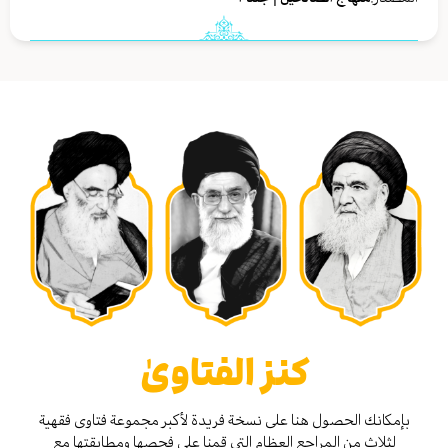
كنز الفتاوىٰ
بإمكانك الحصول هنا على نسخة فريدة لأكبر مجموعة فتاوى فقهية
لثلاث من المراجع العظام التي قمنا على فحصها ومطابقتها مع