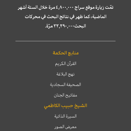
تمّت زيارة موقع سراج ٤,٨٠٠,٠٠٠ مرة خلال الستة أشهر
الماضية، كما ظهر في نتائج البحث في محركات
البحث٢٢,٢٩٠,٠٠٠ مرّة.
منابع الحكمة
القرآن الكريم
نهج البلاغة
الصحيفة السجادية
مفاتيح الجنان
الشيخ حبيب الكاظمي
السيرة الذاتية
معرض الصور