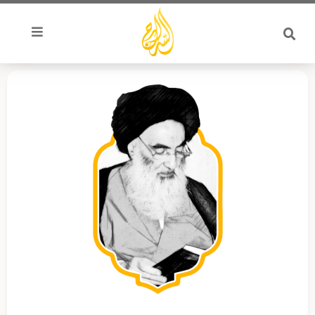
خطي
لى
لمحتوى