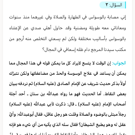
السؤال:
٢
إني مصابة بالوسواس في الطهارة والصلاة وفي غيرهما منذ سنوات
ومعاناتي معه طويلة ومضنية وقد حاول أهلي صدي عن الإعتناء
بالوسواس بأساليب مختلفة ولكن لم يسعني التخلص منه أرجو من
مكتب سيدنا المرجع دام ظله إسعافي في المجال؟
الجواب:
إن الوقت لا يتسع لايراد كل ما يمكن قوله في هذا المجال مما
يمكن أن يساعد في علاج الوسوسة والحدّ من مضاعفاتها ولكن نتبرّك
أولاً بذكر حديث شريف عن الإمام الصادق (عليه السلام) ثم نردفه ببيان
بعض النقاط. أما الحديث فهو ما رواه عبدالله بن سنان ـ أحد أجلة
أصحاب الإمام (عليه السلام) ـ قال: ذكرت لأبي عبدالله (عليه السلام)
رجلاً مبتلى بالوضوء والصلاة وقلت هو رجل عاقل، فقال أبوعبدالله: وأيّ
عقل له وهو يطيع الشيطان؟ فقال سله الذي يأتيه من أي شيء هو فإنه
يقول لك من عمل الشيطان. وأما النقاط التي يهمّنا إيرادها فهي: ١ ـ إنّ