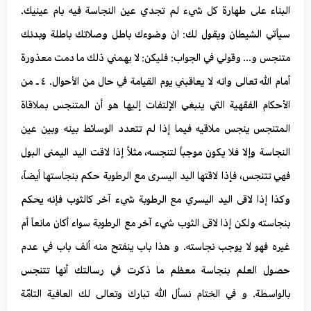
البناء على طهارة كل شيء لم تجدي عين النجاسة فيه بام عينيك.
سيأتي الشيطان ويقول لك: ان وضوءك باطل وصلاتك باطلة وبدنك
متنجس و... وقولي في الجواب: فليكن: لا يهمني ذلك ما دمت معذورة
أمام الله تعالى وانه لا يعاقبني يوم القيامة في حال من الأحوال. ٤ ـ من
الأحكام الفقهية التي ينبغي الإلتفات إليها هو أن المتنجس بملاقاة
المتنجس ينجس ملاقيه فيما إذا لم تتعدد الوسائط بينه وبين عين
النجاسة وإلا فلا يكون موجباً لتنجسه، مثلاً إذا لاقت اليد اليمنى البول
فهي تتنجس، فإذا لاقتها اليد اليسرى مع الرطوبة حكم بنجاستها أيضاً،
وكذا إذا لاقى اليد اليسري مع الرطوبة شيء آخر كالثوب فإنه يحكم
بنجاسته ولكن إذا لاقى الثوب شيء آخر مع الرطوبة سواء أكان مانعاً أم
غيره فهو لا يوجب نجاسته. و هذا باب ينفتح منه ألف باب في عدم
حصول العلم بنجاسة معظم ما ذكرت في رسالتك أنها تتنجس
بالواسطة. و في الختام نسأل الله تبارك وتعالى لك العافية التامّة