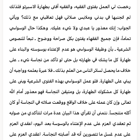
رخصت لي العمل بفتوى الفقيه، والفقيه أفتى بطهارة الاسبرتو فلذلك
لم اتجنبها في بدني وملابس صلاتي فهل تعاقبني مع ذلك؟ ويأتي
الجواب: إنك معذور يا عبدي ولا شيء عليك. وهكذا حال الوسواسي
تماماً، فإن جميع الفقهاء يفتون بكل صراحة ووضوح ـ تبعاً للنصوص
الشرعية ـ بأن وظيفة الوسواسي هو عدم الإعتناء بوسوسته والبناء على
طهارة كل ما يشك في طهارته بل حتى لو تأكد من نجاسة شيء ـ على
خلاف ما يحصل لسائر الناس من العلم بذلك ـ فلا عبرة بعلمه وواجبه أن
يبني على الطهارة. فلو عمل الوسواسي بهذه الفتوى الشرعية وبنى على
طهارة كل مشكوك الطهارة، بل ومتيقن النجاسة فهو معذور أمام الله
تعالى وإن كان عمله على خلاف الواقع ووقعت صلاته في النجاسة أو كان
أكله متنجساً. نتمنى أن تقرأي هذا البيان عدة مرات لتتأكدي من صوابه
ثم تعقدي العزم على عدم الإعتناء بالوسوسة بعد اليوم، اعقدي العزم
على عدم غسل ما تتصورين أنه قد أصابته النجاسة. اعقدي العزم على