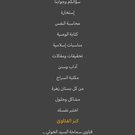
سؤالكم وجوابنا
إستخارة
محاسبة النفس
كتابة الوصية
مناسبات إسلامية
تحقيقات ومقالات
آداب وسنن
مكتبة السراج
من كل بستان زهرة
مشاكل وحلول
اختبر نفسك
كنز الفتاوىٰ
فتاوى سماحة السيد الخوئي
ره