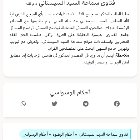
فتاوى سماحة السيد السيستاني
دام ظله
نظرا للطلب المتكرر تم جمع آلاف الاستفتاءات حسب رأي المرجع الديني آية
الله العظمى السيد السيستاني مد ظله العالي، وتم تطبيقها مع المصادر
الرئيسية: منهاج الصالحين، المسائل المنتخبة، توضيح المسائل، توضيح المسائل
جامع، الفتاوى الميسرة، التعليقة على العروة الوثقى، مناسك الحج، الفقه
للمغتربين واستفتاءات موقع سماحة السيد السيستاني.. وتعرض مع تبويب
وفهرس جامع لتسهيل البحث على المتصفحين الكرام.
ملاحظة
: ليعلم أن ما ورد في المصدر المذكور في هامش الإجابات إما مطابق
لمتن الجواب او مصدر لتوثيقه.
أحكام الوسواسي
فتاوى سماحة السيد السيستاني
»
أحكام الوضوء
» أحكام الوسواسي