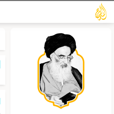
خطي
لى
لمحتوى
م
إ