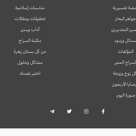
ضة تفسيرية
مناسبات إسلامية
جواهر البحار
تحقيقات ومقالات
ير المتدبرين
آداب وسنن
سائل وردود
مكتبة السراج
المؤلفات
من كل بستان زهرة
لسراج المنير
مشاكل وحلول
ل زوج وزوجة
اختبر نفسك
وصايا الأربعون
صورة اليوم
T
T
I
F
e
w
n
a
l
i
s
c
e
t
t
e
g
t
a
b
r
e
g
o
a
r
r
o