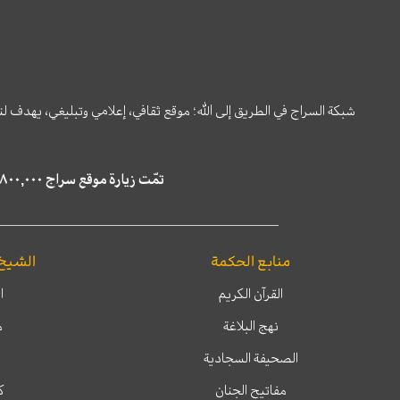
شبكة السراج في الطريق إلى الله؛ موقع ثقافي، إعلامي وتبليغي، يهدف ل
تمّت زيارة موقع سراج ٤,٨٠٠,٠٠٠ مرة خلال الستة أشهر الماضية، كما ظهر في نتائج البحث في محركات البحث٢٢,٢٩٠,٠٠٠ مرّة.
منابع الحكمة
الشيخ
القرآن الكريم
ا
نهج البلاغة
م
الصحيفة السجادية
مفاتيح الجنان
ك