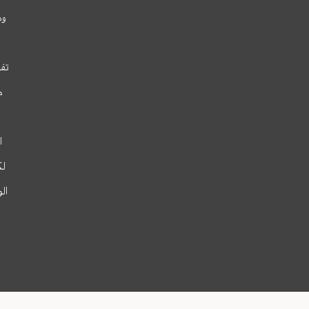
وم
تفس
م
ا
لك
ال