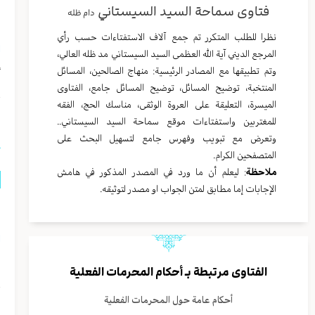
فتاوى سماحة السيد السيستاني
دام ظله
ا
نظرا للطلب المتكرر تم جمع آلاف الاستفتاءات حسب رأي
ا
المرجع الديني آية الله العظمى السيد السيستاني مد ظله العالي،
وتم تطبيقها مع المصادر الرئيسية: منهاج الصالحين، المسائل
أ
المنتخبة، توضيح المسائل، توضيح المسائل جامع، الفتاوى
الميسرة، التعليقة على العروة الوثقى، مناسك الحج، الفقه
ا
للمغتربين واستفتاءات موقع سماحة السيد السيستاني..
وتعرض مع تبويب وفهرس جامع لتسهيل البحث على
المتصفحين الكرام.
ملاحظة
: ليعلم أن ما ورد في المصدر المذكور في هامش
الإجابات إما مطابق لمتن الجواب او مصدر لتوثيقه.
ش
ا
و
الفتاوى مرتبطة بـ
أحكام المحرمات الفعلية
أحكام عامة حول المحرمات الفعلية
ا