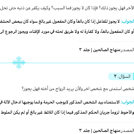
لآخر فهل يجوز ذلك؟ فإذا كان لا يجوز فما السبب؟ وكيف يكفر عن ذنبه حتى تحل 
لجواب:
لا يجوز للفاعل إذا كان بالغاً وكان المفعول غير بالغ سواء كان ببعض الحشف
و كان المفعول بالغاً، ولا كفارة له ولا طريق لحله في مورد الإفتاء، ويجوز الرجوع الى
لمصدر:
منهاج الصالحين | جلد ٣
السؤال:
٢
خص استمنى مع شخص اخر والأن يريد الزواج من أخته فهل يجوز؟
لجواب:
الاستمناء بيد الشخص المذكور لايوجب الحرمة وانما يوجبها ادخال الألة في ا
الأحوط لزوماً جريان الحكم المذكور فيما إذا كان اللائط غير بالغ أو لم يكن الملو
لمصدر:
منهاج الصالحين | جلد ٣