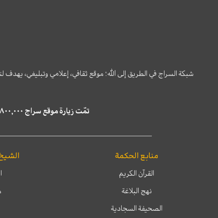
شبكة السراج في الطريق إلى الله؛ موقع ثقافي، إعلامي وتبليغي، يهدف ل
تمّت زيارة موقع سراج ٤,٨٠٠,٠٠٠ مرة خلال الستة أشهر الماضية، كما ظهر في نتائج البحث في محركات البحث٢٢,٢٩٠,٠٠٠ مرّة.
منابع الحكمة
الشيخ
القرآن الكريم
ا
نهج البلاغة
م
الصحيفة السجادية