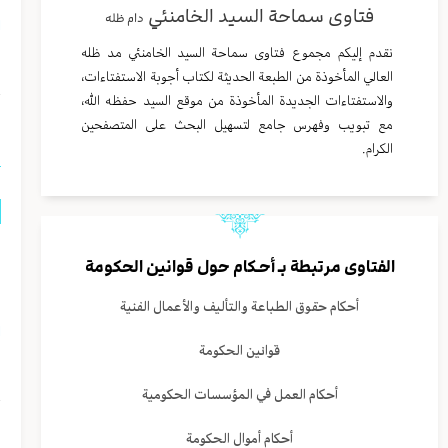
فتاوى سماحة السيد الخامنئي
دام ظله
ا
نقدم إليكم مجموع فتاوى سماحة السيد الخامنئي مد ظله
ا
العالي المأخوذة من الطبعة الحديثة لكتاب أجوبة الاستفتاءات،
والاستفتاءات الجديدة المأخوذة من موقع السيد حفظه الله،
ا
مع تبويب وفهرس جامع لتسهيل البحث على المتصفحين
الكرام.
ی
الفتاوى مرتبطة بـ
أحـكام حول قوانين الحكومة
ا
أحكام حقوق الطباعة والتألیف والأعمال الفنیة
ا
قوانين الحکومة
ل
أحكام العمل في المؤسسات الحكومية
ا
أحكام أموال الحکومة