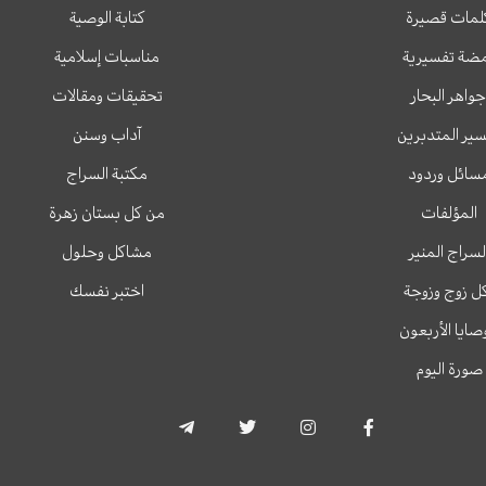
لمات قصيرة
كتابة الوصية
ضة تفسيرية
مناسبات إسلامية
جواهر البحار
تحقيقات ومقالات
ير المتدبرين
آداب وسنن
سائل وردود
مكتبة السراج
المؤلفات
من كل بستان زهرة
لسراج المنير
مشاكل وحلول
ل زوج وزوجة
اختبر نفسك
وصايا الأربعون
صورة اليوم
T
T
I
F
e
w
n
a
l
i
s
c
e
t
t
e
g
t
a
b
r
e
g
o