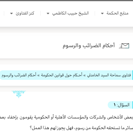
منابع الحكمة
الشيخ حبيب الكاظمي
كنز الفتاوىٰ
أحكام الضرائب والرسوم
فتاوى سماحة السيد الخامنئي
»
أحـكام حول قوانين الحكومة
» أحكام الضرائب والرسوم
السؤال:
١
عض الأشخاص والشرکات والمؤسسات الأهلیة أو الحکومیة یقومون بإخفاء بعض ا
ائر ما تستحقه الحکومة من رسوم، فهل یجوز لهم هذا العمل؟