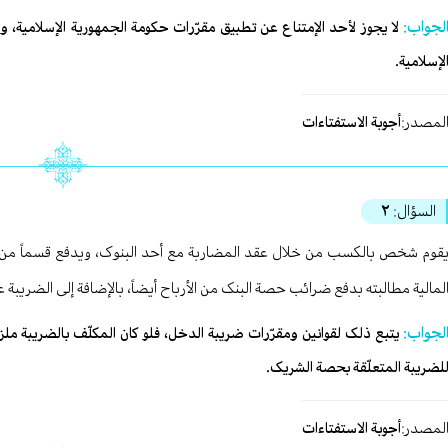
لجواب:
لا یجوز لأحد الإمتناع عن تطبیق مقرّرات حکومة الجمهوریة الإسلامیة، و
لإسلامیة.
لمصدر:
أجوبة الاستفتاءات
السؤال:
٢
قوم شخص بالکسب من خلال عقد المضاربة مع أحد البنوک، ویدفع قسماً من الأر
لمالیة مطالبته بدفع ضرائب حصة البنک من الأرباح أیضاً، بالإضافة إلی الضریبة
لجواب:
یتبع ذلک لقوانین ومقرّرات ضریبة الدخل، فلو کان المکلّف بالضریبة ملز
لضریبة المتعلّقة بحصة الشریک.
لمصدر:
أجوبة الاستفتاءات