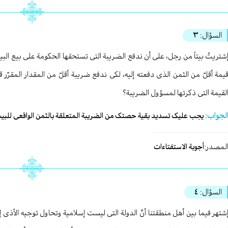
السؤال:
٣
شتریتُ بیتاً من رجل، علی أن ندفع الضریبة التی تستحقها الحکومة علی بیع الب
یمة أقلّ من الثمن الذی دفعته إلیه، لکی ندفع ضریبة أقلّ من المقدار المقرّر 
لقیمة التی ذکرتها لمسؤول الضریبة؟
لجواب:
یجب علیک تسدید بقیة حصتک من الضریبة المتعلقة بالثمن الواقعی للبی
لمصدر:
أجوبة الاستفتاءات
السؤال:
٤
شتهر فیما بین أهل منطقتنا أنّ الدولة التی لیست إسلامیة وتحاول توجیه الأذی إل