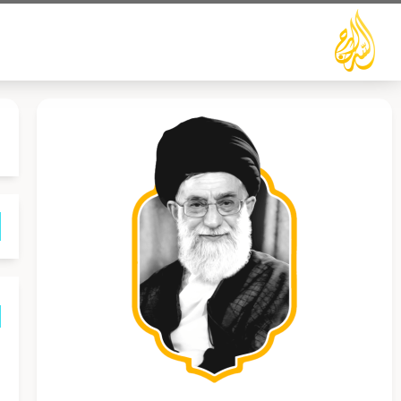
خطي
لى
لمحتوى
ب
س