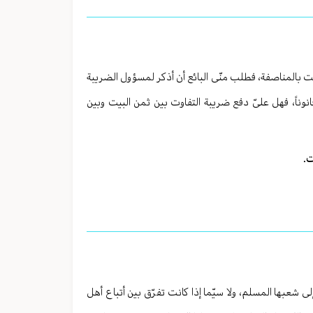
یت بالمناصفة، فطلب منّی البائع أن أذکر لمسؤول الضریبة
قانوناً، فهل علیّ دفع ضریبة التفاوت بین ثمن البیت وبین
ت.
ی شعبها المسلم، ولا سیّما إذا کانت تفرّق بین أتباع أهل