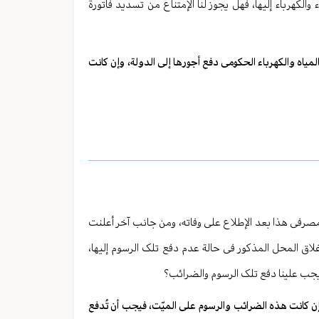
الکهرباء إلیها، فهل یجوز لنا الإمتناع من تسدید فاتورة
میاه والکهرباء الحکومی دفع أجورها إلی الدولة، وإن کانت
لمصرفی هذا بعد الإطلاع علی وفاته، ومن جانب آخر أعلنت
 إغلاق المحل المذکور فی حالة عدم دفع تلک الرسوم إلیها،
 یجب علینا دفع تلک الرسوم والضرائب؟
فإن کانت هذه الضرائب والرسوم علی المیّت، فیجب أن تُدفع