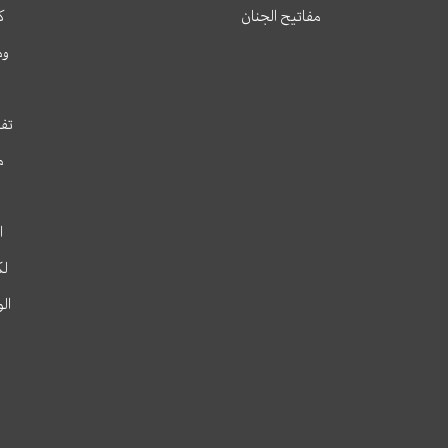
مفاتيح الجنان
ك
وم
تفس
م
ا
لك
ال