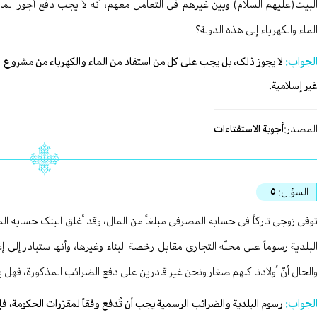
لبیت(علیهم السلام) وبین غیرهم فی التعامل معهم، أنه لا یجب دفع أجور الماء و
لماء والکهرباء إلی هذه الدولة؟
لجواب:
لا یجوز ذلک، بل یجب علی کل من استفاد من الماء والکهرباء من مشروع ال
یر إسلامیة.
لمصدر:
أجوبة الاستفتاءات
السؤال:
٥
وفی زوجی تارکاً فی حسابه المصرفی مبلغاً من المال، وقد أغلق البنک حسابه ا
لبلدیة رسوماً علی محلّه التجاری مقابل رخصة البناء وغیرها، وأنها ستبادر إلی
الحال أنّ أولادنا کلهم صغار ونحن غیر قادرین علی دفع الضرائب المذکورة، فهل
لجواب:
رسوم البلدیة والضرائب الرسمیة یجب أن تُدفع وفقاً لمقرّرات الحکومة، 