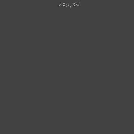
أحكام تهمّك