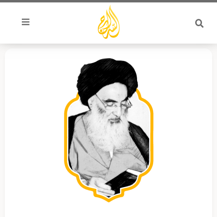
خطي
لى
لمحتوى