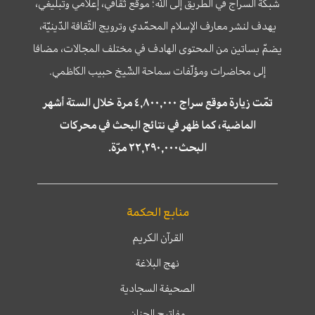
شبكة السراج في الطريق إلى الله؛ موقع ثقافي، إعلامي وتبليغي،
يهدف لنشر معارف الإسلام المحمّدي وترويج الثّقافة الدّينيّة،
يضمّ بساتين من المحتوى الهادف في مختلف المجالات، مضافا
إلى محاضرات ومؤلّفات سماحة الشّيخ حبيب الكاظمي.
تمّت زيارة موقع سراج ٤,٨٠٠,٠٠٠ مرة خلال الستة أشهر
الماضية، كما ظهر في نتائج البحث في محركات
البحث٢٢,٢٩٠,٠٠٠ مرّة.
منابع الحكمة
القرآن الكريم
نهج البلاغة
الصحيفة السجادية
مفاتيح الجنان