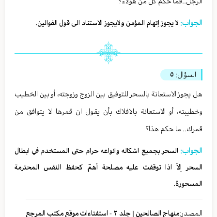
الرجل..فما حكم كل من هؤلاء؟
الجواب:
لا يجوز إتهام المؤمن ولايجوز الاستناد الى قول الفوالين.
السؤال:
٥
هل يجوز الاستعانة بالسحر للتوفيق بين الزوج وزوجته، أو بين الخطيب
وخطيبته، أو الاستعانة بالافلاك بأن يقول ان قمرها لا يتوافق من
قمرك.. ما حكم هذا؟
الجواب:
السحر بجميع اشكاله وانواعه حرام حتى المستخدم في ابطال
السحر اِلاّ اذا توقفت عليه مصلحة أهمّ كحفظ النفس المحترمة
المسحورة.‏
المصدر:
منهاج الصالحين | جلد ٢ - استفتاءات موقع مكتب المرجع