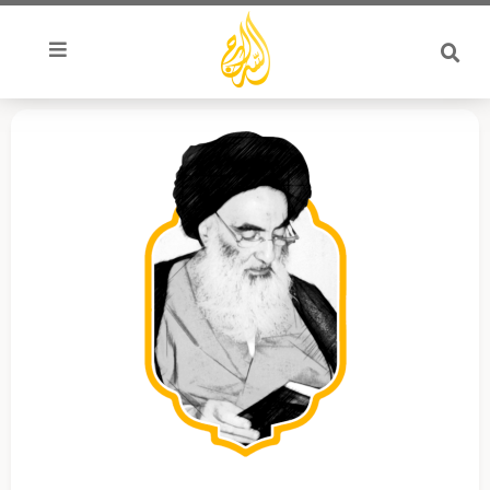
خطي
لى
لمحتوى