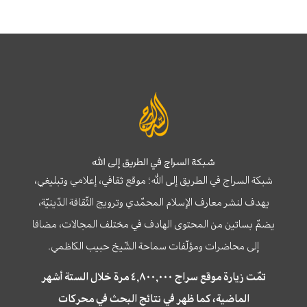
شبكة السراج في الطريق إلى الله
شبكة السراج في الطريق إلى الله؛ موقع ثقافي، إعلامي وتبليغي،
يهدف لنشر معارف الإسلام المحمّدي وترويج الثّقافة الدّينيّة،
يضمّ بساتين من المحتوى الهادف في مختلف المجالات، مضافا
إلى محاضرات ومؤلّفات سماحة الشّيخ حبيب الكاظمي.
تمّت زيارة موقع سراج ٤,٨٠٠,٠٠٠ مرة خلال الستة أشهر
الماضية، كما ظهر في نتائج البحث في محركات