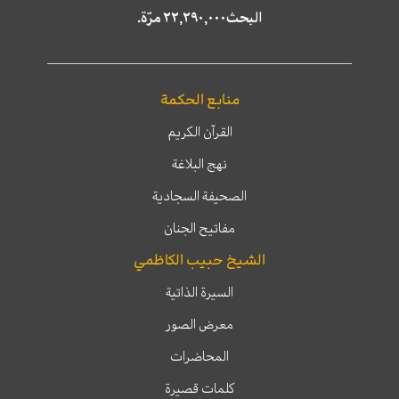
البحث٢٢,٢٩٠,٠٠٠ مرّة.
منابع الحكمة
القرآن الكريم
نهج البلاغة
الصحيفة السجادية
مفاتيح الجنان
الشيخ حبيب الكاظمي
السيرة الذاتية
معرض الصور
المحاضرات
كلمات قصيرة