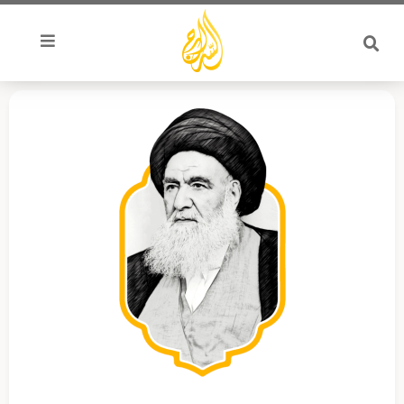
خطي
لى
لمحتوى