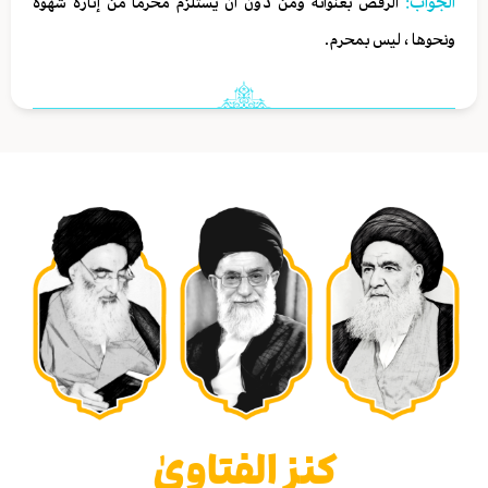
الجواب:
الرقص بعنوانه ومن دون أن يستلزم محرما من إثارة شهوة
ونحوها ، ليس بمحرم.
كنز الفتاوىٰ