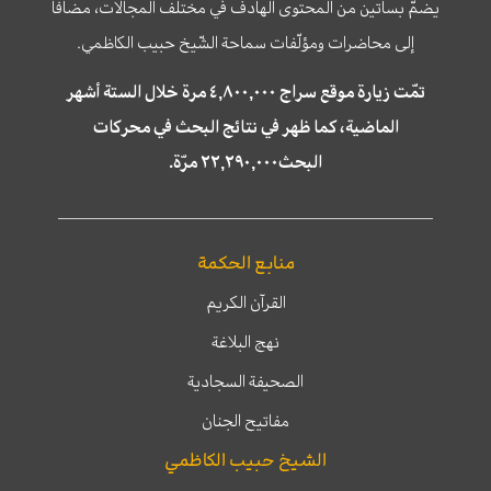
يضمّ بساتين من المحتوى الهادف في مختلف المجالات، مضافا
إلى محاضرات ومؤلّفات سماحة الشّيخ حبيب الكاظمي.
تمّت زيارة موقع سراج ٤,٨٠٠,٠٠٠ مرة خلال الستة أشهر
الماضية، كما ظهر في نتائج البحث في محركات
البحث٢٢,٢٩٠,٠٠٠ مرّة.
منابع الحكمة
القرآن الكريم
نهج البلاغة
الصحيفة السجادية
مفاتيح الجنان
الشيخ حبيب الكاظمي