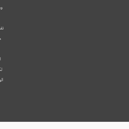
وم
تفس
م
ا
لك
ال