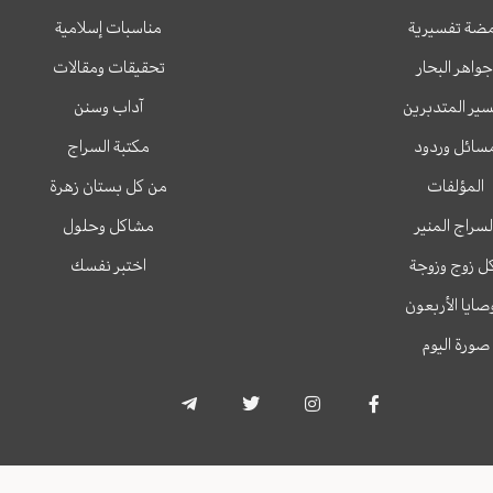
ضة تفسيرية
مناسبات إسلامية
جواهر البحار
تحقيقات ومقالات
ير المتدبرين
آداب وسنن
سائل وردود
مكتبة السراج
المؤلفات
من كل بستان زهرة
لسراج المنير
مشاكل وحلول
ل زوج وزوجة
اختبر نفسك
وصايا الأربعون
صورة اليوم
T
T
I
F
e
w
n
a
l
i
s
c
e
t
t
e
g
t
a
b
r
e
g
o
a
r
r
o