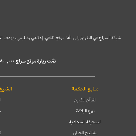
شبكة السراج في الطريق إلى الله؛ موقع ثقافي، إعلامي وتبليغي، يهدف ل
تمّت زيارة موقع سراج ٤,٨٠٠,٠٠٠ مرة خلال الستة أشهر الماضية، كما ظهر في نتائج البحث في محركات البحث٢٢,٢٩٠,٠٠٠ مرّة.
منابع الحكمة
الشيخ
القرآن الكريم
ا
نهج البلاغة
م
الصحيفة السجادية
مفاتيح الجنان
ك