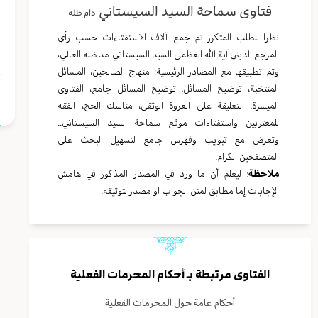
فتاوى سماحة السيد السيستاني
دام ظله
م
نظرا للطلب المتكرر تم جمع آلاف الاستفتاءات حسب رأي
ا
المرجع الديني آية الله العظمى السيد السيستاني مد ظله العالي،
وتم تطبيقها مع المصادر الرئيسية: منهاج الصالحين، المسائل
المنتخبة، توضيح المسائل، توضيح المسائل جامع، الفتاوى
ا
الميسرة، التعليقة على العروة الوثقى، مناسك الحج، الفقه
للمغتربين واستفتاءات موقع سماحة السيد السيستاني..
وتعرض مع تبويب وفهرس جامع لتسهيل البحث على
المتصفحين الكرام.
ملاحظة
: ليعلم أن ما ورد في المصدر المذكور في هامش
الإجابات إما مطابق لمتن الجواب او مصدر لتوثيقه.
الفتاوى مرتبطة بـ
أحكام المحرمات الفعلية
أحكام عامة حول المحرمات الفعلية