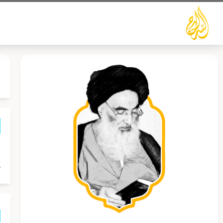
خطي
لى
لمحتوى
م
ص