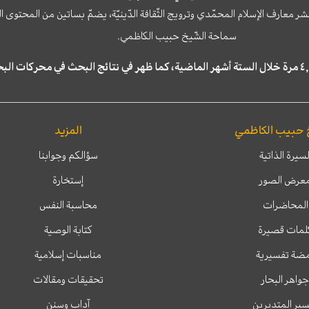
نشر معارف الإسلام المحمّدي وترويج الثّقافة الدّينيّة، يضمّ بساتين من المحت
سماحة الشّيخ حبيب الكاظمي.
 حبيب الكاظمي
المزيد
لسيرة الذاتية
سؤالكم وجوابنا
عرض الصور
إستخارة
المحاضرات
محاسبة النفس
لمات قصيرة
كتابة الوصية
ضة تفسيرية
مناسبات إسلامية
جواهر البحار
تحقيقات ومقالات
ير المتدبرين
آداب وسنن