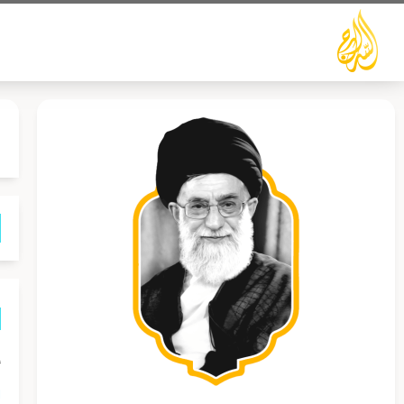
خطي
لى
لمحتوى
إ
ا