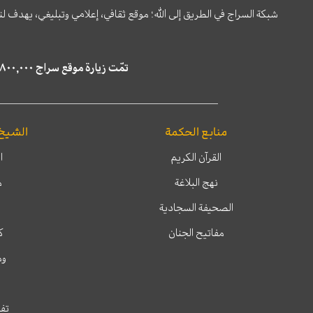
شبكة السراج في الطريق إلى الله؛ موقع ثقافي، إعلامي وتبليغي، يهدف ل
تمّت زيارة موقع سراج ٤,٨٠٠,٠٠٠ مرة خلال الستة أشهر الماضية، كما ظهر في نتائج البحث في محركات البحث٢٢,٢٩٠,٠٠٠ مرّة.
منابع الحكمة
الشيخ
القرآن الكريم
ا
نهج البلاغة
م
الصحيفة السجادية
مفاتيح الجنان
ك
وم
تفس