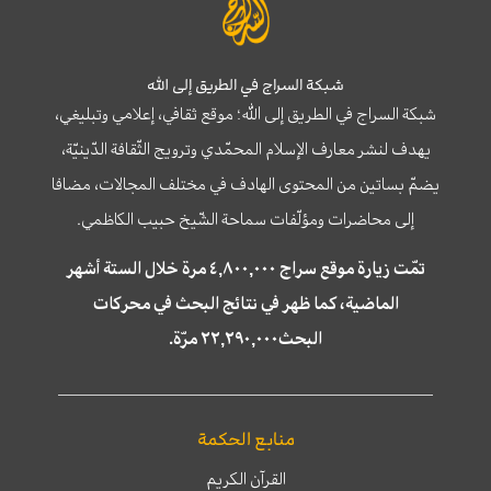
شبكة السراج في الطريق إلى الله
شبكة السراج في الطريق إلى الله؛ موقع ثقافي، إعلامي وتبليغي،
يهدف لنشر معارف الإسلام المحمّدي وترويج الثّقافة الدّينيّة،
يضمّ بساتين من المحتوى الهادف في مختلف المجالات، مضافا
إلى محاضرات ومؤلّفات سماحة الشّيخ حبيب الكاظمي.
تمّت زيارة موقع سراج ٤,٨٠٠,٠٠٠ مرة خلال الستة أشهر
الماضية، كما ظهر في نتائج البحث في محركات
البحث٢٢,٢٩٠,٠٠٠ مرّة.
منابع الحكمة
القرآن الكريم