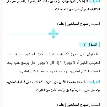
الجواب:
لا إشكال فيها ويلزم أن يكون ذلك كلّه بنحو لا يتنجّس موضع
الكتابة بالدم أو غيره من النجاسات.
المصدر:
منهاج الصالحين | جلد ١
السؤال:
٧
١-المتوفي هل يجوز تكفينه مباشرة بالكفن المكتوب عليه دعاء
الجوشن الكبير أم لا يجوز؟ ٢-إذا كان لا يجوز.. هل يوضع عليه بعد
تكفينه بالكفن العادي؟.. وكيف يتم وضعه بعد الكفن العادي؟
الجواب:
١-لا مانع منه مع الأمن من التلوث. ٢-تكتب على قطعة قماش،
وتجعل على صدره أو فوق رأسه للأمن من التلوث.
المصدر:
منهاج الصالحين | جلد ١