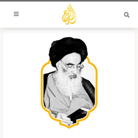
خطي
لى
لمحتوى