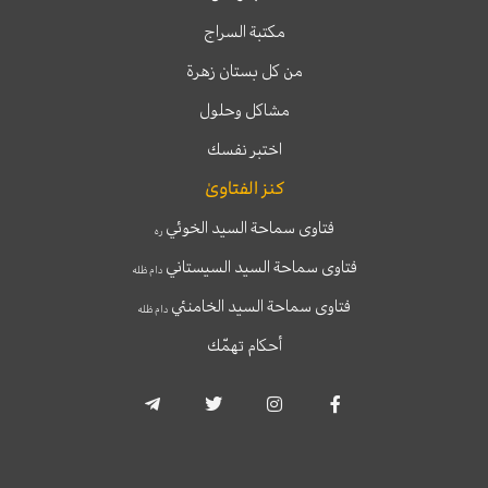
مكتبة السراج
من كل بستان زهرة
مشاكل وحلول
اختبر نفسك
كنز الفتاوىٰ
فتاوى سماحة السيد الخوئي
ره
فتاوى سماحة السيد السيستاني
دام ظله
فتاوى سماحة السيد الخامنئي
دام ظله
أحكام تهمّك
T
T
I
F
e
w
n
a
l
i
s
c
e
t
t
e
g
t
a
b
r
e
g
o
a
r
r
o