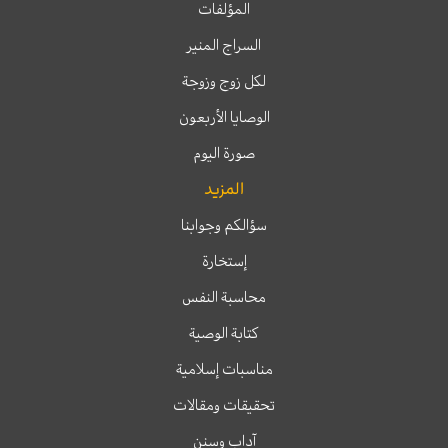
المؤلفات
السراج المنير
لكل زوج وزوجة
الوصايا الأربعون
صورة اليوم
المزيد
سؤالكم وجوابنا
إستخارة
محاسبة النفس
كتابة الوصية
مناسبات إسلامية
تحقيقات ومقالات
آداب وسنن