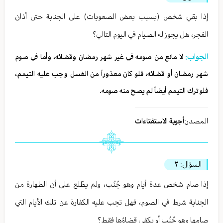
إذا بقي شخص (بسبب بعض الصعوبات) على الجنابة حتى أذان
الفجر، هل يجوز له الصيام في اليوم التالي؟
الجواب:
لا مانع من صومه في غير شهر رمضان وقضائه، وأما في صوم
شهر رمضان أو قضائه، فلو كان معذوراً من الغسل وجب عليه التيمم،
فلو ترك التيمم أيضاً لم يصح منه صومه.
المصدر:
أجوبة الاستفتاءات
السؤال:
٢
إذا صام شخص عدة أيام وهو جُنُب، ولم يطّلع على أن الطهارة من
الجنابة شرط في الصوم، فهل تجب عليه الكفارة عن تلك الأيام التي
صامها وهو جُنُب أو يكفي قضاؤها فقط؟