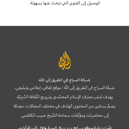
الوصول إلى الفتوى التي تبحث عنها بسهولة.
شبكة السراج في الطريق إلى الله
شبكة السراج في الطريق إلى الله؛ موقع ثقافي، إعلامي وتبليغي،
يهدف لنشر معارف الإسلام المحمّدي وترويج الثّقافة الدّينيّة،
يضمّ بساتين من المحتوى الهادف في مختلف المجالات، مضافا
إلى محاضرات ومؤلّفات سماحة الشّيخ حبيب الكاظمي.
تمّت زيارة موقع سراج ٤,٨٠٠,٠٠٠ مرة خلال الستة أشهر