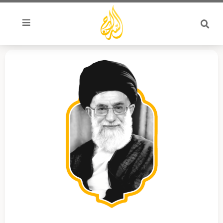
خطي
لى
لمحتوى