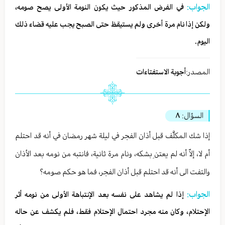
الجواب:
في الفرض المذكور حيث يکون النومة الأولی يصح صومه،
ولکن إذا نام مرة أخری ولم يستيقظ حتی الصبح يجب عليه قضاء ذلك
اليوم.
المصدر:
أجوبة الاستفتاءات
السؤال:
٨
إذا شك المكلَّف قبل أذان الفجر في ليلة شهر رمضان في أنه قد احتلم
أم لا، إلاّ أنه لم يعتنِ بشكه، ونام مرة ثانية، فانتبه من نومه بعد الأذان
والتفت الى أنه قد احتلم قبل أذان الفجر، فما هو حكم صومه؟
الجواب:
إذا لم يشاهد على نفسه بعد الإنتباهة الأولى من نومه أثر
الإحتلام، وكان منه مجرد احتمال الإحتلام فقط، فلم يكشف عن حاله