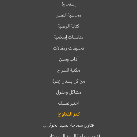
إستخارة
محاسبة النفس
كتابة الوصية
مناسبات إسلامية
تحقيقات ومقالات
آداب وسنن
مكتبة السراج
من كل بستان زهرة
مشاكل وحلول
اختبر نفسك
كنز الفتاوىٰ
فتاوى سماحة السيد الخوئي
ره
فتاوى سماحة السيد السيستاني
دام ظله